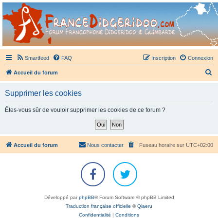
France Didgeridoo
Didgeridoo et Guimbarde sur France Didgeridoo - retrouvez la communauté.
Smartfeed
FAQ
Inscription
Connexion
R
Accueil du forum
e
Supprimer les cookies
c
h
Êtes-vous sûr de vouloir supprimer les cookies de ce forum ?
e
r
c
Accueil du forum
Nous contacter
Fuseau horaire sur
UTC+02:00
h
e
r
Développé par
phpBB
® Forum Software © phpBB Limited
Traduction française officielle
©
Qiaeru
Confidentialité
|
Conditions