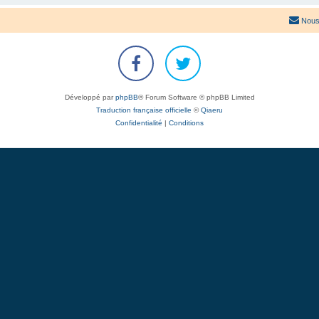
Nous
Développé par
phpBB
® Forum Software © phpBB Limited
Traduction française officielle
©
Qiaeru
Confidentialité
|
Conditions