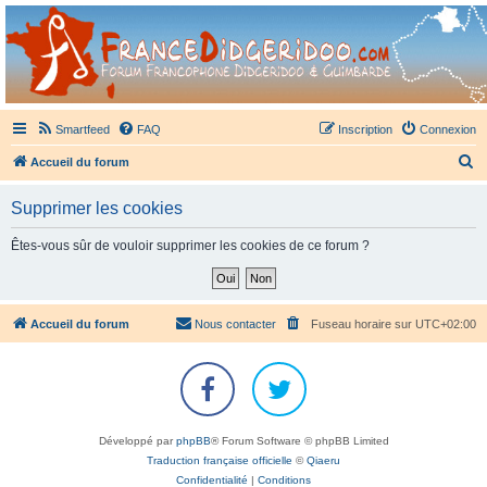
France Didgeridoo
Didgeridoo et Guimbarde sur France Didgeridoo - retrouvez la communauté.
Smartfeed
FAQ
Inscription
Connexion
R
Accueil du forum
e
Supprimer les cookies
c
h
Êtes-vous sûr de vouloir supprimer les cookies de ce forum ?
e
r
c
Accueil du forum
Nous contacter
Fuseau horaire sur
UTC+02:00
h
e
r
Développé par
phpBB
® Forum Software © phpBB Limited
Traduction française officielle
©
Qiaeru
Confidentialité
|
Conditions