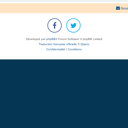
Nous
Développé par
phpBB
® Forum Software © phpBB Limited
Traduction française officielle
©
Qiaeru
Confidentialité
|
Conditions