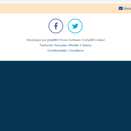
Nous
Développé par
phpBB
® Forum Software © phpBB Limited
Traduction française officielle
©
Qiaeru
Confidentialité
|
Conditions