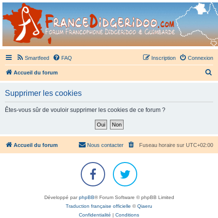
France Didgeridoo
Didgeridoo et Guimbarde sur France Didgeridoo - retrouvez la communauté.
Smartfeed
FAQ
Inscription
Connexion
R
Accueil du forum
e
Supprimer les cookies
c
h
Êtes-vous sûr de vouloir supprimer les cookies de ce forum ?
e
r
c
Accueil du forum
Nous contacter
Fuseau horaire sur
UTC+02:00
h
e
r
Développé par
phpBB
® Forum Software © phpBB Limited
Traduction française officielle
©
Qiaeru
Confidentialité
|
Conditions