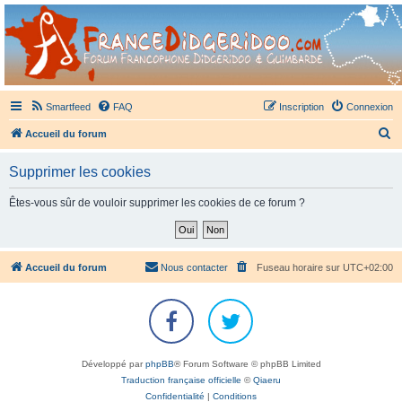
France Didgeridoo
Didgeridoo et Guimbarde sur France Didgeridoo - retrouvez la communauté.
Smartfeed
FAQ
Inscription
Connexion
R
Accueil du forum
e
Supprimer les cookies
c
h
Êtes-vous sûr de vouloir supprimer les cookies de ce forum ?
e
r
c
Accueil du forum
Nous contacter
Fuseau horaire sur
UTC+02:00
h
e
r
Développé par
phpBB
® Forum Software © phpBB Limited
Traduction française officielle
©
Qiaeru
Confidentialité
|
Conditions