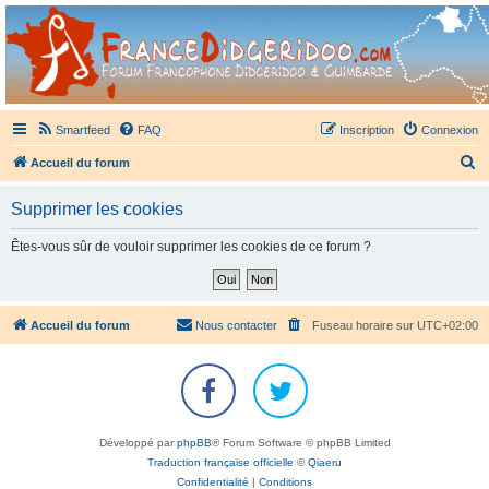
France Didgeridoo
Didgeridoo et Guimbarde sur France Didgeridoo - retrouvez la communauté.
Smartfeed
FAQ
Inscription
Connexion
R
Accueil du forum
e
Supprimer les cookies
c
h
Êtes-vous sûr de vouloir supprimer les cookies de ce forum ?
e
r
c
Accueil du forum
Nous contacter
Fuseau horaire sur
UTC+02:00
h
e
r
Développé par
phpBB
® Forum Software © phpBB Limited
Traduction française officielle
©
Qiaeru
Confidentialité
|
Conditions