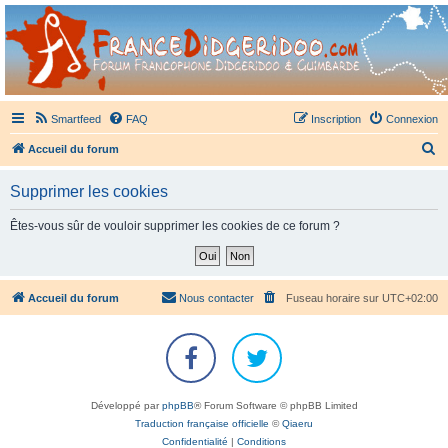
France Didgeridoo
Didgeridoo et Guimbarde sur France Didgeridoo - retrouvez la communauté.
Smartfeed
FAQ
Inscription
Connexion
R
Accueil du forum
e
Supprimer les cookies
c
h
Êtes-vous sûr de vouloir supprimer les cookies de ce forum ?
e
r
c
Accueil du forum
Nous contacter
Fuseau horaire sur
UTC+02:00
h
e
r
Développé par
phpBB
® Forum Software © phpBB Limited
Traduction française officielle
©
Qiaeru
Confidentialité
|
Conditions