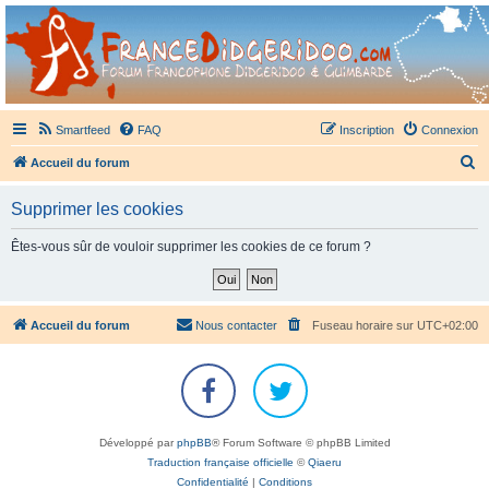
France Didgeridoo
Didgeridoo et Guimbarde sur France Didgeridoo - retrouvez la communauté.
Smartfeed
FAQ
Inscription
Connexion
R
Accueil du forum
e
Supprimer les cookies
c
h
Êtes-vous sûr de vouloir supprimer les cookies de ce forum ?
e
r
c
Accueil du forum
Nous contacter
Fuseau horaire sur
UTC+02:00
h
e
r
Développé par
phpBB
® Forum Software © phpBB Limited
Traduction française officielle
©
Qiaeru
Confidentialité
|
Conditions