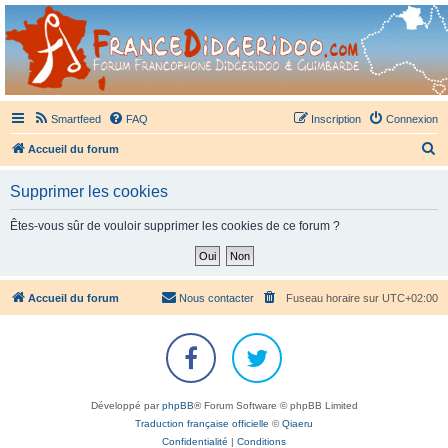
France Didgeridoo
Didgeridoo et Guimbarde sur France Didgeridoo - retrouvez la communauté.
Smartfeed
FAQ
Inscription
Connexion
R
Accueil du forum
e
Supprimer les cookies
c
h
Êtes-vous sûr de vouloir supprimer les cookies de ce forum ?
e
r
c
Accueil du forum
Nous contacter
Fuseau horaire sur
UTC+02:00
h
e
r
Développé par
phpBB
® Forum Software © phpBB Limited
Traduction française officielle
©
Qiaeru
Confidentialité
|
Conditions