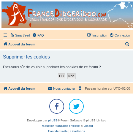
France Didgeridoo
Didgeridoo et Guimbarde sur France Didgeridoo - retrouvez la communauté.
Smartfeed
FAQ
Inscription
Connexion
R
Accueil du forum
e
Supprimer les cookies
c
h
Êtes-vous sûr de vouloir supprimer les cookies de ce forum ?
e
r
c
Accueil du forum
Nous contacter
Fuseau horaire sur
UTC+02:00
h
e
r
Développé par
phpBB
® Forum Software © phpBB Limited
Traduction française officielle
©
Qiaeru
Confidentialité
|
Conditions