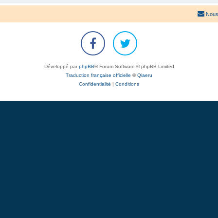
Nous
Développé par
phpBB
® Forum Software © phpBB Limited
Traduction française officielle
©
Qiaeru
Confidentialité
|
Conditions