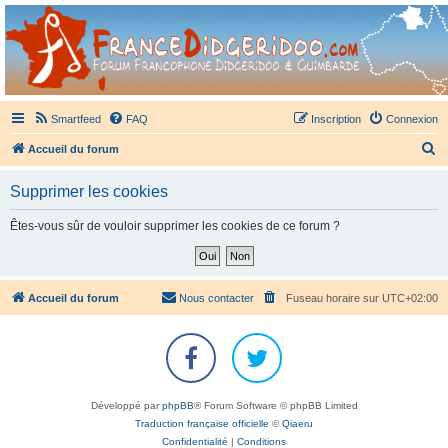
France Didgeridoo
Didgeridoo et Guimbarde sur France Didgeridoo - retrouvez la communauté.
Smartfeed
FAQ
Inscription
Connexion
R
Accueil du forum
e
Supprimer les cookies
c
h
Êtes-vous sûr de vouloir supprimer les cookies de ce forum ?
e
r
c
Accueil du forum
Nous contacter
Fuseau horaire sur
UTC+02:00
h
e
r
Développé par
phpBB
® Forum Software © phpBB Limited
Traduction française officielle
©
Qiaeru
Confidentialité
|
Conditions