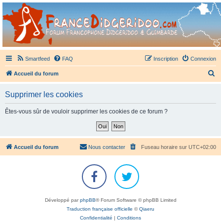
France Didgeridoo
Didgeridoo et Guimbarde sur France Didgeridoo - retrouvez la communauté.
Smartfeed
FAQ
Inscription
Connexion
R
Accueil du forum
e
Supprimer les cookies
c
h
Êtes-vous sûr de vouloir supprimer les cookies de ce forum ?
e
r
c
Accueil du forum
Nous contacter
Fuseau horaire sur
UTC+02:00
h
e
r
Développé par
phpBB
® Forum Software © phpBB Limited
Traduction française officielle
©
Qiaeru
Confidentialité
|
Conditions