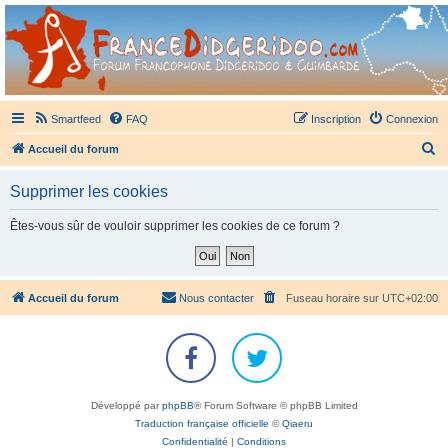
France Didgeridoo
Didgeridoo et Guimbarde sur France Didgeridoo - retrouvez la communauté.
Smartfeed
FAQ
Inscription
Connexion
R
Accueil du forum
e
Supprimer les cookies
c
h
Êtes-vous sûr de vouloir supprimer les cookies de ce forum ?
e
r
c
Accueil du forum
Nous contacter
Fuseau horaire sur
UTC+02:00
h
e
r
Développé par
phpBB
® Forum Software © phpBB Limited
Traduction française officielle
©
Qiaeru
Confidentialité
|
Conditions