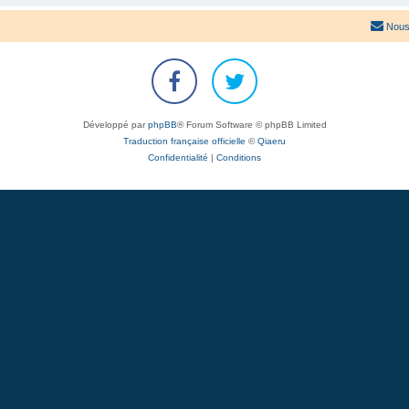
Nous
Développé par
phpBB
® Forum Software © phpBB Limited
Traduction française officielle
©
Qiaeru
Confidentialité
|
Conditions