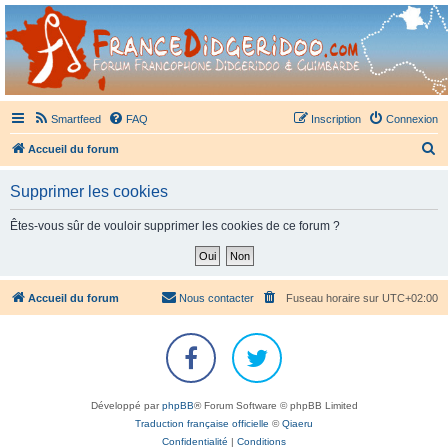
France Didgeridoo
Didgeridoo et Guimbarde sur France Didgeridoo - retrouvez la communauté.
Smartfeed
FAQ
Inscription
Connexion
R
Accueil du forum
e
Supprimer les cookies
c
h
Êtes-vous sûr de vouloir supprimer les cookies de ce forum ?
e
r
c
Accueil du forum
Nous contacter
Fuseau horaire sur
UTC+02:00
h
e
r
Développé par
phpBB
® Forum Software © phpBB Limited
Traduction française officielle
©
Qiaeru
Confidentialité
|
Conditions