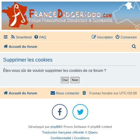
France Didgeridoo
Didgeridoo et Guimbarde sur France Didgeridoo - retrouvez la communauté.
Smartfeed
FAQ
Inscription
Connexion
R
Accueil du forum
e
Supprimer les cookies
c
h
Êtes-vous sûr de vouloir supprimer les cookies de ce forum ?
e
r
c
Accueil du forum
Nous contacter
Fuseau horaire sur
UTC+02:00
h
e
r
Développé par
phpBB
® Forum Software © phpBB Limited
Traduction française officielle
©
Qiaeru
Confidentialité
|
Conditions