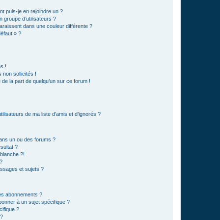
t puis-je en rejoindre un ?
 groupe d’utilisateurs ?
araissent dans une couleur différente ?
défaut » ?
s !
non sollicités !
e de la part de quelqu’un sur ce forum !
lisateurs de ma liste d’amis et d’ignorés ?
ans un ou des forums ?
sultat ?
blanche ?!
?
ssages et sujets ?
t les abonnements ?
onner à un sujet spécifique ?
ifique ?
 ?