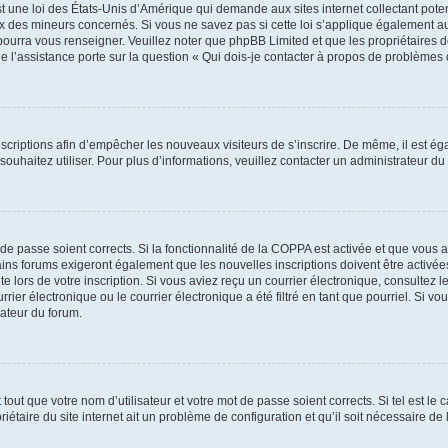
t une loi des États-Unis d’Amérique qui demande aux sites internet collectant pot
 des mineurs concernés. Si vous ne savez pas si cette loi s’applique également au
 pourra vous renseigner. Veuillez noter que phpBB Limited et que les propriétaires
ue l’assistance porte sur la question « Qui dois-je contacter à propos de problèmes 
inscriptions afin d’empêcher les nouveaux visiteurs de s’inscrire. De même, il est é
s souhaitez utiliser. Pour plus d’informations, veuillez contacter un administrateur du
t de passe soient corrects. Si la fonctionnalité de la COPPA est activée et que vous 
ains forums exigeront également que les nouvelles inscriptions doivent être activée
te lors de votre inscription. Si vous aviez reçu un courrier électronique, consultez l
r électronique ou le courrier électronique a été filtré en tant que pourriel. Si vo
rateur du forum.
out que votre nom d’utilisateur et votre mot de passe soient corrects. Si tel est le
iétaire du site internet ait un problème de configuration et qu’il soit nécessaire de l