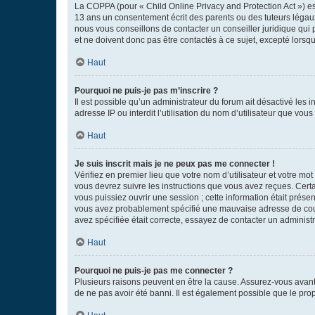
La COPPA (pour « Child Online Privacy and Protection Act ») es
13 ans un consentement écrit des parents ou des tuteurs légaux
nous vous conseillons de contacter un conseiller juridique qui
et ne doivent donc pas être contactés à ce sujet, excepté lorsq
Haut
Pourquoi ne puis-je pas m’inscrire ?
Il est possible qu’un administrateur du forum ait désactivé les 
adresse IP ou interdit l’utilisation du nom d’utilisateur que vou
Haut
Je suis inscrit mais je ne peux pas me connecter !
Vérifiez en premier lieu que votre nom d’utilisateur et votre mo
vous devrez suivre les instructions que vous avez reçues. Cert
vous puissiez ouvrir une session ; cette information était présen
vous avez probablement spécifié une mauvaise adresse de courrie
avez spécifiée était correcte, essayez de contacter un administ
Haut
Pourquoi ne puis-je pas me connecter ?
Plusieurs raisons peuvent en être la cause. Assurez-vous avant t
de ne pas avoir été banni. Il est également possible que le propr