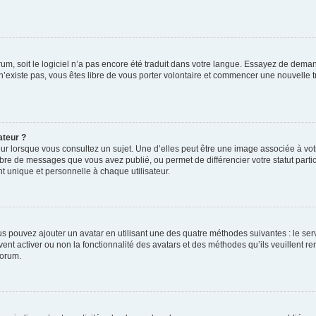
orum, soit le logiciel n’a pas encore été traduit dans votre langue. Essayez de deman
 n’existe pas, vous êtes libre de vous porter volontaire et commencer une nouvelle t
ateur ?
ur lorsque vous consultez un sujet. Une d’elles peut être une image associée à vo
mbre de messages que vous avez publié, ou permet de différencier votre statut parti
 unique et personnelle à chaque utilisateur.
ous pouvez ajouter un avatar en utilisant une des quatre méthodes suivantes : le serv
ent activer ou non la fonctionnalité des avatars et des méthodes qu’ils veuillent ren
forum.