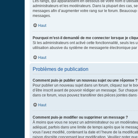
Les rangs, qui apparaissent en dessous de votre nom d’utilisate
administrateurs et les modérateurs. Dans la plupart des cas, s
messages afin d’augmenter votre rang sur le forum. Beaucoup 
messages.
Haut
Pourquoi m’est-il demandé de me connecter lorsque je clique s
Si les administrateurs ont activé cette fonctionnalité, seuls le
utilisation abusive du système de messagerie électronique par d
Haut
Problèmes de publication
Comment puis-je publier un nouveau sujet ou une réponse ?
Pour publier un nouveau sujet dans un forum, cliquez sur le b
d’être inscrit avant de pouvoir rédiger un message. Sur chaque
dans ce forum, vous pouvez transférer des pièces jointes dans 
Haut
Comment puis-je modifier ou supprimer un message ?
À moins que vous ne soyez un administrateur ou un modérateu
adéquat, parfois dans une limite de temps après que le message
vous l’avez modifié, contenant la date et l’heure de la modificat
raison discrète concernant leur modification. Veuillez noter q