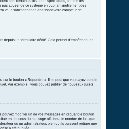
entifient certains utilisateurs spécifiques, comme les
ne pas abuser de ce système en publiant inutilement des
rra vous sanctionner en abaissant votre compteur de
sateurs depuis un formulaire dédié. Cela permet d’empêcher une
ez sur le bouton « Répondre ». Il se peut que vous ayez besoin
 sujet. Par exemple : vous pouvez publier de nouveaux sujets
s pouvez modifier un de vos messages en cliquant le bouton
e situé en dessous du message affichera le nombre de fois que
modérateur ou un administrateur, bien qu’ils puissent rédiger une
ponse a été publiée.