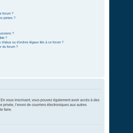
ce forum ?
s jointes ?
cussions ?
ible ?
 d’abus ou d’ordres légaux liés à ce forum ?
r du forum ?
ts. En vous inscrivant, vous pouvez également avoir accès à des
ie privée, l’envoi de courriers électroniques aux autres
e faire.