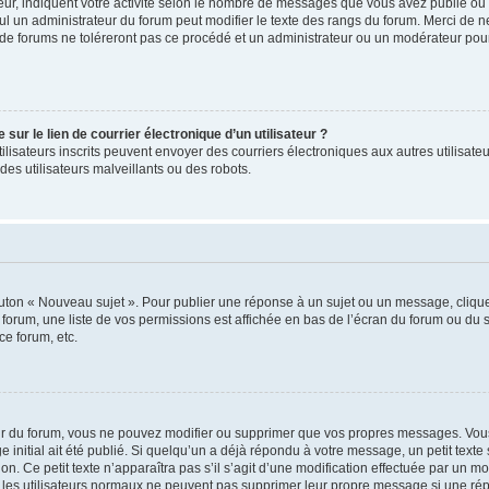
ur, indiquent votre activité selon le nombre de messages que vous avez publié ou id
eul un administrateur du forum peut modifier le texte des rangs du forum. Merci de 
de forums ne toléreront pas ce procédé et un administrateur ou un modérateur pou
ur le lien de courrier électronique d’un utilisateur ?
s utilisateurs inscrits peuvent envoyer des courriers électroniques aux autres utili
es utilisateurs malveillants ou des robots.
outon « Nouveau sujet ». Pour publier une réponse à un sujet ou un message, cliqu
 forum, une liste de vos permissions est affichée en bas de l’écran du forum ou du
ce forum, etc.
r du forum, vous ne pouvez modifier ou supprimer que vos propres messages. Vou
 initial ait été publié. Si quelqu’un a déjà répondu à votre message, un petit text
ion. Ce petit texte n’apparaîtra pas s’il s’agit d’une modification effectuée par un 
ue les utilisateurs normaux ne peuvent pas supprimer leur propre message si une ré