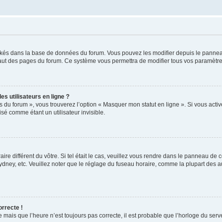
ockés dans la base de données du forum. Vous pouvez les modifier depuis le panneau 
haut des pages du forum. Ce système vous permettra de modifier tous vos paramètre
s utilisateurs en ligne ?
s du forum », vous trouverez l’option « Masquer mon statut en ligne ». Si vous activ
é comme étant un utilisateur invisible.
aire différent du vôtre. Si tel était le cas, veuillez vous rendre dans le panneau de co
ey, etc. Veuillez noter que le réglage du fuseau horaire, comme la plupart des autr
orrecte !
 mais que l’heure n’est toujours pas correcte, il est probable que l’horloge du serve