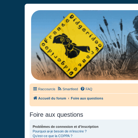
France Didgeridoo
Didgeridoo et Guimbarde sur France Didgeridoo - retrouvez la commun
Raccourcis
Smartfeed
FAQ
Accueil du forum
Foire aux questions
Foire aux questions
Problèmes de connexion et d’inscription
Pourquoi ai-je besoin de m’inscrire ?
Qu’est-ce que la COPPA ?