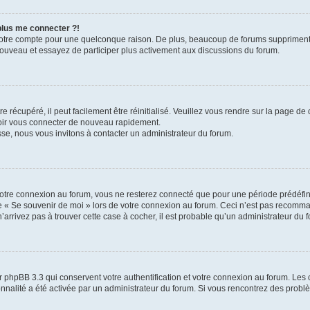
 plus me connecter ?!
votre compte pour une quelconque raison. De plus, beaucoup de forums suppriment pér
 nouveau et essayez de participer plus activement aux discussions du forum.
 récupéré, il peut facilement être réinitialisé. Veuillez vous rendre sur la page de
voir vous connecter de nouveau rapidement.
sse, nous vous invitons à contacter un administrateur du forum.
otre connexion au forum, vous ne resterez connecté que pour une période prédéfinie
se « Se souvenir de moi » lors de votre connexion au forum. Ceci n’est pas recomm
’arrivez pas à trouver cette case à cocher, il est probable qu’un administrateur du fo
 phpBB 3.3 qui conservent votre authentification et votre connexion au forum. Les 
tionnalité a été activée par un administrateur du forum. Si vous rencontrez des pro