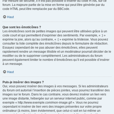
Par mesure de sécurité, il n’est pas possible d’insérer du code HTML sur ce
forum. La majeure partie de la mise en forme qui peut être générée par du
code HTML peut être remplacée par du BBCode.
Haut
Que sont les émoticônes ?
Les émoticônes sont de petites images qui peuvent être utilisées grâce à un
code court et qui permettent d’exprimer des sentiments. Par exemple, « :) »
exprime la joie, alors qu’au contraire, « :( » exprime la tristesse. Vous pouvez
consulter la liste complète des émoticônes depuis le formulaire de rédaction.
Essayez cependant de ne pas abuser des émoticônes, elles peuvent
rapidement rendre un message illisible et un modérateur pourrait décider de le
modifier ou de le supprimer complètement. Les administrateurs du forum
peuvent également limiter le nombre d’émoticônes qu’il est possible d’insérer
à un message.
Haut
Puis-je insérer des images ?
Oui, vous pouvez insérer des images à vos messages. Si les administrateurs
du forum ont autorisé l’insertion de pièces jointes, vous pourrez transférer des
images sur le forum. Dans le cas contraire, vous devrez insérer un lien vers
une image distante, hébergée sur un serveur internet public, comme par
exemple « http://www.exemple.com/mon-image.gif ». Vous ne pourrez
cependant ni insérer de lien vers des images présentes sur votre propre
ordinateur (à moins, bien évidemment, que celui-ci soit en lui-même un