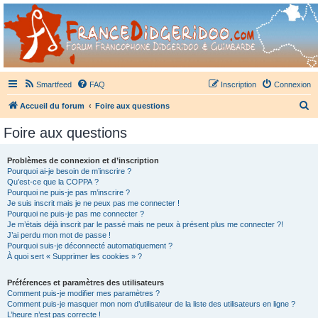
France Didgeridoo
Didgeridoo et Guimbarde sur France Didgeridoo - retrouvez la communauté.
Smartfeed
FAQ
Inscription
Connexion
R
Accueil du forum
Foire aux questions
e
Foire aux questions
c
h
Problèmes de connexion et d’inscription
Pourquoi ai-je besoin de m’inscrire ?
e
Qu’est-ce que la COPPA ?
r
Pourquoi ne puis-je pas m’inscrire ?
Je suis inscrit mais je ne peux pas me connecter !
c
Pourquoi ne puis-je pas me connecter ?
Je m’étais déjà inscrit par le passé mais ne peux à présent plus me connecter ?!
h
J’ai perdu mon mot de passe !
e
Pourquoi suis-je déconnecté automatiquement ?
À quoi sert « Supprimer les cookies » ?
r
Préférences et paramètres des utilisateurs
Comment puis-je modifier mes paramètres ?
Comment puis-je masquer mon nom d’utilisateur de la liste des utilisateurs en ligne ?
L’heure n’est pas correcte !