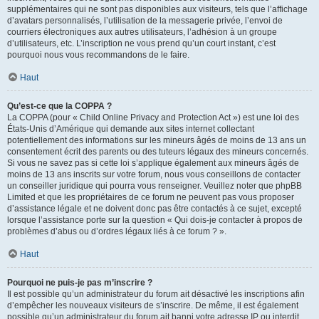
supplémentaires qui ne sont pas disponibles aux visiteurs, tels que l’affichage
d’avatars personnalisés, l’utilisation de la messagerie privée, l’envoi de
courriers électroniques aux autres utilisateurs, l’adhésion à un groupe
d’utilisateurs, etc. L’inscription ne vous prend qu’un court instant, c’est
pourquoi nous vous recommandons de le faire.
Haut
Qu’est-ce que la COPPA ?
La COPPA (pour « Child Online Privacy and Protection Act ») est une loi des
États-Unis d’Amérique qui demande aux sites internet collectant
potentiellement des informations sur les mineurs âgés de moins de 13 ans un
consentement écrit des parents ou des tuteurs légaux des mineurs concernés.
Si vous ne savez pas si cette loi s’applique également aux mineurs âgés de
moins de 13 ans inscrits sur votre forum, nous vous conseillons de contacter
un conseiller juridique qui pourra vous renseigner. Veuillez noter que phpBB
Limited et que les propriétaires de ce forum ne peuvent pas vous proposer
d’assistance légale et ne doivent donc pas être contactés à ce sujet, excepté
lorsque l’assistance porte sur la question « Qui dois-je contacter à propos de
problèmes d’abus ou d’ordres légaux liés à ce forum ? ».
Haut
Pourquoi ne puis-je pas m’inscrire ?
Il est possible qu’un administrateur du forum ait désactivé les inscriptions afin
d’empêcher les nouveaux visiteurs de s’inscrire. De même, il est également
possible qu’un administrateur du forum ait banni votre adresse IP ou interdit