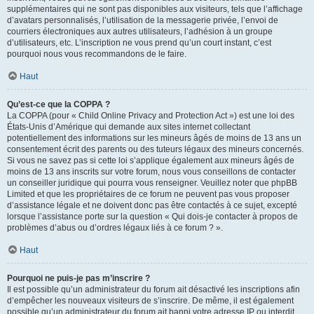
supplémentaires qui ne sont pas disponibles aux visiteurs, tels que l’affichage
d’avatars personnalisés, l’utilisation de la messagerie privée, l’envoi de
courriers électroniques aux autres utilisateurs, l’adhésion à un groupe
d’utilisateurs, etc. L’inscription ne vous prend qu’un court instant, c’est
pourquoi nous vous recommandons de le faire.
Haut
Qu’est-ce que la COPPA ?
La COPPA (pour « Child Online Privacy and Protection Act ») est une loi des
États-Unis d’Amérique qui demande aux sites internet collectant
potentiellement des informations sur les mineurs âgés de moins de 13 ans un
consentement écrit des parents ou des tuteurs légaux des mineurs concernés.
Si vous ne savez pas si cette loi s’applique également aux mineurs âgés de
moins de 13 ans inscrits sur votre forum, nous vous conseillons de contacter
un conseiller juridique qui pourra vous renseigner. Veuillez noter que phpBB
Limited et que les propriétaires de ce forum ne peuvent pas vous proposer
d’assistance légale et ne doivent donc pas être contactés à ce sujet, excepté
lorsque l’assistance porte sur la question « Qui dois-je contacter à propos de
problèmes d’abus ou d’ordres légaux liés à ce forum ? ».
Haut
Pourquoi ne puis-je pas m’inscrire ?
Il est possible qu’un administrateur du forum ait désactivé les inscriptions afin
d’empêcher les nouveaux visiteurs de s’inscrire. De même, il est également
possible qu’un administrateur du forum ait banni votre adresse IP ou interdit