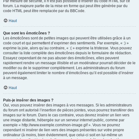
Par mesure de sécurité, il n’est pas possible d’insérer du code HTML sur ce
forum. La majeure partie de la mise en forme qui peut être générée par du
code HTML peut être remplacée par du BBCode.
Haut
Que sont les émoticônes ?
Les émoticônes sont de petites images qui peuvent être utilisées grâce à un
code court et qui permettent d’exprimer des sentiments. Par exemple, « :) »
exprime la joie, alors qu’au contraire, « :( » exprime la tristesse. Vous pouvez
consulter la liste complète des émoticônes depuis le formulaire de rédaction.
Essayez cependant de ne pas abuser des émoticônes, elles peuvent
rapidement rendre un message illisible et un modérateur pourrait décider de le
modifier ou de le supprimer complètement. Les administrateurs du forum
peuvent également limiter le nombre d’émoticônes qu’il est possible d’insérer
à un message.
Haut
Puis-je insérer des images ?
Oui, vous pouvez insérer des images à vos messages. Si les administrateurs
du forum ont autorisé l’insertion de pièces jointes, vous pourrez transférer des
images sur le forum. Dans le cas contraire, vous devrez insérer un lien vers
une image distante, hébergée sur un serveur internet public, comme par
exemple « http://www.exemple.com/mon-image.gif ». Vous ne pourrez
cependant ni insérer de lien vers des images présentes sur votre propre
ordinateur (à moins, bien évidemment, que celui-ci soit en lui-même un