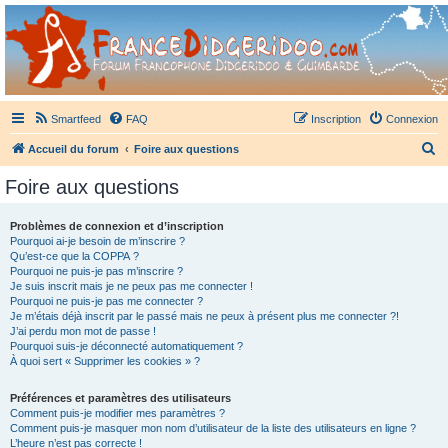
France Didgeridoo
Didgeridoo et Guimbarde sur France Didgeridoo - retrouvez la communauté.
Smartfeed
FAQ
Inscription
Connexion
R
Accueil du forum
Foire aux questions
e
Foire aux questions
c
h
Problèmes de connexion et d’inscription
Pourquoi ai-je besoin de m’inscrire ?
e
Qu’est-ce que la COPPA ?
r
Pourquoi ne puis-je pas m’inscrire ?
Je suis inscrit mais je ne peux pas me connecter !
c
Pourquoi ne puis-je pas me connecter ?
Je m’étais déjà inscrit par le passé mais ne peux à présent plus me connecter ?!
h
J’ai perdu mon mot de passe !
e
Pourquoi suis-je déconnecté automatiquement ?
À quoi sert « Supprimer les cookies » ?
r
Préférences et paramètres des utilisateurs
Comment puis-je modifier mes paramètres ?
Comment puis-je masquer mon nom d’utilisateur de la liste des utilisateurs en ligne ?
L’heure n’est pas correcte !