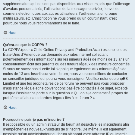
supplémentaires qui ne sont pas disponibles aux visiteurs, tels que l’affichage
d’avatars personnalisés, l’utilisation de la messagerie privée, l’envoi de
courriers électroniques aux autres utilisateurs, l’adhésion à un groupe
d’utilisateurs, etc. L’inscription ne vous prend qu’un court instant, c’est
pourquoi nous vous recommandons de le faire.
Haut
Qu’est-ce que la COPPA ?
La COPPA (pour « Child Online Privacy and Protection Act ») est une loi des
États-Unis d’Amérique qui demande aux sites internet collectant
potentiellement des informations sur les mineurs âgés de moins de 13 ans un
consentement écrit des parents ou des tuteurs légaux des mineurs concernés.
Si vous ne savez pas si cette loi s’applique également aux mineurs âgés de
moins de 13 ans inscrits sur votre forum, nous vous conseillons de contacter
un conseiller juridique qui pourra vous renseigner. Veuillez noter que phpBB
Limited et que les propriétaires de ce forum ne peuvent pas vous proposer
d’assistance légale et ne doivent donc pas être contactés à ce sujet, excepté
lorsque l’assistance porte sur la question « Qui dois-je contacter à propos de
problèmes d’abus ou d’ordres légaux liés à ce forum ? ».
Haut
Pourquoi ne puis-je pas m’inscrire ?
Il est possible qu’un administrateur du forum ait désactivé les inscriptions afin
d’empêcher les nouveaux visiteurs de s’inscrire. De même, il est également
possible qu’un administrateur du forum ait banni votre adresse IP ou interdit