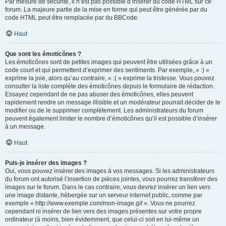
Par mesure de sécurité, il n’est pas possible d’insérer du code HTML sur ce
forum. La majeure partie de la mise en forme qui peut être générée par du
code HTML peut être remplacée par du BBCode.
Haut
Que sont les émoticônes ?
Les émoticônes sont de petites images qui peuvent être utilisées grâce à un
code court et qui permettent d’exprimer des sentiments. Par exemple, « :) »
exprime la joie, alors qu’au contraire, « :( » exprime la tristesse. Vous pouvez
consulter la liste complète des émoticônes depuis le formulaire de rédaction.
Essayez cependant de ne pas abuser des émoticônes, elles peuvent
rapidement rendre un message illisible et un modérateur pourrait décider de le
modifier ou de le supprimer complètement. Les administrateurs du forum
peuvent également limiter le nombre d’émoticônes qu’il est possible d’insérer
à un message.
Haut
Puis-je insérer des images ?
Oui, vous pouvez insérer des images à vos messages. Si les administrateurs
du forum ont autorisé l’insertion de pièces jointes, vous pourrez transférer des
images sur le forum. Dans le cas contraire, vous devrez insérer un lien vers
une image distante, hébergée sur un serveur internet public, comme par
exemple « http://www.exemple.com/mon-image.gif ». Vous ne pourrez
cependant ni insérer de lien vers des images présentes sur votre propre
ordinateur (à moins, bien évidemment, que celui-ci soit en lui-même un