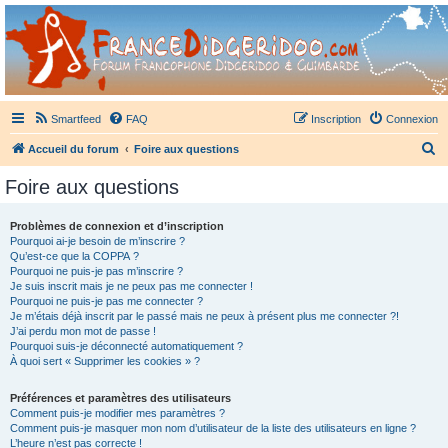
France Didgeridoo
Didgeridoo et Guimbarde sur France Didgeridoo - retrouvez la communauté.
Smartfeed
FAQ
Inscription
Connexion
R
Accueil du forum
Foire aux questions
e
Foire aux questions
c
h
Problèmes de connexion et d’inscription
Pourquoi ai-je besoin de m’inscrire ?
e
Qu’est-ce que la COPPA ?
r
Pourquoi ne puis-je pas m’inscrire ?
Je suis inscrit mais je ne peux pas me connecter !
c
Pourquoi ne puis-je pas me connecter ?
Je m’étais déjà inscrit par le passé mais ne peux à présent plus me connecter ?!
h
J’ai perdu mon mot de passe !
e
Pourquoi suis-je déconnecté automatiquement ?
À quoi sert « Supprimer les cookies » ?
r
Préférences et paramètres des utilisateurs
Comment puis-je modifier mes paramètres ?
Comment puis-je masquer mon nom d’utilisateur de la liste des utilisateurs en ligne ?
L’heure n’est pas correcte !