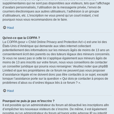
supplémentaires qui ne sont pas disponibles aux visiteurs, tels que l’affichage
d’avatars personnalisés, l’utilisation de la messagerie privée, l’envoi de
courriers électroniques aux autres utilisateurs, l’adhésion à un groupe
d’utilisateurs, etc. L’inscription ne vous prend qu’un court instant, c’est
pourquoi nous vous recommandons de le faire.
Haut
Qu’est-ce que la COPPA ?
La COPPA (pour « Child Online Privacy and Protection Act ») est une loi des
États-Unis d’Amérique qui demande aux sites internet collectant
potentiellement des informations sur les mineurs âgés de moins de 13 ans un
consentement écrit des parents ou des tuteurs légaux des mineurs concernés.
Si vous ne savez pas si cette loi s’applique également aux mineurs âgés de
moins de 13 ans inscrits sur votre forum, nous vous conseillons de contacter
un conseiller juridique qui pourra vous renseigner. Veuillez noter que phpBB
Limited et que les propriétaires de ce forum ne peuvent pas vous proposer
d’assistance légale et ne doivent donc pas être contactés à ce sujet, excepté
lorsque l’assistance porte sur la question « Qui dois-je contacter à propos de
problèmes d’abus ou d’ordres légaux liés à ce forum ? ».
Haut
Pourquoi ne puis-je pas m’inscrire ?
Il est possible qu’un administrateur du forum ait désactivé les inscriptions afin
d’empêcher les nouveaux visiteurs de s’inscrire. De même, il est également
possible qu’un administrateur du forum ait banni votre adresse IP ou interdit