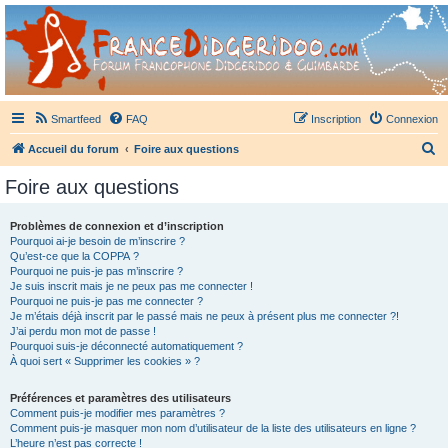
France Didgeridoo
Didgeridoo et Guimbarde sur France Didgeridoo - retrouvez la communauté.
Smartfeed
FAQ
Inscription
Connexion
R
Accueil du forum
Foire aux questions
e
Foire aux questions
c
h
Problèmes de connexion et d’inscription
Pourquoi ai-je besoin de m’inscrire ?
e
Qu’est-ce que la COPPA ?
r
Pourquoi ne puis-je pas m’inscrire ?
Je suis inscrit mais je ne peux pas me connecter !
c
Pourquoi ne puis-je pas me connecter ?
Je m’étais déjà inscrit par le passé mais ne peux à présent plus me connecter ?!
h
J’ai perdu mon mot de passe !
e
Pourquoi suis-je déconnecté automatiquement ?
À quoi sert « Supprimer les cookies » ?
r
Préférences et paramètres des utilisateurs
Comment puis-je modifier mes paramètres ?
Comment puis-je masquer mon nom d’utilisateur de la liste des utilisateurs en ligne ?
L’heure n’est pas correcte !