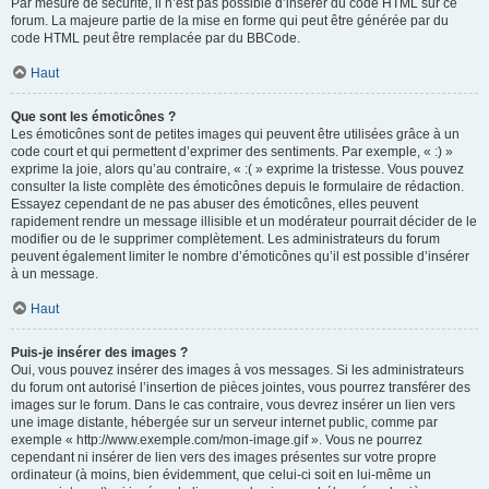
Par mesure de sécurité, il n’est pas possible d’insérer du code HTML sur ce
forum. La majeure partie de la mise en forme qui peut être générée par du
code HTML peut être remplacée par du BBCode.
Haut
Que sont les émoticônes ?
Les émoticônes sont de petites images qui peuvent être utilisées grâce à un
code court et qui permettent d’exprimer des sentiments. Par exemple, « :) »
exprime la joie, alors qu’au contraire, « :( » exprime la tristesse. Vous pouvez
consulter la liste complète des émoticônes depuis le formulaire de rédaction.
Essayez cependant de ne pas abuser des émoticônes, elles peuvent
rapidement rendre un message illisible et un modérateur pourrait décider de le
modifier ou de le supprimer complètement. Les administrateurs du forum
peuvent également limiter le nombre d’émoticônes qu’il est possible d’insérer
à un message.
Haut
Puis-je insérer des images ?
Oui, vous pouvez insérer des images à vos messages. Si les administrateurs
du forum ont autorisé l’insertion de pièces jointes, vous pourrez transférer des
images sur le forum. Dans le cas contraire, vous devrez insérer un lien vers
une image distante, hébergée sur un serveur internet public, comme par
exemple « http://www.exemple.com/mon-image.gif ». Vous ne pourrez
cependant ni insérer de lien vers des images présentes sur votre propre
ordinateur (à moins, bien évidemment, que celui-ci soit en lui-même un