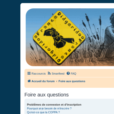
France Didgeridoo
Didgeridoo et Guimbarde sur France Didgeridoo - retrouvez la commun
Raccourcis
Smartfeed
FAQ
Accueil du forum
Foire aux questions
Foire aux questions
Problèmes de connexion et d’inscription
Pourquoi ai-je besoin de m’inscrire ?
Qu’est-ce que la COPPA ?