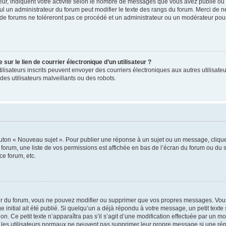
ur, indiquent votre activité selon le nombre de messages que vous avez publié ou id
eul un administrateur du forum peut modifier le texte des rangs du forum. Merci de 
de forums ne toléreront pas ce procédé et un administrateur ou un modérateur pou
ur le lien de courrier électronique d’un utilisateur ?
s utilisateurs inscrits peuvent envoyer des courriers électroniques aux autres utili
es utilisateurs malveillants ou des robots.
outon « Nouveau sujet ». Pour publier une réponse à un sujet ou un message, cliqu
 forum, une liste de vos permissions est affichée en bas de l’écran du forum ou du
ce forum, etc.
r du forum, vous ne pouvez modifier ou supprimer que vos propres messages. Vou
 initial ait été publié. Si quelqu’un a déjà répondu à votre message, un petit text
ion. Ce petit texte n’apparaîtra pas s’il s’agit d’une modification effectuée par un 
ue les utilisateurs normaux ne peuvent pas supprimer leur propre message si une ré