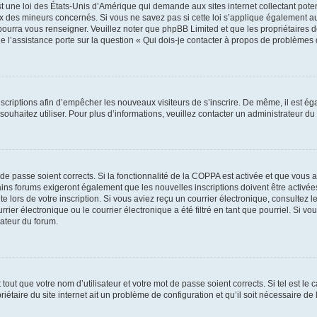
t une loi des États-Unis d’Amérique qui demande aux sites internet collectant pot
 des mineurs concernés. Si vous ne savez pas si cette loi s’applique également au
 pourra vous renseigner. Veuillez noter que phpBB Limited et que les propriétaires
ue l’assistance porte sur la question « Qui dois-je contacter à propos de problèmes 
inscriptions afin d’empêcher les nouveaux visiteurs de s’inscrire. De même, il est é
s souhaitez utiliser. Pour plus d’informations, veuillez contacter un administrateur du
t de passe soient corrects. Si la fonctionnalité de la COPPA est activée et que vous 
ains forums exigeront également que les nouvelles inscriptions doivent être activée
te lors de votre inscription. Si vous aviez reçu un courrier électronique, consultez l
r électronique ou le courrier électronique a été filtré en tant que pourriel. Si vo
rateur du forum.
out que votre nom d’utilisateur et votre mot de passe soient corrects. Si tel est le
iétaire du site internet ait un problème de configuration et qu’il soit nécessaire de l