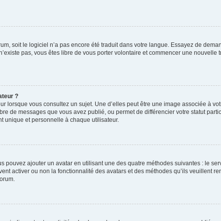
orum, soit le logiciel n’a pas encore été traduit dans votre langue. Essayez de deman
 n’existe pas, vous êtes libre de vous porter volontaire et commencer une nouvelle t
ateur ?
ur lorsque vous consultez un sujet. Une d’elles peut être une image associée à vo
mbre de messages que vous avez publié, ou permet de différencier votre statut parti
 unique et personnelle à chaque utilisateur.
ous pouvez ajouter un avatar en utilisant une des quatre méthodes suivantes : le serv
ent activer ou non la fonctionnalité des avatars et des méthodes qu’ils veuillent ren
forum.