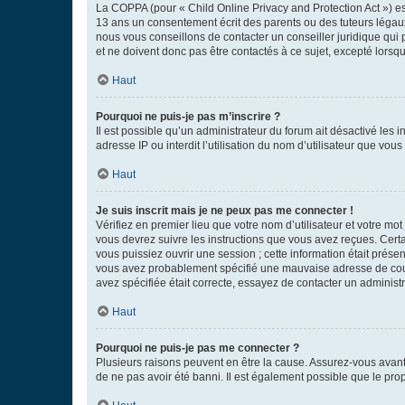
La COPPA (pour « Child Online Privacy and Protection Act ») es
13 ans un consentement écrit des parents ou des tuteurs légaux
nous vous conseillons de contacter un conseiller juridique qui
et ne doivent donc pas être contactés à ce sujet, excepté lorsq
Haut
Pourquoi ne puis-je pas m’inscrire ?
Il est possible qu’un administrateur du forum ait désactivé les 
adresse IP ou interdit l’utilisation du nom d’utilisateur que vou
Haut
Je suis inscrit mais je ne peux pas me connecter !
Vérifiez en premier lieu que votre nom d’utilisateur et votre mo
vous devrez suivre les instructions que vous avez reçues. Cert
vous puissiez ouvrir une session ; cette information était présen
vous avez probablement spécifié une mauvaise adresse de courrie
avez spécifiée était correcte, essayez de contacter un administ
Haut
Pourquoi ne puis-je pas me connecter ?
Plusieurs raisons peuvent en être la cause. Assurez-vous avant t
de ne pas avoir été banni. Il est également possible que le propr