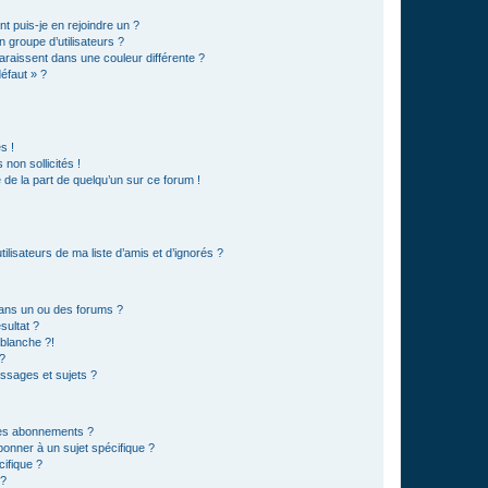
t puis-je en rejoindre un ?
 groupe d’utilisateurs ?
araissent dans une couleur différente ?
défaut » ?
s !
non sollicités !
e de la part de quelqu’un sur ce forum !
lisateurs de ma liste d’amis et d’ignorés ?
ans un ou des forums ?
sultat ?
blanche ?!
?
ssages et sujets ?
t les abonnements ?
onner à un sujet spécifique ?
ifique ?
 ?