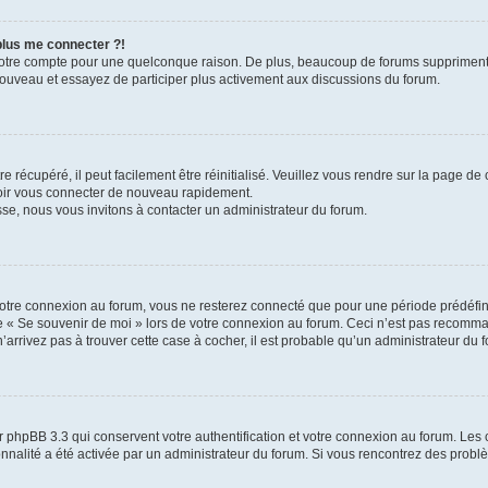
 plus me connecter ?!
votre compte pour une quelconque raison. De plus, beaucoup de forums suppriment pér
 nouveau et essayez de participer plus activement aux discussions du forum.
 récupéré, il peut facilement être réinitialisé. Veuillez vous rendre sur la page de
voir vous connecter de nouveau rapidement.
sse, nous vous invitons à contacter un administrateur du forum.
otre connexion au forum, vous ne resterez connecté que pour une période prédéfinie
se « Se souvenir de moi » lors de votre connexion au forum. Ceci n’est pas recomm
’arrivez pas à trouver cette case à cocher, il est probable qu’un administrateur du fo
 phpBB 3.3 qui conservent votre authentification et votre connexion au forum. Les 
tionnalité a été activée par un administrateur du forum. Si vous rencontrez des pro