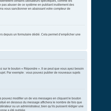
entifient certains utilisateurs spécifiques, comme les
ne pas abuser de ce système en publiant inutilement des
rra vous sanctionner en abaissant votre compteur de
sateurs depuis un formulaire dédié. Cela permet d’empêcher une
ez sur le bouton « Répondre ». Il se peut que vous ayez besoin
 sujet. Par exemple : vous pouvez publier de nouveaux sujets
s pouvez modifier un de vos messages en cliquant le bouton
e situé en dessous du message affichera le nombre de fois que
modérateur ou un administrateur, bien qu’ils puissent rédiger une
ponse a été publiée.