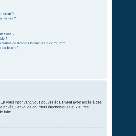
ce forum ?
s jointes ?
cussions ?
ible ?
 d’abus ou d’ordres légaux liés à ce forum ?
r du forum ?
ts. En vous inscrivant, vous pouvez également avoir accès à des
ie privée, l’envoi de courriers électroniques aux autres
e faire.