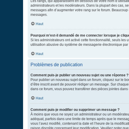
Les rangs, qui apparaissent en dessous de votre nom d’utilisate
administrateurs et les modérateurs. Dans la plupart des cas, s
messages afin d’augmenter votre rang sur le forum. Beaucoup 
messages.
Haut
Pourquoi m’est-il demandé de me connecter lorsque je clique s
Si les administrateurs ont activé cette fonctionnalité, seuls le
utilisation abusive du système de messagerie électronique par d
Haut
Problèmes de publication
Comment puis-je publier un nouveau sujet ou une réponse ?
Pour publier un nouveau sujet dans un forum, cliquez sur le b
d’être inscrit avant de pouvoir rédiger un message. Sur chaque
dans ce forum, vous pouvez transférer des pièces jointes dans 
Haut
Comment puis-je modifier ou supprimer un message ?
À moins que vous ne soyez un administrateur ou un modérateu
adéquat, parfois dans une limite de temps après que le message
vous l’avez modifié, contenant la date et l’heure de la modificat
raison discrète concernant leur modification. Veuillez noter q