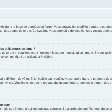
ockés dans la base de données du forum. Vous pouvez les modifier depuis le panneau 
haut des pages du forum. Ce système vous permettra de modifier tous vos paramètre
s utilisateurs en ligne ?
s du forum », vous trouverez l’option « Masquer mon statut en ligne ». Si vous activ
é comme étant un utilisateur invisible.
aire différent du vôtre. Si tel était le cas, veuillez vous rendre dans le panneau de co
ey, etc. Veuillez noter que le réglage du fuseau horaire, comme la plupart des autr
orrecte !
 mais que l’heure n’est toujours pas correcte, il est probable que l’horloge du serve