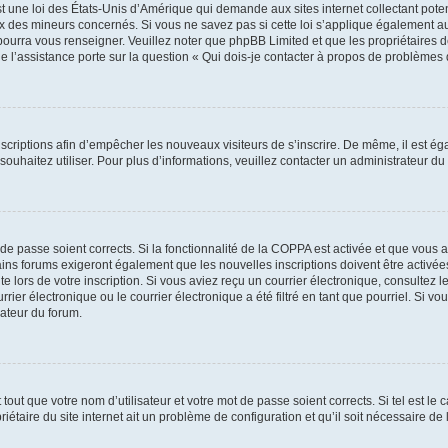
t une loi des États-Unis d’Amérique qui demande aux sites internet collectant pot
 des mineurs concernés. Si vous ne savez pas si cette loi s’applique également au
 pourra vous renseigner. Veuillez noter que phpBB Limited et que les propriétaires
ue l’assistance porte sur la question « Qui dois-je contacter à propos de problèmes 
inscriptions afin d’empêcher les nouveaux visiteurs de s’inscrire. De même, il est é
s souhaitez utiliser. Pour plus d’informations, veuillez contacter un administrateur du
t de passe soient corrects. Si la fonctionnalité de la COPPA est activée et que vous 
ains forums exigeront également que les nouvelles inscriptions doivent être activée
te lors de votre inscription. Si vous aviez reçu un courrier électronique, consultez l
r électronique ou le courrier électronique a été filtré en tant que pourriel. Si vo
rateur du forum.
out que votre nom d’utilisateur et votre mot de passe soient corrects. Si tel est le
iétaire du site internet ait un problème de configuration et qu’il soit nécessaire de l