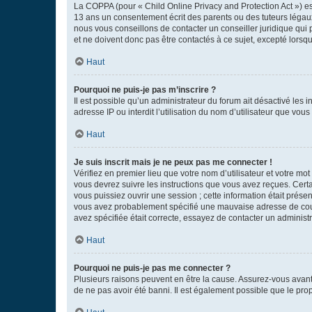
La COPPA (pour « Child Online Privacy and Protection Act ») es
13 ans un consentement écrit des parents ou des tuteurs légaux
nous vous conseillons de contacter un conseiller juridique qui
et ne doivent donc pas être contactés à ce sujet, excepté lorsq
Haut
Pourquoi ne puis-je pas m’inscrire ?
Il est possible qu’un administrateur du forum ait désactivé les 
adresse IP ou interdit l’utilisation du nom d’utilisateur que vou
Haut
Je suis inscrit mais je ne peux pas me connecter !
Vérifiez en premier lieu que votre nom d’utilisateur et votre mo
vous devrez suivre les instructions que vous avez reçues. Cert
vous puissiez ouvrir une session ; cette information était présen
vous avez probablement spécifié une mauvaise adresse de courrie
avez spécifiée était correcte, essayez de contacter un administ
Haut
Pourquoi ne puis-je pas me connecter ?
Plusieurs raisons peuvent en être la cause. Assurez-vous avant t
de ne pas avoir été banni. Il est également possible que le propr