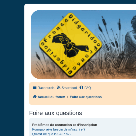
France Didgeridoo
Didgeridoo et Guimbarde sur France Didgeridoo - retrouvez la commun
Raccourcis
Smartfeed
FAQ
Accueil du forum
Foire aux questions
Foire aux questions
Problèmes de connexion et d’inscription
Pourquoi ai-je besoin de m’inscrire ?
Qu’est-ce que la COPPA ?