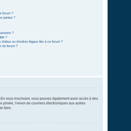
ce forum ?
s jointes ?
cussions ?
ible ?
 d’abus ou d’ordres légaux liés à ce forum ?
r du forum ?
ts. En vous inscrivant, vous pouvez également avoir accès à des
ie privée, l’envoi de courriers électroniques aux autres
e faire.