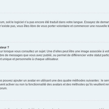
orum, soit le logiciel n’a pas encore été traduit dans votre langue. Essayez de deman
 n’existe pas, vous êtes libre de vous porter volontaire et commencer une nouvelle t
ateur ?
ur lorsque vous consultez un sujet. Une d’elles peut être une image associée à vo
mbre de messages que vous avez publié, ou permet de différencier votre statut parti
 unique et personnelle à chaque utilisateur.
ous pouvez ajouter un avatar en utilisant une des quatre méthodes suivantes : le serv
ent activer ou non la fonctionnalité des avatars et des méthodes qu’ils veuillent ren
forum.