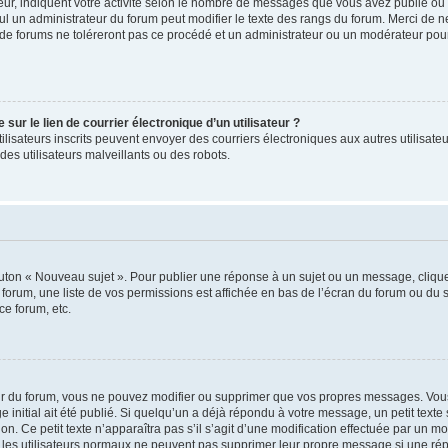
ur, indiquent votre activité selon le nombre de messages que vous avez publié ou id
eul un administrateur du forum peut modifier le texte des rangs du forum. Merci de 
de forums ne toléreront pas ce procédé et un administrateur ou un modérateur pou
ur le lien de courrier électronique d’un utilisateur ?
s utilisateurs inscrits peuvent envoyer des courriers électroniques aux autres utili
es utilisateurs malveillants ou des robots.
outon « Nouveau sujet ». Pour publier une réponse à un sujet ou un message, cliqu
 forum, une liste de vos permissions est affichée en bas de l’écran du forum ou du
ce forum, etc.
r du forum, vous ne pouvez modifier ou supprimer que vos propres messages. Vou
 initial ait été publié. Si quelqu’un a déjà répondu à votre message, un petit text
ion. Ce petit texte n’apparaîtra pas s’il s’agit d’une modification effectuée par un 
ue les utilisateurs normaux ne peuvent pas supprimer leur propre message si une ré