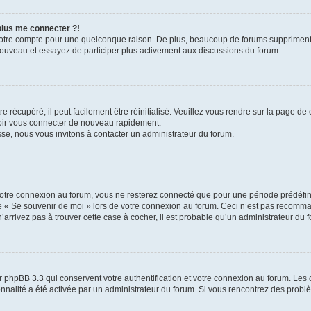
 plus me connecter ?!
votre compte pour une quelconque raison. De plus, beaucoup de forums suppriment pér
 nouveau et essayez de participer plus activement aux discussions du forum.
 récupéré, il peut facilement être réinitialisé. Veuillez vous rendre sur la page de
voir vous connecter de nouveau rapidement.
sse, nous vous invitons à contacter un administrateur du forum.
otre connexion au forum, vous ne resterez connecté que pour une période prédéfinie
se « Se souvenir de moi » lors de votre connexion au forum. Ceci n’est pas recomm
’arrivez pas à trouver cette case à cocher, il est probable qu’un administrateur du fo
 phpBB 3.3 qui conservent votre authentification et votre connexion au forum. Les 
tionnalité a été activée par un administrateur du forum. Si vous rencontrez des pro