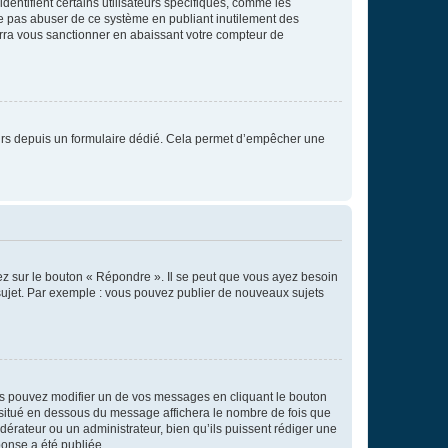
entifient certains utilisateurs spécifiques, comme les
ne pas abuser de ce système en publiant inutilement des
rra vous sanctionner en abaissant votre compteur de
sateurs depuis un formulaire dédié. Cela permet d’empêcher une
ez sur le bouton « Répondre ». Il se peut que vous ayez besoin
 sujet. Par exemple : vous pouvez publier de nouveaux sujets
s pouvez modifier un de vos messages en cliquant le bouton
e situé en dessous du message affichera le nombre de fois que
modérateur ou un administrateur, bien qu’ils puissent rédiger une
ponse a été publiée.