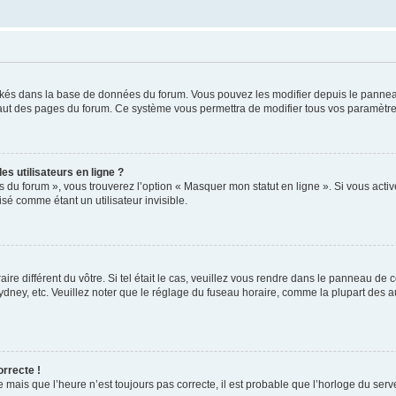
ockés dans la base de données du forum. Vous pouvez les modifier depuis le panneau 
haut des pages du forum. Ce système vous permettra de modifier tous vos paramètre
s utilisateurs en ligne ?
s du forum », vous trouverez l’option « Masquer mon statut en ligne ». Si vous activ
é comme étant un utilisateur invisible.
aire différent du vôtre. Si tel était le cas, veuillez vous rendre dans le panneau de co
ey, etc. Veuillez noter que le réglage du fuseau horaire, comme la plupart des autr
orrecte !
 mais que l’heure n’est toujours pas correcte, il est probable que l’horloge du serve