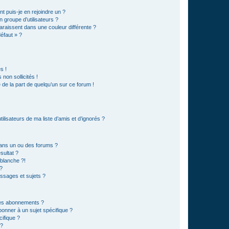
t puis-je en rejoindre un ?
 groupe d’utilisateurs ?
araissent dans une couleur différente ?
défaut » ?
s !
non sollicités !
e de la part de quelqu’un sur ce forum !
lisateurs de ma liste d’amis et d’ignorés ?
ans un ou des forums ?
sultat ?
blanche ?!
?
ssages et sujets ?
t les abonnements ?
onner à un sujet spécifique ?
ifique ?
 ?