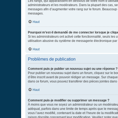
Les rangs, qui apparaissent en dessous de votre nom d’utilisate
administrateurs et les modérateurs. Dans la plupart des cas, s
messages afin d’augmenter votre rang sur le forum. Beaucoup 
messages.
Haut
Pourquoi m’est-il demandé de me connecter lorsque je clique s
Si les administrateurs ont activé cette fonctionnalité, seuls le
utilisation abusive du système de messagerie électronique par d
Haut
Problèmes de publication
Comment puis-je publier un nouveau sujet ou une réponse ?
Pour publier un nouveau sujet dans un forum, cliquez sur le b
d’être inscrit avant de pouvoir rédiger un message. Sur chaque
dans ce forum, vous pouvez transférer des pièces jointes dans 
Haut
Comment puis-je modifier ou supprimer un message ?
À moins que vous ne soyez un administrateur ou un modérateu
adéquat, parfois dans une limite de temps après que le message
vous l’avez modifié, contenant la date et l’heure de la modificat
raison discrète concernant leur modification. Veuillez noter q