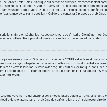
t une loi des États-Unis d’Amérique qui demande aux sites internet collectant pot
 des mineurs concernés. Si vous ne savez pas si cette loi s’applique également au
 pourra vous renseigner. Veuillez noter que phpBB Limited et que les propriétaires
ue l’assistance porte sur la question « Qui dois-je contacter à propos de problèmes 
inscriptions afin d’empêcher les nouveaux visiteurs de s’inscrire. De même, il est é
s souhaitez utiliser. Pour plus d’informations, veuillez contacter un administrateur du
t de passe soient corrects. Si la fonctionnalité de la COPPA est activée et que vous 
ains forums exigeront également que les nouvelles inscriptions doivent être activée
te lors de votre inscription. Si vous aviez reçu un courrier électronique, consultez l
r électronique ou le courrier électronique a été filtré en tant que pourriel. Si vo
rateur du forum.
out que votre nom d’utilisateur et votre mot de passe soient corrects. Si tel est le
iétaire du site internet ait un problème de configuration et qu’il soit nécessaire de l