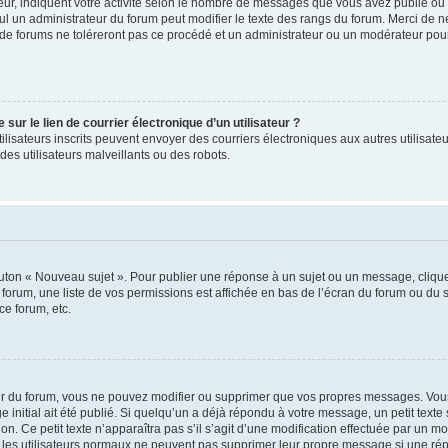
ur, indiquent votre activité selon le nombre de messages que vous avez publié ou id
eul un administrateur du forum peut modifier le texte des rangs du forum. Merci de 
de forums ne toléreront pas ce procédé et un administrateur ou un modérateur pou
ur le lien de courrier électronique d’un utilisateur ?
s utilisateurs inscrits peuvent envoyer des courriers électroniques aux autres utili
es utilisateurs malveillants ou des robots.
outon « Nouveau sujet ». Pour publier une réponse à un sujet ou un message, cliqu
 forum, une liste de vos permissions est affichée en bas de l’écran du forum ou du
ce forum, etc.
r du forum, vous ne pouvez modifier ou supprimer que vos propres messages. Vou
 initial ait été publié. Si quelqu’un a déjà répondu à votre message, un petit text
ion. Ce petit texte n’apparaîtra pas s’il s’agit d’une modification effectuée par un 
ue les utilisateurs normaux ne peuvent pas supprimer leur propre message si une ré