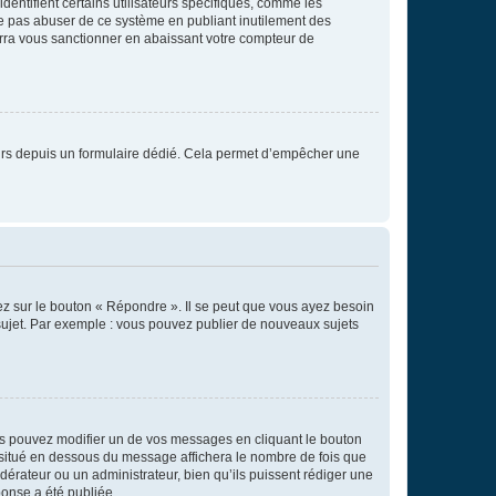
entifient certains utilisateurs spécifiques, comme les
ne pas abuser de ce système en publiant inutilement des
rra vous sanctionner en abaissant votre compteur de
sateurs depuis un formulaire dédié. Cela permet d’empêcher une
ez sur le bouton « Répondre ». Il se peut que vous ayez besoin
 sujet. Par exemple : vous pouvez publier de nouveaux sujets
s pouvez modifier un de vos messages en cliquant le bouton
e situé en dessous du message affichera le nombre de fois que
modérateur ou un administrateur, bien qu’ils puissent rédiger une
ponse a été publiée.