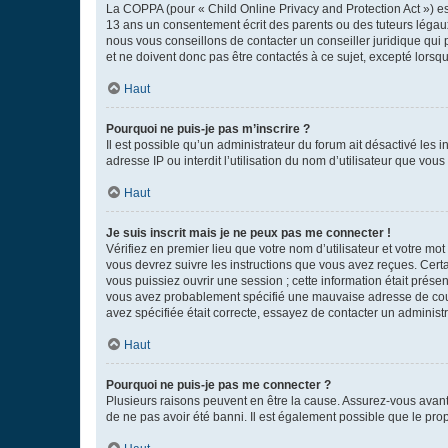
La COPPA (pour « Child Online Privacy and Protection Act ») es
13 ans un consentement écrit des parents ou des tuteurs légaux
nous vous conseillons de contacter un conseiller juridique qui
et ne doivent donc pas être contactés à ce sujet, excepté lorsq
Haut
Pourquoi ne puis-je pas m’inscrire ?
Il est possible qu’un administrateur du forum ait désactivé les 
adresse IP ou interdit l’utilisation du nom d’utilisateur que vou
Haut
Je suis inscrit mais je ne peux pas me connecter !
Vérifiez en premier lieu que votre nom d’utilisateur et votre mo
vous devrez suivre les instructions que vous avez reçues. Cert
vous puissiez ouvrir une session ; cette information était présen
vous avez probablement spécifié une mauvaise adresse de courrie
avez spécifiée était correcte, essayez de contacter un administ
Haut
Pourquoi ne puis-je pas me connecter ?
Plusieurs raisons peuvent en être la cause. Assurez-vous avant t
de ne pas avoir été banni. Il est également possible que le propr