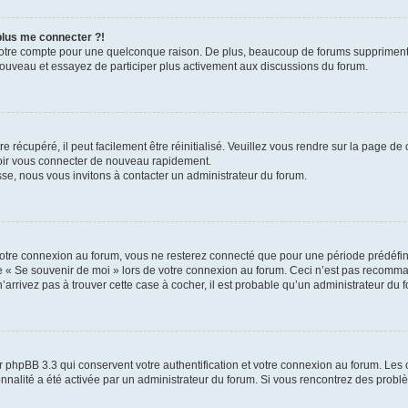
 plus me connecter ?!
votre compte pour une quelconque raison. De plus, beaucoup de forums suppriment pér
 nouveau et essayez de participer plus activement aux discussions du forum.
 récupéré, il peut facilement être réinitialisé. Veuillez vous rendre sur la page de
voir vous connecter de nouveau rapidement.
sse, nous vous invitons à contacter un administrateur du forum.
otre connexion au forum, vous ne resterez connecté que pour une période prédéfinie
se « Se souvenir de moi » lors de votre connexion au forum. Ceci n’est pas recomm
’arrivez pas à trouver cette case à cocher, il est probable qu’un administrateur du fo
 phpBB 3.3 qui conservent votre authentification et votre connexion au forum. Les 
tionnalité a été activée par un administrateur du forum. Si vous rencontrez des pro