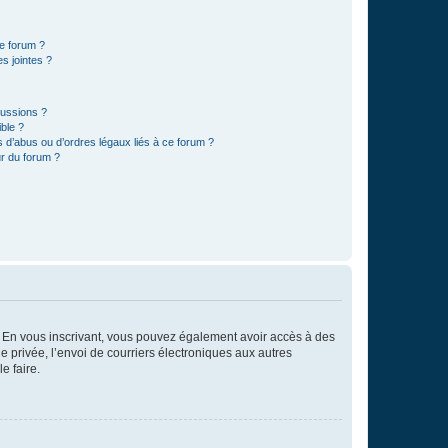
ce forum ?
s jointes ?
cussions ?
ible ?
 d’abus ou d’ordres légaux liés à ce forum ?
r du forum ?
ts. En vous inscrivant, vous pouvez également avoir accès à des
ie privée, l’envoi de courriers électroniques aux autres
e faire.