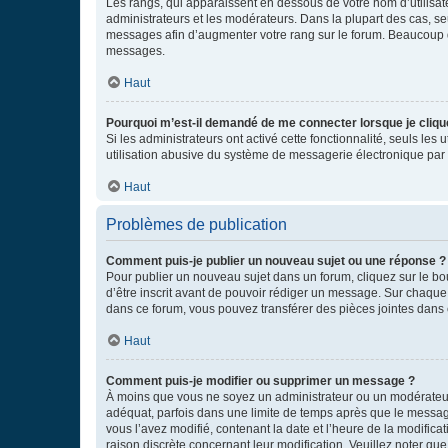
Les rangs, qui apparaissent en dessous de votre nom d’utilisate
administrateurs et les modérateurs. Dans la plupart des cas, s
messages afin d’augmenter votre rang sur le forum. Beaucoup 
messages.
Haut
Pourquoi m’est-il demandé de me connecter lorsque je clique s
Si les administrateurs ont activé cette fonctionnalité, seuls le
utilisation abusive du système de messagerie électronique par d
Haut
Problèmes de publication
Comment puis-je publier un nouveau sujet ou une réponse ?
Pour publier un nouveau sujet dans un forum, cliquez sur le b
d’être inscrit avant de pouvoir rédiger un message. Sur chaque
dans ce forum, vous pouvez transférer des pièces jointes dans 
Haut
Comment puis-je modifier ou supprimer un message ?
À moins que vous ne soyez un administrateur ou un modérateu
adéquat, parfois dans une limite de temps après que le message
vous l’avez modifié, contenant la date et l’heure de la modificat
raison discrète concernant leur modification. Veuillez noter q