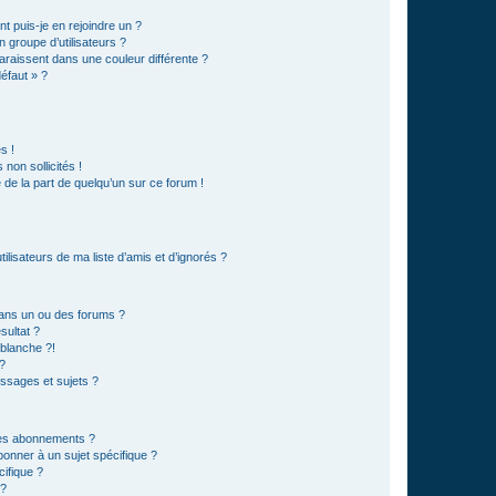
t puis-je en rejoindre un ?
 groupe d’utilisateurs ?
araissent dans une couleur différente ?
défaut » ?
s !
non sollicités !
e de la part de quelqu’un sur ce forum !
lisateurs de ma liste d’amis et d’ignorés ?
ans un ou des forums ?
sultat ?
blanche ?!
?
ssages et sujets ?
t les abonnements ?
onner à un sujet spécifique ?
ifique ?
 ?