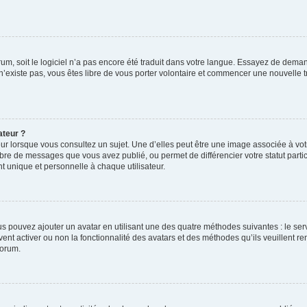
orum, soit le logiciel n’a pas encore été traduit dans votre langue. Essayez de deman
 n’existe pas, vous êtes libre de vous porter volontaire et commencer une nouvelle t
ateur ?
ur lorsque vous consultez un sujet. Une d’elles peut être une image associée à vo
mbre de messages que vous avez publié, ou permet de différencier votre statut parti
 unique et personnelle à chaque utilisateur.
ous pouvez ajouter un avatar en utilisant une des quatre méthodes suivantes : le serv
ent activer ou non la fonctionnalité des avatars et des méthodes qu’ils veuillent ren
forum.