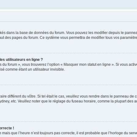
ockés dans la base de données du forum. Vous pouvez les modifier depuis le panneau 
haut des pages du forum. Ce système vous permettra de modifier tous vos paramètre
s utilisateurs en ligne ?
s du forum », vous trouverez l’option « Masquer mon statut en ligne ». Si vous activ
é comme étant un utilisateur invisible.
aire différent du vôtre. Si tel était le cas, veuillez vous rendre dans le panneau de co
ey, etc. Veuillez noter que le réglage du fuseau horaire, comme la plupart des autr
orrecte !
 mais que l’heure n’est toujours pas correcte, il est probable que l’horloge du serve