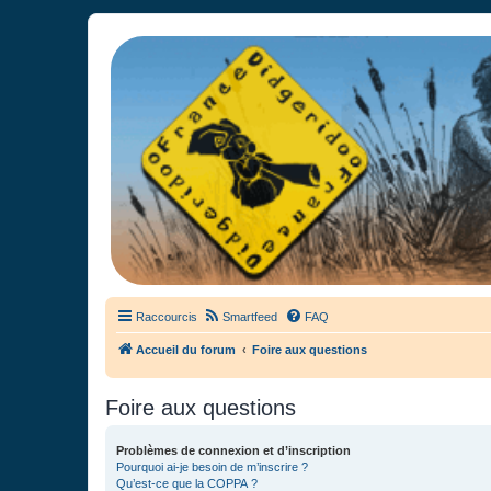
France Didgeridoo
Didgeridoo et Guimbarde sur France Didgeridoo - retrouvez la commun
Raccourcis
Smartfeed
FAQ
Accueil du forum
Foire aux questions
Foire aux questions
Problèmes de connexion et d’inscription
Pourquoi ai-je besoin de m’inscrire ?
Qu’est-ce que la COPPA ?