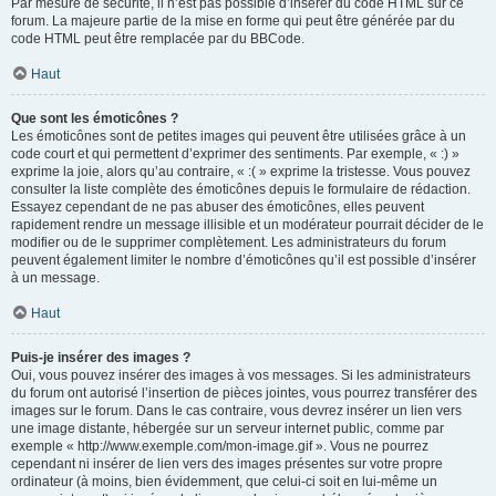
Par mesure de sécurité, il n’est pas possible d’insérer du code HTML sur ce
forum. La majeure partie de la mise en forme qui peut être générée par du
code HTML peut être remplacée par du BBCode.
Haut
Que sont les émoticônes ?
Les émoticônes sont de petites images qui peuvent être utilisées grâce à un
code court et qui permettent d’exprimer des sentiments. Par exemple, « :) »
exprime la joie, alors qu’au contraire, « :( » exprime la tristesse. Vous pouvez
consulter la liste complète des émoticônes depuis le formulaire de rédaction.
Essayez cependant de ne pas abuser des émoticônes, elles peuvent
rapidement rendre un message illisible et un modérateur pourrait décider de le
modifier ou de le supprimer complètement. Les administrateurs du forum
peuvent également limiter le nombre d’émoticônes qu’il est possible d’insérer
à un message.
Haut
Puis-je insérer des images ?
Oui, vous pouvez insérer des images à vos messages. Si les administrateurs
du forum ont autorisé l’insertion de pièces jointes, vous pourrez transférer des
images sur le forum. Dans le cas contraire, vous devrez insérer un lien vers
une image distante, hébergée sur un serveur internet public, comme par
exemple « http://www.exemple.com/mon-image.gif ». Vous ne pourrez
cependant ni insérer de lien vers des images présentes sur votre propre
ordinateur (à moins, bien évidemment, que celui-ci soit en lui-même un