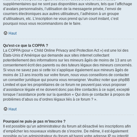
supplémentaires qui ne sont pas disponibles aux visiteurs, tels que l’affichage
d’avatars personnalisés, l’utilisation de la messagerie privée, l’envoi de
courriers électroniques aux autres utilisateurs, l’adhésion à un groupe
d’utilisateurs, etc. L’inscription ne vous prend qu’un court instant, c’est
pourquoi nous vous recommandons de le faire.
Haut
Qu’est-ce que la COPPA ?
La COPPA (pour « Child Online Privacy and Protection Act ») est une loi des
États-Unis d’Amérique qui demande aux sites internet collectant
potentiellement des informations sur les mineurs âgés de moins de 13 ans un
consentement écrit des parents ou des tuteurs légaux des mineurs concernés.
Si vous ne savez pas si cette loi s’applique également aux mineurs âgés de
moins de 13 ans inscrits sur votre forum, nous vous conseillons de contacter
un conseiller juridique qui pourra vous renseigner. Veuillez noter que phpBB
Limited et que les propriétaires de ce forum ne peuvent pas vous proposer
d’assistance légale et ne doivent donc pas être contactés à ce sujet, excepté
lorsque l’assistance porte sur la question « Qui dois-je contacter à propos de
problèmes d’abus ou d’ordres légaux liés à ce forum ? ».
Haut
Pourquoi ne puis-je pas m’inscrire ?
Il est possible qu’un administrateur du forum ait désactivé les inscriptions afin
d’empêcher les nouveaux visiteurs de s’inscrire. De même, il est également
possible qu’un administrateur du forum ait banni votre adresse IP ou interdit