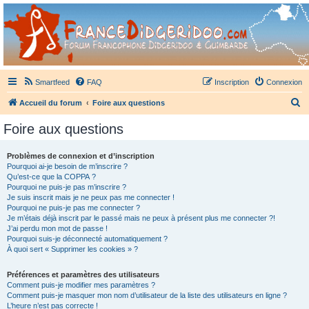
France Didgeridoo
Didgeridoo et Guimbarde sur France Didgeridoo - retrouvez la communauté.
Smartfeed
FAQ
Inscription
Connexion
R
Accueil du forum
Foire aux questions
e
Foire aux questions
c
h
Problèmes de connexion et d’inscription
Pourquoi ai-je besoin de m’inscrire ?
e
Qu’est-ce que la COPPA ?
r
Pourquoi ne puis-je pas m’inscrire ?
Je suis inscrit mais je ne peux pas me connecter !
c
Pourquoi ne puis-je pas me connecter ?
Je m’étais déjà inscrit par le passé mais ne peux à présent plus me connecter ?!
h
J’ai perdu mon mot de passe !
e
Pourquoi suis-je déconnecté automatiquement ?
À quoi sert « Supprimer les cookies » ?
r
Préférences et paramètres des utilisateurs
Comment puis-je modifier mes paramètres ?
Comment puis-je masquer mon nom d’utilisateur de la liste des utilisateurs en ligne ?
L’heure n’est pas correcte !