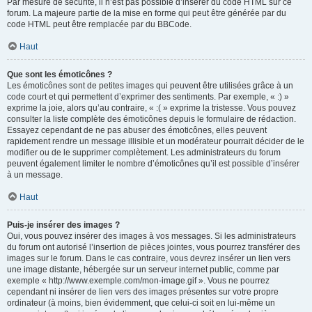
Par mesure de sécurité, il n’est pas possible d’insérer du code HTML sur ce
forum. La majeure partie de la mise en forme qui peut être générée par du
code HTML peut être remplacée par du BBCode.
Haut
Que sont les émoticônes ?
Les émoticônes sont de petites images qui peuvent être utilisées grâce à un
code court et qui permettent d’exprimer des sentiments. Par exemple, « :) »
exprime la joie, alors qu’au contraire, « :( » exprime la tristesse. Vous pouvez
consulter la liste complète des émoticônes depuis le formulaire de rédaction.
Essayez cependant de ne pas abuser des émoticônes, elles peuvent
rapidement rendre un message illisible et un modérateur pourrait décider de le
modifier ou de le supprimer complètement. Les administrateurs du forum
peuvent également limiter le nombre d’émoticônes qu’il est possible d’insérer
à un message.
Haut
Puis-je insérer des images ?
Oui, vous pouvez insérer des images à vos messages. Si les administrateurs
du forum ont autorisé l’insertion de pièces jointes, vous pourrez transférer des
images sur le forum. Dans le cas contraire, vous devrez insérer un lien vers
une image distante, hébergée sur un serveur internet public, comme par
exemple « http://www.exemple.com/mon-image.gif ». Vous ne pourrez
cependant ni insérer de lien vers des images présentes sur votre propre
ordinateur (à moins, bien évidemment, que celui-ci soit en lui-même un