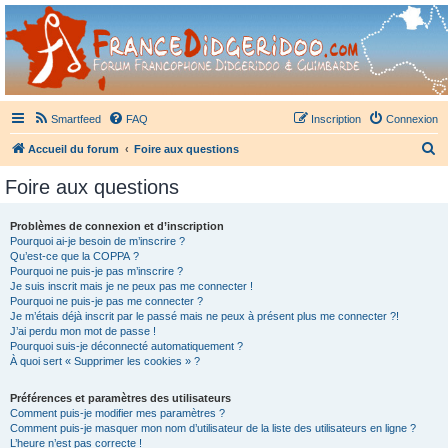
France Didgeridoo
Didgeridoo et Guimbarde sur France Didgeridoo - retrouvez la communauté.
Smartfeed
FAQ
Inscription
Connexion
R
Accueil du forum
Foire aux questions
e
Foire aux questions
c
h
Problèmes de connexion et d’inscription
Pourquoi ai-je besoin de m’inscrire ?
e
Qu’est-ce que la COPPA ?
r
Pourquoi ne puis-je pas m’inscrire ?
Je suis inscrit mais je ne peux pas me connecter !
c
Pourquoi ne puis-je pas me connecter ?
Je m’étais déjà inscrit par le passé mais ne peux à présent plus me connecter ?!
h
J’ai perdu mon mot de passe !
e
Pourquoi suis-je déconnecté automatiquement ?
À quoi sert « Supprimer les cookies » ?
r
Préférences et paramètres des utilisateurs
Comment puis-je modifier mes paramètres ?
Comment puis-je masquer mon nom d’utilisateur de la liste des utilisateurs en ligne ?
L’heure n’est pas correcte !