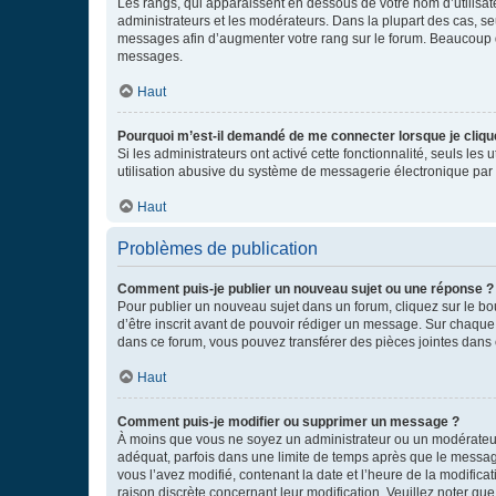
Les rangs, qui apparaissent en dessous de votre nom d’utilisate
administrateurs et les modérateurs. Dans la plupart des cas, s
messages afin d’augmenter votre rang sur le forum. Beaucoup 
messages.
Haut
Pourquoi m’est-il demandé de me connecter lorsque je clique s
Si les administrateurs ont activé cette fonctionnalité, seuls le
utilisation abusive du système de messagerie électronique par d
Haut
Problèmes de publication
Comment puis-je publier un nouveau sujet ou une réponse ?
Pour publier un nouveau sujet dans un forum, cliquez sur le b
d’être inscrit avant de pouvoir rédiger un message. Sur chaque
dans ce forum, vous pouvez transférer des pièces jointes dans 
Haut
Comment puis-je modifier ou supprimer un message ?
À moins que vous ne soyez un administrateur ou un modérateu
adéquat, parfois dans une limite de temps après que le message
vous l’avez modifié, contenant la date et l’heure de la modificat
raison discrète concernant leur modification. Veuillez noter q