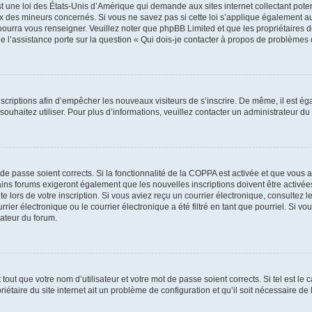
t une loi des États-Unis d’Amérique qui demande aux sites internet collectant pot
 des mineurs concernés. Si vous ne savez pas si cette loi s’applique également au
 pourra vous renseigner. Veuillez noter que phpBB Limited et que les propriétaires
ue l’assistance porte sur la question « Qui dois-je contacter à propos de problèmes 
inscriptions afin d’empêcher les nouveaux visiteurs de s’inscrire. De même, il est é
s souhaitez utiliser. Pour plus d’informations, veuillez contacter un administrateur du
t de passe soient corrects. Si la fonctionnalité de la COPPA est activée et que vous 
ains forums exigeront également que les nouvelles inscriptions doivent être activée
te lors de votre inscription. Si vous aviez reçu un courrier électronique, consultez l
r électronique ou le courrier électronique a été filtré en tant que pourriel. Si vo
rateur du forum.
out que votre nom d’utilisateur et votre mot de passe soient corrects. Si tel est le
iétaire du site internet ait un problème de configuration et qu’il soit nécessaire de l