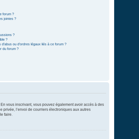
ce forum ?
s jointes ?
cussions ?
ible ?
 d’abus ou d’ordres légaux liés à ce forum ?
r du forum ?
ts. En vous inscrivant, vous pouvez également avoir accès à des
ie privée, l’envoi de courriers électroniques aux autres
e faire.