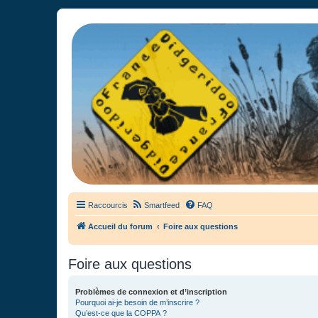
France Didgeridoo
Didgeridoo et Guimbarde sur France Didgeridoo - retrouvez la commun
Raccourcis
Smartfeed
FAQ
Accueil du forum
Foire aux questions
Foire aux questions
Problèmes de connexion et d’inscription
Pourquoi ai-je besoin de m’inscrire ?
Qu’est-ce que la COPPA ?