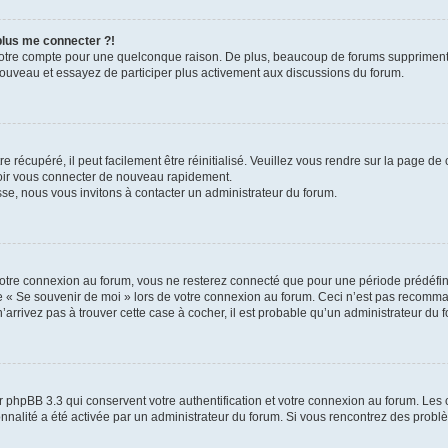
 plus me connecter ?!
votre compte pour une quelconque raison. De plus, beaucoup de forums suppriment pér
 nouveau et essayez de participer plus activement aux discussions du forum.
 récupéré, il peut facilement être réinitialisé. Veuillez vous rendre sur la page de
voir vous connecter de nouveau rapidement.
sse, nous vous invitons à contacter un administrateur du forum.
otre connexion au forum, vous ne resterez connecté que pour une période prédéfinie
se « Se souvenir de moi » lors de votre connexion au forum. Ceci n’est pas recomm
’arrivez pas à trouver cette case à cocher, il est probable qu’un administrateur du fo
 phpBB 3.3 qui conservent votre authentification et votre connexion au forum. Les 
tionnalité a été activée par un administrateur du forum. Si vous rencontrez des pro