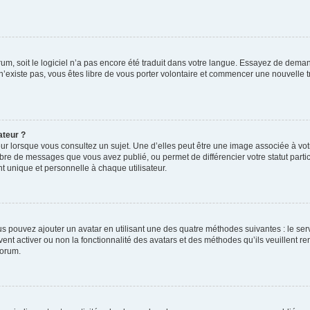
orum, soit le logiciel n’a pas encore été traduit dans votre langue. Essayez de deman
 n’existe pas, vous êtes libre de vous porter volontaire et commencer une nouvelle t
ateur ?
ur lorsque vous consultez un sujet. Une d’elles peut être une image associée à vo
mbre de messages que vous avez publié, ou permet de différencier votre statut parti
 unique et personnelle à chaque utilisateur.
ous pouvez ajouter un avatar en utilisant une des quatre méthodes suivantes : le serv
ent activer ou non la fonctionnalité des avatars et des méthodes qu’ils veuillent ren
forum.