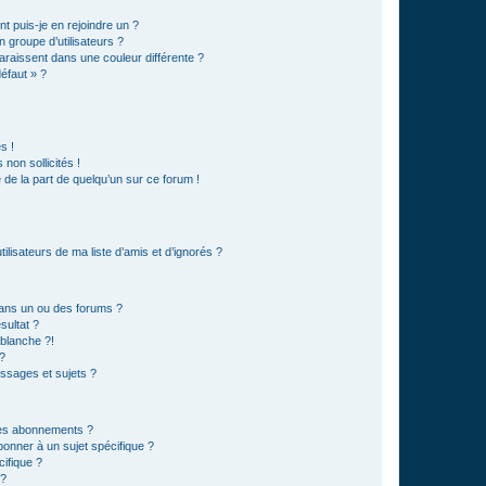
t puis-je en rejoindre un ?
 groupe d’utilisateurs ?
araissent dans une couleur différente ?
défaut » ?
s !
non sollicités !
e de la part de quelqu’un sur ce forum !
lisateurs de ma liste d’amis et d’ignorés ?
ans un ou des forums ?
sultat ?
blanche ?!
?
ssages et sujets ?
t les abonnements ?
onner à un sujet spécifique ?
ifique ?
 ?