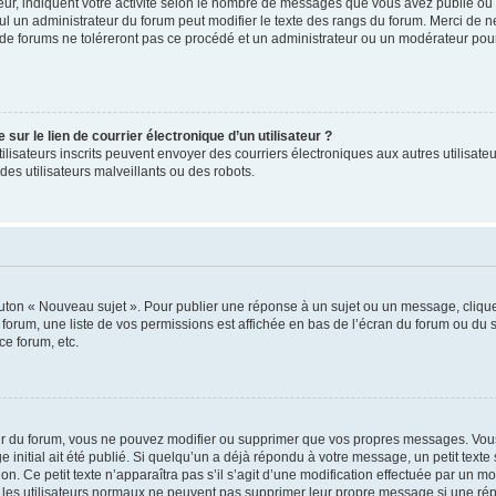
ur, indiquent votre activité selon le nombre de messages que vous avez publié ou id
eul un administrateur du forum peut modifier le texte des rangs du forum. Merci de 
de forums ne toléreront pas ce procédé et un administrateur ou un modérateur pou
ur le lien de courrier électronique d’un utilisateur ?
s utilisateurs inscrits peuvent envoyer des courriers électroniques aux autres utili
es utilisateurs malveillants ou des robots.
outon « Nouveau sujet ». Pour publier une réponse à un sujet ou un message, cliqu
 forum, une liste de vos permissions est affichée en bas de l’écran du forum ou du
ce forum, etc.
r du forum, vous ne pouvez modifier ou supprimer que vos propres messages. Vou
 initial ait été publié. Si quelqu’un a déjà répondu à votre message, un petit text
ion. Ce petit texte n’apparaîtra pas s’il s’agit d’une modification effectuée par un 
ue les utilisateurs normaux ne peuvent pas supprimer leur propre message si une ré