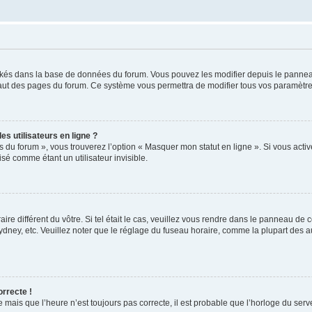
ockés dans la base de données du forum. Vous pouvez les modifier depuis le panneau 
haut des pages du forum. Ce système vous permettra de modifier tous vos paramètre
s utilisateurs en ligne ?
s du forum », vous trouverez l’option « Masquer mon statut en ligne ». Si vous activ
é comme étant un utilisateur invisible.
aire différent du vôtre. Si tel était le cas, veuillez vous rendre dans le panneau de co
ey, etc. Veuillez noter que le réglage du fuseau horaire, comme la plupart des autr
orrecte !
 mais que l’heure n’est toujours pas correcte, il est probable que l’horloge du serve