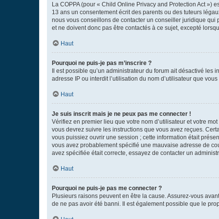
La COPPA (pour « Child Online Privacy and Protection Act ») es
13 ans un consentement écrit des parents ou des tuteurs légaux
nous vous conseillons de contacter un conseiller juridique qui
et ne doivent donc pas être contactés à ce sujet, excepté lorsq
Haut
Pourquoi ne puis-je pas m’inscrire ?
Il est possible qu’un administrateur du forum ait désactivé les 
adresse IP ou interdit l’utilisation du nom d’utilisateur que vou
Haut
Je suis inscrit mais je ne peux pas me connecter !
Vérifiez en premier lieu que votre nom d’utilisateur et votre mo
vous devrez suivre les instructions que vous avez reçues. Cert
vous puissiez ouvrir une session ; cette information était présen
vous avez probablement spécifié une mauvaise adresse de courrie
avez spécifiée était correcte, essayez de contacter un administ
Haut
Pourquoi ne puis-je pas me connecter ?
Plusieurs raisons peuvent en être la cause. Assurez-vous avant t
de ne pas avoir été banni. Il est également possible que le propr