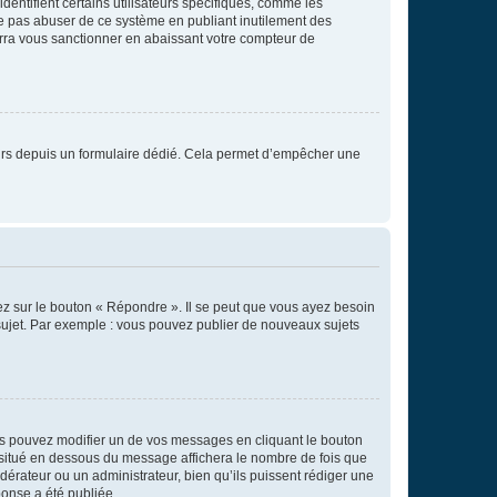
entifient certains utilisateurs spécifiques, comme les
ne pas abuser de ce système en publiant inutilement des
rra vous sanctionner en abaissant votre compteur de
sateurs depuis un formulaire dédié. Cela permet d’empêcher une
ez sur le bouton « Répondre ». Il se peut que vous ayez besoin
 sujet. Par exemple : vous pouvez publier de nouveaux sujets
s pouvez modifier un de vos messages en cliquant le bouton
e situé en dessous du message affichera le nombre de fois que
modérateur ou un administrateur, bien qu’ils puissent rédiger une
ponse a été publiée.