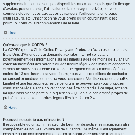
supplémentaires qui ne sont pas disponibles aux visiteurs, tels que l’affichage
d’avatars personnalisés, l’utilisation de la messagerie privée, l’envoi de
courriers électroniques aux autres utilisateurs, l’adhésion à un groupe
d’utilisateurs, etc. L’inscription ne vous prend qu’un court instant, c’est
pourquoi nous vous recommandons de le faire.
Haut
Qu’est-ce que la COPPA ?
La COPPA (pour « Child Online Privacy and Protection Act ») est une loi des
États-Unis d’Amérique qui demande aux sites internet collectant
potentiellement des informations sur les mineurs âgés de moins de 13 ans un
consentement écrit des parents ou des tuteurs légaux des mineurs concernés.
Si vous ne savez pas si cette loi s’applique également aux mineurs âgés de
moins de 13 ans inscrits sur votre forum, nous vous conseillons de contacter
un conseiller juridique qui pourra vous renseigner. Veuillez noter que phpBB
Limited et que les propriétaires de ce forum ne peuvent pas vous proposer
d’assistance légale et ne doivent donc pas être contactés à ce sujet, excepté
lorsque l’assistance porte sur la question « Qui dois-je contacter à propos de
problèmes d’abus ou d’ordres légaux liés à ce forum ? ».
Haut
Pourquoi ne puis-je pas m’inscrire ?
Il est possible qu’un administrateur du forum ait désactivé les inscriptions afin
d’empêcher les nouveaux visiteurs de s’inscrire. De même, il est également
possible qu’un administrateur du forum ait banni votre adresse IP ou interdit