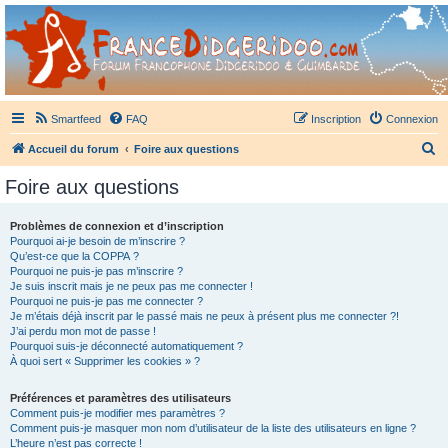
France Didgeridoo
Didgeridoo et Guimbarde sur France Didgeridoo - retrouvez la communauté.
Smartfeed
FAQ
Inscription
Connexion
R
Accueil du forum
Foire aux questions
e
Foire aux questions
c
h
Problèmes de connexion et d’inscription
Pourquoi ai-je besoin de m’inscrire ?
e
Qu’est-ce que la COPPA ?
r
Pourquoi ne puis-je pas m’inscrire ?
Je suis inscrit mais je ne peux pas me connecter !
c
Pourquoi ne puis-je pas me connecter ?
Je m’étais déjà inscrit par le passé mais ne peux à présent plus me connecter ?!
h
J’ai perdu mon mot de passe !
e
Pourquoi suis-je déconnecté automatiquement ?
À quoi sert « Supprimer les cookies » ?
r
Préférences et paramètres des utilisateurs
Comment puis-je modifier mes paramètres ?
Comment puis-je masquer mon nom d’utilisateur de la liste des utilisateurs en ligne ?
L’heure n’est pas correcte !