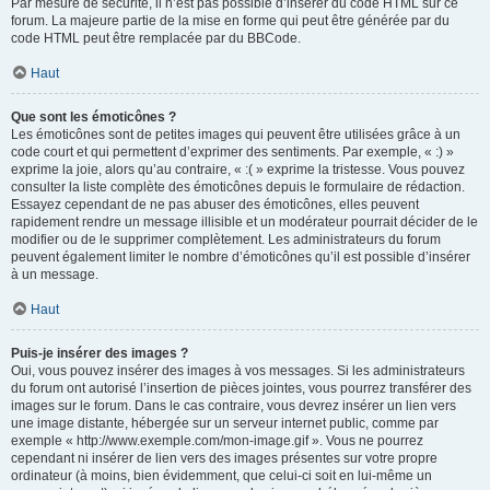
Par mesure de sécurité, il n’est pas possible d’insérer du code HTML sur ce
forum. La majeure partie de la mise en forme qui peut être générée par du
code HTML peut être remplacée par du BBCode.
Haut
Que sont les émoticônes ?
Les émoticônes sont de petites images qui peuvent être utilisées grâce à un
code court et qui permettent d’exprimer des sentiments. Par exemple, « :) »
exprime la joie, alors qu’au contraire, « :( » exprime la tristesse. Vous pouvez
consulter la liste complète des émoticônes depuis le formulaire de rédaction.
Essayez cependant de ne pas abuser des émoticônes, elles peuvent
rapidement rendre un message illisible et un modérateur pourrait décider de le
modifier ou de le supprimer complètement. Les administrateurs du forum
peuvent également limiter le nombre d’émoticônes qu’il est possible d’insérer
à un message.
Haut
Puis-je insérer des images ?
Oui, vous pouvez insérer des images à vos messages. Si les administrateurs
du forum ont autorisé l’insertion de pièces jointes, vous pourrez transférer des
images sur le forum. Dans le cas contraire, vous devrez insérer un lien vers
une image distante, hébergée sur un serveur internet public, comme par
exemple « http://www.exemple.com/mon-image.gif ». Vous ne pourrez
cependant ni insérer de lien vers des images présentes sur votre propre
ordinateur (à moins, bien évidemment, que celui-ci soit en lui-même un