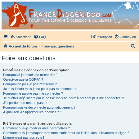
France Didgeridoo
Didgeridoo et Guimbarde sur France Didgeridoo - retrouvez la communauté.
Smartfeed
FAQ
Inscription
Connexion
R
Accueil du forum
Foire aux questions
e
Foire aux questions
c
h
Problèmes de connexion et d’inscription
Pourquoi ai-je besoin de m’inscrire ?
e
Qu’est-ce que la COPPA ?
r
Pourquoi ne puis-je pas m’inscrire ?
Je suis inscrit mais je ne peux pas me connecter !
c
Pourquoi ne puis-je pas me connecter ?
Je m’étais déjà inscrit par le passé mais ne peux à présent plus me connecter ?!
h
J’ai perdu mon mot de passe !
e
Pourquoi suis-je déconnecté automatiquement ?
À quoi sert « Supprimer les cookies » ?
r
Préférences et paramètres des utilisateurs
Comment puis-je modifier mes paramètres ?
Comment puis-je masquer mon nom d’utilisateur de la liste des utilisateurs en ligne ?
L’heure n’est pas correcte !