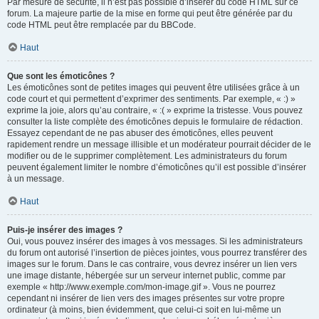
Par mesure de sécurité, il n’est pas possible d’insérer du code HTML sur ce
forum. La majeure partie de la mise en forme qui peut être générée par du
code HTML peut être remplacée par du BBCode.
Haut
Que sont les émoticônes ?
Les émoticônes sont de petites images qui peuvent être utilisées grâce à un
code court et qui permettent d’exprimer des sentiments. Par exemple, « :) »
exprime la joie, alors qu’au contraire, « :( » exprime la tristesse. Vous pouvez
consulter la liste complète des émoticônes depuis le formulaire de rédaction.
Essayez cependant de ne pas abuser des émoticônes, elles peuvent
rapidement rendre un message illisible et un modérateur pourrait décider de le
modifier ou de le supprimer complètement. Les administrateurs du forum
peuvent également limiter le nombre d’émoticônes qu’il est possible d’insérer
à un message.
Haut
Puis-je insérer des images ?
Oui, vous pouvez insérer des images à vos messages. Si les administrateurs
du forum ont autorisé l’insertion de pièces jointes, vous pourrez transférer des
images sur le forum. Dans le cas contraire, vous devrez insérer un lien vers
une image distante, hébergée sur un serveur internet public, comme par
exemple « http://www.exemple.com/mon-image.gif ». Vous ne pourrez
cependant ni insérer de lien vers des images présentes sur votre propre
ordinateur (à moins, bien évidemment, que celui-ci soit en lui-même un