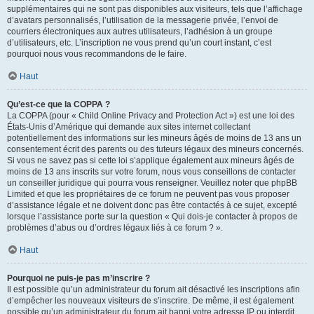
supplémentaires qui ne sont pas disponibles aux visiteurs, tels que l’affichage
d’avatars personnalisés, l’utilisation de la messagerie privée, l’envoi de
courriers électroniques aux autres utilisateurs, l’adhésion à un groupe
d’utilisateurs, etc. L’inscription ne vous prend qu’un court instant, c’est
pourquoi nous vous recommandons de le faire.
Haut
Qu’est-ce que la COPPA ?
La COPPA (pour « Child Online Privacy and Protection Act ») est une loi des
États-Unis d’Amérique qui demande aux sites internet collectant
potentiellement des informations sur les mineurs âgés de moins de 13 ans un
consentement écrit des parents ou des tuteurs légaux des mineurs concernés.
Si vous ne savez pas si cette loi s’applique également aux mineurs âgés de
moins de 13 ans inscrits sur votre forum, nous vous conseillons de contacter
un conseiller juridique qui pourra vous renseigner. Veuillez noter que phpBB
Limited et que les propriétaires de ce forum ne peuvent pas vous proposer
d’assistance légale et ne doivent donc pas être contactés à ce sujet, excepté
lorsque l’assistance porte sur la question « Qui dois-je contacter à propos de
problèmes d’abus ou d’ordres légaux liés à ce forum ? ».
Haut
Pourquoi ne puis-je pas m’inscrire ?
Il est possible qu’un administrateur du forum ait désactivé les inscriptions afin
d’empêcher les nouveaux visiteurs de s’inscrire. De même, il est également
possible qu’un administrateur du forum ait banni votre adresse IP ou interdit