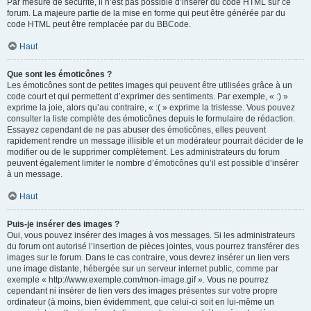
Par mesure de sécurité, il n’est pas possible d’insérer du code HTML sur ce
forum. La majeure partie de la mise en forme qui peut être générée par du
code HTML peut être remplacée par du BBCode.
Haut
Que sont les émoticônes ?
Les émoticônes sont de petites images qui peuvent être utilisées grâce à un
code court et qui permettent d’exprimer des sentiments. Par exemple, « :) »
exprime la joie, alors qu’au contraire, « :( » exprime la tristesse. Vous pouvez
consulter la liste complète des émoticônes depuis le formulaire de rédaction.
Essayez cependant de ne pas abuser des émoticônes, elles peuvent
rapidement rendre un message illisible et un modérateur pourrait décider de le
modifier ou de le supprimer complètement. Les administrateurs du forum
peuvent également limiter le nombre d’émoticônes qu’il est possible d’insérer
à un message.
Haut
Puis-je insérer des images ?
Oui, vous pouvez insérer des images à vos messages. Si les administrateurs
du forum ont autorisé l’insertion de pièces jointes, vous pourrez transférer des
images sur le forum. Dans le cas contraire, vous devrez insérer un lien vers
une image distante, hébergée sur un serveur internet public, comme par
exemple « http://www.exemple.com/mon-image.gif ». Vous ne pourrez
cependant ni insérer de lien vers des images présentes sur votre propre
ordinateur (à moins, bien évidemment, que celui-ci soit en lui-même un