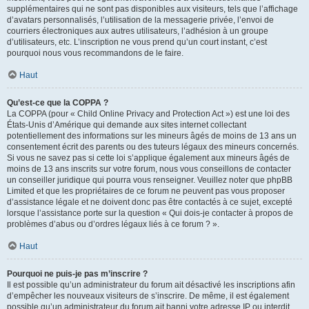
supplémentaires qui ne sont pas disponibles aux visiteurs, tels que l’affichage
d’avatars personnalisés, l’utilisation de la messagerie privée, l’envoi de
courriers électroniques aux autres utilisateurs, l’adhésion à un groupe
d’utilisateurs, etc. L’inscription ne vous prend qu’un court instant, c’est
pourquoi nous vous recommandons de le faire.
Haut
Qu’est-ce que la COPPA ?
La COPPA (pour « Child Online Privacy and Protection Act ») est une loi des
États-Unis d’Amérique qui demande aux sites internet collectant
potentiellement des informations sur les mineurs âgés de moins de 13 ans un
consentement écrit des parents ou des tuteurs légaux des mineurs concernés.
Si vous ne savez pas si cette loi s’applique également aux mineurs âgés de
moins de 13 ans inscrits sur votre forum, nous vous conseillons de contacter
un conseiller juridique qui pourra vous renseigner. Veuillez noter que phpBB
Limited et que les propriétaires de ce forum ne peuvent pas vous proposer
d’assistance légale et ne doivent donc pas être contactés à ce sujet, excepté
lorsque l’assistance porte sur la question « Qui dois-je contacter à propos de
problèmes d’abus ou d’ordres légaux liés à ce forum ? ».
Haut
Pourquoi ne puis-je pas m’inscrire ?
Il est possible qu’un administrateur du forum ait désactivé les inscriptions afin
d’empêcher les nouveaux visiteurs de s’inscrire. De même, il est également
possible qu’un administrateur du forum ait banni votre adresse IP ou interdit