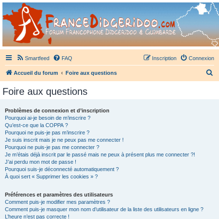
France Didgeridoo
Didgeridoo et Guimbarde sur France Didgeridoo - retrouvez la communauté.
Smartfeed
FAQ
Inscription
Connexion
R
Accueil du forum
Foire aux questions
e
Foire aux questions
c
h
Problèmes de connexion et d’inscription
Pourquoi ai-je besoin de m’inscrire ?
e
Qu’est-ce que la COPPA ?
r
Pourquoi ne puis-je pas m’inscrire ?
Je suis inscrit mais je ne peux pas me connecter !
c
Pourquoi ne puis-je pas me connecter ?
Je m’étais déjà inscrit par le passé mais ne peux à présent plus me connecter ?!
h
J’ai perdu mon mot de passe !
e
Pourquoi suis-je déconnecté automatiquement ?
À quoi sert « Supprimer les cookies » ?
r
Préférences et paramètres des utilisateurs
Comment puis-je modifier mes paramètres ?
Comment puis-je masquer mon nom d’utilisateur de la liste des utilisateurs en ligne ?
L’heure n’est pas correcte !