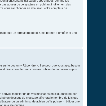
entifient certains utilisateurs spécifiques, comme les
ne pas abuser de ce système en publiant inutilement des
rra vous sanctionner en abaissant votre compteur de
sateurs depuis un formulaire dédié. Cela permet d’empêcher une
ez sur le bouton « Répondre ». Il se peut que vous ayez besoin
 sujet. Par exemple : vous pouvez publier de nouveaux sujets
s pouvez modifier un de vos messages en cliquant le bouton
e situé en dessous du message affichera le nombre de fois que
modérateur ou un administrateur, bien qu’ils puissent rédiger une
ponse a été publiée.