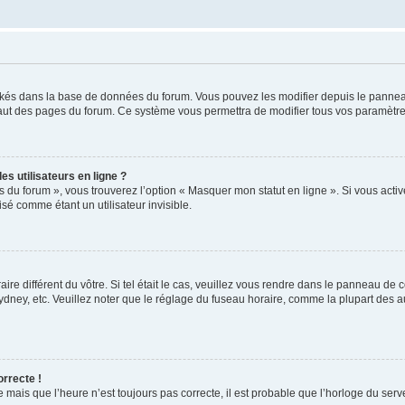
ockés dans la base de données du forum. Vous pouvez les modifier depuis le panneau 
haut des pages du forum. Ce système vous permettra de modifier tous vos paramètre
s utilisateurs en ligne ?
s du forum », vous trouverez l’option « Masquer mon statut en ligne ». Si vous activ
é comme étant un utilisateur invisible.
aire différent du vôtre. Si tel était le cas, veuillez vous rendre dans le panneau de co
ey, etc. Veuillez noter que le réglage du fuseau horaire, comme la plupart des autr
orrecte !
 mais que l’heure n’est toujours pas correcte, il est probable que l’horloge du serve