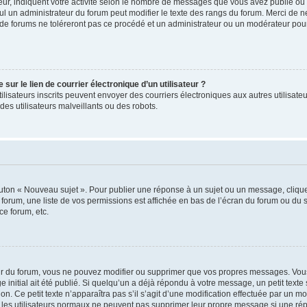
ur, indiquent votre activité selon le nombre de messages que vous avez publié ou id
eul un administrateur du forum peut modifier le texte des rangs du forum. Merci de 
de forums ne toléreront pas ce procédé et un administrateur ou un modérateur pou
ur le lien de courrier électronique d’un utilisateur ?
s utilisateurs inscrits peuvent envoyer des courriers électroniques aux autres utili
es utilisateurs malveillants ou des robots.
outon « Nouveau sujet ». Pour publier une réponse à un sujet ou un message, cliqu
 forum, une liste de vos permissions est affichée en bas de l’écran du forum ou du
ce forum, etc.
r du forum, vous ne pouvez modifier ou supprimer que vos propres messages. Vou
 initial ait été publié. Si quelqu’un a déjà répondu à votre message, un petit text
ion. Ce petit texte n’apparaîtra pas s’il s’agit d’une modification effectuée par un 
ue les utilisateurs normaux ne peuvent pas supprimer leur propre message si une ré