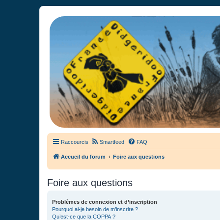
France Didgeridoo
Didgeridoo et Guimbarde sur France Didgeridoo - retrouvez la commun
Raccourcis
Smartfeed
FAQ
Accueil du forum
Foire aux questions
Foire aux questions
Problèmes de connexion et d’inscription
Pourquoi ai-je besoin de m’inscrire ?
Qu’est-ce que la COPPA ?