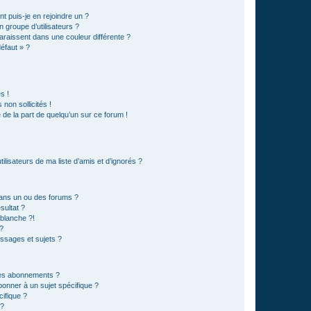
t puis-je en rejoindre un ?
 groupe d’utilisateurs ?
araissent dans une couleur différente ?
défaut » ?
s !
non sollicités !
e de la part de quelqu’un sur ce forum !
lisateurs de ma liste d’amis et d’ignorés ?
ans un ou des forums ?
sultat ?
blanche ?!
?
ssages et sujets ?
t les abonnements ?
onner à un sujet spécifique ?
ifique ?
 ?