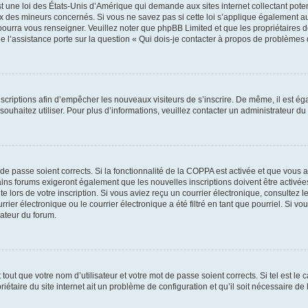
t une loi des États-Unis d’Amérique qui demande aux sites internet collectant pot
 des mineurs concernés. Si vous ne savez pas si cette loi s’applique également au
 pourra vous renseigner. Veuillez noter que phpBB Limited et que les propriétaires
ue l’assistance porte sur la question « Qui dois-je contacter à propos de problèmes 
inscriptions afin d’empêcher les nouveaux visiteurs de s’inscrire. De même, il est é
s souhaitez utiliser. Pour plus d’informations, veuillez contacter un administrateur du
t de passe soient corrects. Si la fonctionnalité de la COPPA est activée et que vous 
ains forums exigeront également que les nouvelles inscriptions doivent être activée
te lors de votre inscription. Si vous aviez reçu un courrier électronique, consultez l
r électronique ou le courrier électronique a été filtré en tant que pourriel. Si vo
rateur du forum.
out que votre nom d’utilisateur et votre mot de passe soient corrects. Si tel est le
iétaire du site internet ait un problème de configuration et qu’il soit nécessaire de l