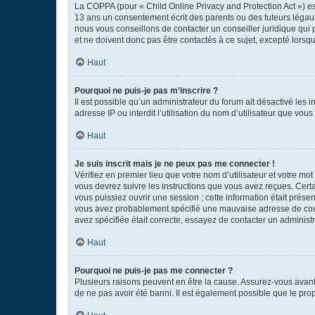
La COPPA (pour « Child Online Privacy and Protection Act ») es
13 ans un consentement écrit des parents ou des tuteurs légaux
nous vous conseillons de contacter un conseiller juridique qui
et ne doivent donc pas être contactés à ce sujet, excepté lorsq
Haut
Pourquoi ne puis-je pas m’inscrire ?
Il est possible qu’un administrateur du forum ait désactivé les 
adresse IP ou interdit l’utilisation du nom d’utilisateur que vou
Haut
Je suis inscrit mais je ne peux pas me connecter !
Vérifiez en premier lieu que votre nom d’utilisateur et votre mo
vous devrez suivre les instructions que vous avez reçues. Cert
vous puissiez ouvrir une session ; cette information était présen
vous avez probablement spécifié une mauvaise adresse de courrie
avez spécifiée était correcte, essayez de contacter un administ
Haut
Pourquoi ne puis-je pas me connecter ?
Plusieurs raisons peuvent en être la cause. Assurez-vous avant t
de ne pas avoir été banni. Il est également possible que le propr