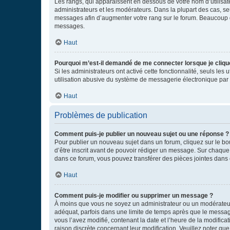
Les rangs, qui apparaissent en dessous de votre nom d’utilisate
administrateurs et les modérateurs. Dans la plupart des cas, s
messages afin d’augmenter votre rang sur le forum. Beaucoup 
messages.
Haut
Pourquoi m’est-il demandé de me connecter lorsque je clique s
Si les administrateurs ont activé cette fonctionnalité, seuls le
utilisation abusive du système de messagerie électronique par d
Haut
Problèmes de publication
Comment puis-je publier un nouveau sujet ou une réponse ?
Pour publier un nouveau sujet dans un forum, cliquez sur le b
d’être inscrit avant de pouvoir rédiger un message. Sur chaque
dans ce forum, vous pouvez transférer des pièces jointes dans 
Haut
Comment puis-je modifier ou supprimer un message ?
À moins que vous ne soyez un administrateur ou un modérateu
adéquat, parfois dans une limite de temps après que le message
vous l’avez modifié, contenant la date et l’heure de la modificat
raison discrète concernant leur modification. Veuillez noter q