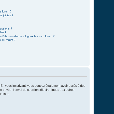
ce forum ?
s jointes ?
cussions ?
ible ?
 d’abus ou d’ordres légaux liés à ce forum ?
r du forum ?
ts. En vous inscrivant, vous pouvez également avoir accès à des
ie privée, l’envoi de courriers électroniques aux autres
e faire.