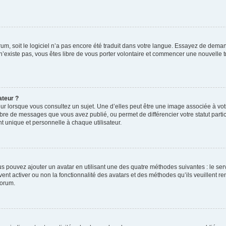
orum, soit le logiciel n’a pas encore été traduit dans votre langue. Essayez de deman
 n’existe pas, vous êtes libre de vous porter volontaire et commencer une nouvelle t
ateur ?
ur lorsque vous consultez un sujet. Une d’elles peut être une image associée à vo
mbre de messages que vous avez publié, ou permet de différencier votre statut parti
 unique et personnelle à chaque utilisateur.
ous pouvez ajouter un avatar en utilisant une des quatre méthodes suivantes : le serv
ent activer ou non la fonctionnalité des avatars et des méthodes qu’ils veuillent ren
forum.