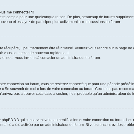
 plus me connecter ?!
votre compte pour une quelconque raison. De plus, beaucoup de forums suppriment pér
 nouveau et essayez de participer plus activement aux discussions du forum.
 récupéré, il peut facilement être réinitialisé. Veuillez vous rendre sur la page de
voir vous connecter de nouveau rapidement.
sse, nous vous invitons à contacter un administrateur du forum.
otre connexion au forum, vous ne resterez connecté que pour une période prédéfinie
se « Se souvenir de moi » lors de votre connexion au forum. Ceci n’est pas recomm
’arrivez pas à trouver cette case à cocher, il est probable qu’un administrateur du fo
 phpBB 3.3 qui conservent votre authentification et votre connexion au forum. Les 
tionnalité a été activée par un administrateur du forum. Si vous rencontrez des pro