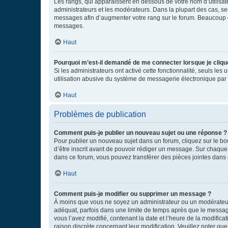
Les rangs, qui apparaissent en dessous de votre nom d’utilisate
administrateurs et les modérateurs. Dans la plupart des cas, s
messages afin d’augmenter votre rang sur le forum. Beaucoup 
messages.
Haut
Pourquoi m’est-il demandé de me connecter lorsque je clique s
Si les administrateurs ont activé cette fonctionnalité, seuls le
utilisation abusive du système de messagerie électronique par d
Haut
Problèmes de publication
Comment puis-je publier un nouveau sujet ou une réponse ?
Pour publier un nouveau sujet dans un forum, cliquez sur le b
d’être inscrit avant de pouvoir rédiger un message. Sur chaque
dans ce forum, vous pouvez transférer des pièces jointes dans 
Haut
Comment puis-je modifier ou supprimer un message ?
À moins que vous ne soyez un administrateur ou un modérateu
adéquat, parfois dans une limite de temps après que le message
vous l’avez modifié, contenant la date et l’heure de la modificat
raison discrète concernant leur modification. Veuillez noter q