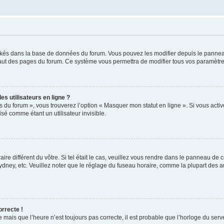
ockés dans la base de données du forum. Vous pouvez les modifier depuis le panneau 
haut des pages du forum. Ce système vous permettra de modifier tous vos paramètre
s utilisateurs en ligne ?
s du forum », vous trouverez l’option « Masquer mon statut en ligne ». Si vous activ
é comme étant un utilisateur invisible.
aire différent du vôtre. Si tel était le cas, veuillez vous rendre dans le panneau de co
ey, etc. Veuillez noter que le réglage du fuseau horaire, comme la plupart des autr
orrecte !
 mais que l’heure n’est toujours pas correcte, il est probable que l’horloge du serve