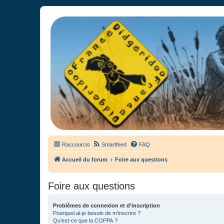
France Didgeridoo
Didgeridoo et Guimbarde sur France Didgeridoo - retrouvez la commun
Raccourcis
Smartfeed
FAQ
Accueil du forum
Foire aux questions
Foire aux questions
Problèmes de connexion et d’inscription
Pourquoi ai-je besoin de m’inscrire ?
Qu’est-ce que la COPPA ?