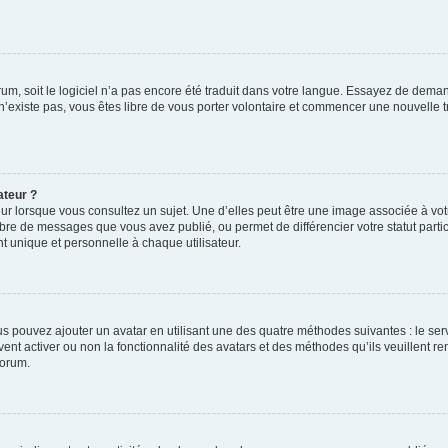
orum, soit le logiciel n’a pas encore été traduit dans votre langue. Essayez de deman
 n’existe pas, vous êtes libre de vous porter volontaire et commencer une nouvelle t
ateur ?
ur lorsque vous consultez un sujet. Une d’elles peut être une image associée à vo
mbre de messages que vous avez publié, ou permet de différencier votre statut parti
 unique et personnelle à chaque utilisateur.
ous pouvez ajouter un avatar en utilisant une des quatre méthodes suivantes : le serv
ent activer ou non la fonctionnalité des avatars et des méthodes qu’ils veuillent ren
forum.