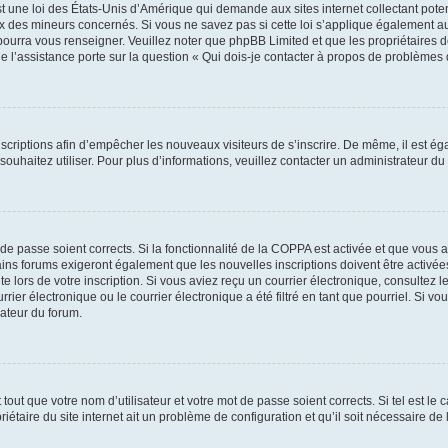
t une loi des États-Unis d’Amérique qui demande aux sites internet collectant pot
 des mineurs concernés. Si vous ne savez pas si cette loi s’applique également au
 pourra vous renseigner. Veuillez noter que phpBB Limited et que les propriétaires
ue l’assistance porte sur la question « Qui dois-je contacter à propos de problèmes 
inscriptions afin d’empêcher les nouveaux visiteurs de s’inscrire. De même, il est é
s souhaitez utiliser. Pour plus d’informations, veuillez contacter un administrateur du
t de passe soient corrects. Si la fonctionnalité de la COPPA est activée et que vous 
ains forums exigeront également que les nouvelles inscriptions doivent être activée
te lors de votre inscription. Si vous aviez reçu un courrier électronique, consultez l
r électronique ou le courrier électronique a été filtré en tant que pourriel. Si vo
rateur du forum.
out que votre nom d’utilisateur et votre mot de passe soient corrects. Si tel est le
iétaire du site internet ait un problème de configuration et qu’il soit nécessaire de l