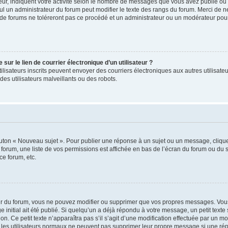
ur, indiquent votre activité selon le nombre de messages que vous avez publié ou id
eul un administrateur du forum peut modifier le texte des rangs du forum. Merci de 
de forums ne toléreront pas ce procédé et un administrateur ou un modérateur pou
ur le lien de courrier électronique d’un utilisateur ?
s utilisateurs inscrits peuvent envoyer des courriers électroniques aux autres utili
es utilisateurs malveillants ou des robots.
outon « Nouveau sujet ». Pour publier une réponse à un sujet ou un message, cliqu
 forum, une liste de vos permissions est affichée en bas de l’écran du forum ou du
ce forum, etc.
r du forum, vous ne pouvez modifier ou supprimer que vos propres messages. Vou
 initial ait été publié. Si quelqu’un a déjà répondu à votre message, un petit text
ion. Ce petit texte n’apparaîtra pas s’il s’agit d’une modification effectuée par un 
ue les utilisateurs normaux ne peuvent pas supprimer leur propre message si une ré