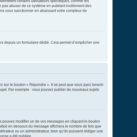
entifient certains utilisateurs spécifiques, comme les
ne pas abuser de ce système en publiant inutilement des
rra vous sanctionner en abaissant votre compteur de
sateurs depuis un formulaire dédié. Cela permet d’empêcher une
ez sur le bouton « Répondre ». Il se peut que vous ayez besoin
 sujet. Par exemple : vous pouvez publier de nouveaux sujets
s pouvez modifier un de vos messages en cliquant le bouton
e situé en dessous du message affichera le nombre de fois que
modérateur ou un administrateur, bien qu’ils puissent rédiger une
ponse a été publiée.