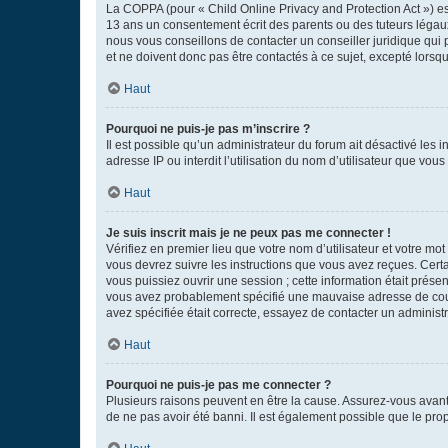
La COPPA (pour « Child Online Privacy and Protection Act ») es
13 ans un consentement écrit des parents ou des tuteurs légaux
nous vous conseillons de contacter un conseiller juridique qui
et ne doivent donc pas être contactés à ce sujet, excepté lorsq
Haut
Pourquoi ne puis-je pas m’inscrire ?
Il est possible qu’un administrateur du forum ait désactivé les 
adresse IP ou interdit l’utilisation du nom d’utilisateur que vou
Haut
Je suis inscrit mais je ne peux pas me connecter !
Vérifiez en premier lieu que votre nom d’utilisateur et votre mo
vous devrez suivre les instructions que vous avez reçues. Cert
vous puissiez ouvrir une session ; cette information était présen
vous avez probablement spécifié une mauvaise adresse de courrie
avez spécifiée était correcte, essayez de contacter un administ
Haut
Pourquoi ne puis-je pas me connecter ?
Plusieurs raisons peuvent en être la cause. Assurez-vous avant t
de ne pas avoir été banni. Il est également possible que le propr