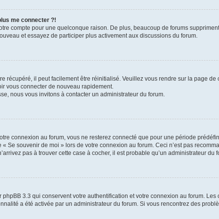
 plus me connecter ?!
votre compte pour une quelconque raison. De plus, beaucoup de forums suppriment pér
 nouveau et essayez de participer plus activement aux discussions du forum.
 récupéré, il peut facilement être réinitialisé. Veuillez vous rendre sur la page de
voir vous connecter de nouveau rapidement.
sse, nous vous invitons à contacter un administrateur du forum.
otre connexion au forum, vous ne resterez connecté que pour une période prédéfinie
se « Se souvenir de moi » lors de votre connexion au forum. Ceci n’est pas recomm
’arrivez pas à trouver cette case à cocher, il est probable qu’un administrateur du fo
 phpBB 3.3 qui conservent votre authentification et votre connexion au forum. Les 
tionnalité a été activée par un administrateur du forum. Si vous rencontrez des pro