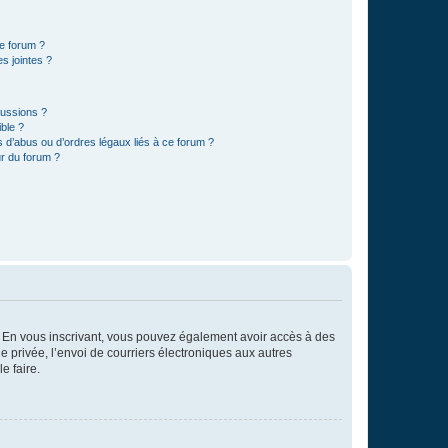
ce forum ?
s jointes ?
cussions ?
ible ?
 d’abus ou d’ordres légaux liés à ce forum ?
r du forum ?
ts. En vous inscrivant, vous pouvez également avoir accès à des
ie privée, l’envoi de courriers électroniques aux autres
e faire.