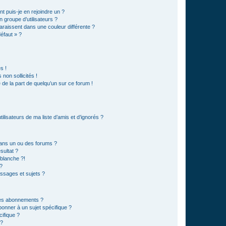
t puis-je en rejoindre un ?
 groupe d’utilisateurs ?
araissent dans une couleur différente ?
défaut » ?
s !
non sollicités !
e de la part de quelqu’un sur ce forum !
lisateurs de ma liste d’amis et d’ignorés ?
ans un ou des forums ?
sultat ?
blanche ?!
?
ssages et sujets ?
t les abonnements ?
onner à un sujet spécifique ?
ifique ?
 ?