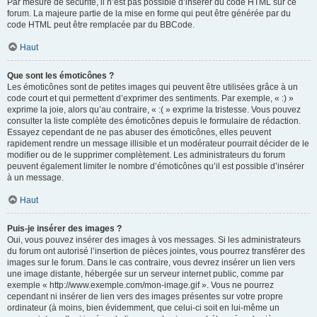
Par mesure de sécurité, il n’est pas possible d’insérer du code HTML sur ce
forum. La majeure partie de la mise en forme qui peut être générée par du
code HTML peut être remplacée par du BBCode.
Haut
Que sont les émoticônes ?
Les émoticônes sont de petites images qui peuvent être utilisées grâce à un
code court et qui permettent d’exprimer des sentiments. Par exemple, « :) »
exprime la joie, alors qu’au contraire, « :( » exprime la tristesse. Vous pouvez
consulter la liste complète des émoticônes depuis le formulaire de rédaction.
Essayez cependant de ne pas abuser des émoticônes, elles peuvent
rapidement rendre un message illisible et un modérateur pourrait décider de le
modifier ou de le supprimer complètement. Les administrateurs du forum
peuvent également limiter le nombre d’émoticônes qu’il est possible d’insérer
à un message.
Haut
Puis-je insérer des images ?
Oui, vous pouvez insérer des images à vos messages. Si les administrateurs
du forum ont autorisé l’insertion de pièces jointes, vous pourrez transférer des
images sur le forum. Dans le cas contraire, vous devrez insérer un lien vers
une image distante, hébergée sur un serveur internet public, comme par
exemple « http://www.exemple.com/mon-image.gif ». Vous ne pourrez
cependant ni insérer de lien vers des images présentes sur votre propre
ordinateur (à moins, bien évidemment, que celui-ci soit en lui-même un