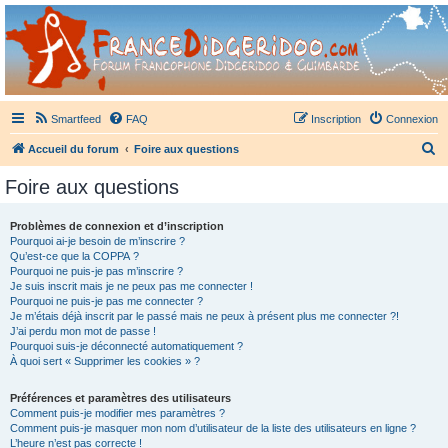
France Didgeridoo
Didgeridoo et Guimbarde sur France Didgeridoo - retrouvez la communauté.
Smartfeed
FAQ
Inscription
Connexion
R
Accueil du forum
Foire aux questions
e
Foire aux questions
c
h
Problèmes de connexion et d’inscription
Pourquoi ai-je besoin de m’inscrire ?
e
Qu’est-ce que la COPPA ?
r
Pourquoi ne puis-je pas m’inscrire ?
Je suis inscrit mais je ne peux pas me connecter !
c
Pourquoi ne puis-je pas me connecter ?
Je m’étais déjà inscrit par le passé mais ne peux à présent plus me connecter ?!
h
J’ai perdu mon mot de passe !
e
Pourquoi suis-je déconnecté automatiquement ?
À quoi sert « Supprimer les cookies » ?
r
Préférences et paramètres des utilisateurs
Comment puis-je modifier mes paramètres ?
Comment puis-je masquer mon nom d’utilisateur de la liste des utilisateurs en ligne ?
L’heure n’est pas correcte !