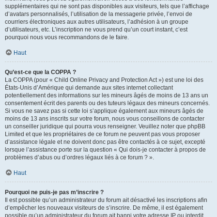
supplémentaires qui ne sont pas disponibles aux visiteurs, tels que l’affichage
d’avatars personnalisés, l’utilisation de la messagerie privée, l’envoi de
courriers électroniques aux autres utilisateurs, l’adhésion à un groupe
d’utilisateurs, etc. L’inscription ne vous prend qu’un court instant, c’est
pourquoi nous vous recommandons de le faire.
Haut
Qu’est-ce que la COPPA ?
La COPPA (pour « Child Online Privacy and Protection Act ») est une loi des
États-Unis d’Amérique qui demande aux sites internet collectant
potentiellement des informations sur les mineurs âgés de moins de 13 ans un
consentement écrit des parents ou des tuteurs légaux des mineurs concernés.
Si vous ne savez pas si cette loi s’applique également aux mineurs âgés de
moins de 13 ans inscrits sur votre forum, nous vous conseillons de contacter
un conseiller juridique qui pourra vous renseigner. Veuillez noter que phpBB
Limited et que les propriétaires de ce forum ne peuvent pas vous proposer
d’assistance légale et ne doivent donc pas être contactés à ce sujet, excepté
lorsque l’assistance porte sur la question « Qui dois-je contacter à propos de
problèmes d’abus ou d’ordres légaux liés à ce forum ? ».
Haut
Pourquoi ne puis-je pas m’inscrire ?
Il est possible qu’un administrateur du forum ait désactivé les inscriptions afin
d’empêcher les nouveaux visiteurs de s’inscrire. De même, il est également
possible qu’un administrateur du forum ait banni votre adresse IP ou interdit