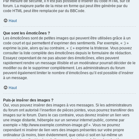
Par mesure de sécurité, il n’est pas possible d’insérer du code HTML sur ce
forum. La majeure partie de la mise en forme qui peut être générée par du
code HTML peut être remplacée par du BBCode.
Haut
Que sont les émoticônes ?
Les émoticônes sont de petites images qui peuvent être utilisées grâce à un
code court et qui permettent d’exprimer des sentiments. Par exemple, « :) »
exprime la joie, alors qu’au contraire, « :( » exprime la tristesse. Vous pouvez
consulter la liste complète des émoticônes depuis le formulaire de rédaction.
Essayez cependant de ne pas abuser des émoticônes, elles peuvent
rapidement rendre un message illisible et un modérateur pourrait décider de le
modifier ou de le supprimer complètement. Les administrateurs du forum
peuvent également limiter le nombre d’émoticônes qu’il est possible d’insérer
à un message.
Haut
Puis-je insérer des images ?
Oui, vous pouvez insérer des images à vos messages. Si les administrateurs
du forum ont autorisé l’insertion de pièces jointes, vous pourrez transférer des
images sur le forum. Dans le cas contraire, vous devrez insérer un lien vers
une image distante, hébergée sur un serveur internet public, comme par
exemple « http://www.exemple.com/mon-image.gif ». Vous ne pourrez
cependant ni insérer de lien vers des images présentes sur votre propre
ordinateur (à moins, bien évidemment, que celui-ci soit en lui-même un