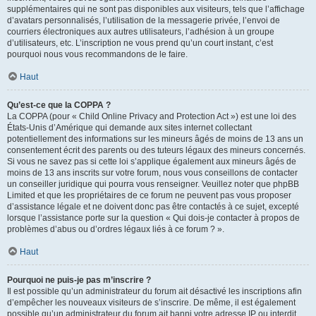
supplémentaires qui ne sont pas disponibles aux visiteurs, tels que l’affichage
d’avatars personnalisés, l’utilisation de la messagerie privée, l’envoi de
courriers électroniques aux autres utilisateurs, l’adhésion à un groupe
d’utilisateurs, etc. L’inscription ne vous prend qu’un court instant, c’est
pourquoi nous vous recommandons de le faire.
Haut
Qu’est-ce que la COPPA ?
La COPPA (pour « Child Online Privacy and Protection Act ») est une loi des
États-Unis d’Amérique qui demande aux sites internet collectant
potentiellement des informations sur les mineurs âgés de moins de 13 ans un
consentement écrit des parents ou des tuteurs légaux des mineurs concernés.
Si vous ne savez pas si cette loi s’applique également aux mineurs âgés de
moins de 13 ans inscrits sur votre forum, nous vous conseillons de contacter
un conseiller juridique qui pourra vous renseigner. Veuillez noter que phpBB
Limited et que les propriétaires de ce forum ne peuvent pas vous proposer
d’assistance légale et ne doivent donc pas être contactés à ce sujet, excepté
lorsque l’assistance porte sur la question « Qui dois-je contacter à propos de
problèmes d’abus ou d’ordres légaux liés à ce forum ? ».
Haut
Pourquoi ne puis-je pas m’inscrire ?
Il est possible qu’un administrateur du forum ait désactivé les inscriptions afin
d’empêcher les nouveaux visiteurs de s’inscrire. De même, il est également
possible qu’un administrateur du forum ait banni votre adresse IP ou interdit