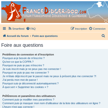
France Didgeridoo
Didgeridoo et Guimbarde sur France Didgeridoo - retrouvez la communauté.
Smartfeed
FAQ
Inscription
Connexion
R
Accueil du forum
Foire aux questions
e
Foire aux questions
c
h
Problèmes de connexion et d’inscription
Pourquoi ai-je besoin de m’inscrire ?
e
Qu’est-ce que la COPPA ?
r
Pourquoi ne puis-je pas m’inscrire ?
Je suis inscrit mais je ne peux pas me connecter !
c
Pourquoi ne puis-je pas me connecter ?
Je m’étais déjà inscrit par le passé mais ne peux à présent plus me connecter ?!
h
J’ai perdu mon mot de passe !
e
Pourquoi suis-je déconnecté automatiquement ?
À quoi sert « Supprimer les cookies » ?
r
Préférences et paramètres des utilisateurs
Comment puis-je modifier mes paramètres ?
Comment puis-je masquer mon nom d’utilisateur de la liste des utilisateurs en ligne ?
L’heure n’est pas correcte !