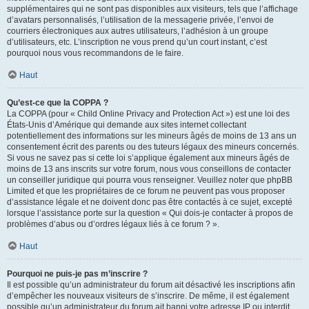
supplémentaires qui ne sont pas disponibles aux visiteurs, tels que l’affichage
d’avatars personnalisés, l’utilisation de la messagerie privée, l’envoi de
courriers électroniques aux autres utilisateurs, l’adhésion à un groupe
d’utilisateurs, etc. L’inscription ne vous prend qu’un court instant, c’est
pourquoi nous vous recommandons de le faire.
Haut
Qu’est-ce que la COPPA ?
La COPPA (pour « Child Online Privacy and Protection Act ») est une loi des
États-Unis d’Amérique qui demande aux sites internet collectant
potentiellement des informations sur les mineurs âgés de moins de 13 ans un
consentement écrit des parents ou des tuteurs légaux des mineurs concernés.
Si vous ne savez pas si cette loi s’applique également aux mineurs âgés de
moins de 13 ans inscrits sur votre forum, nous vous conseillons de contacter
un conseiller juridique qui pourra vous renseigner. Veuillez noter que phpBB
Limited et que les propriétaires de ce forum ne peuvent pas vous proposer
d’assistance légale et ne doivent donc pas être contactés à ce sujet, excepté
lorsque l’assistance porte sur la question « Qui dois-je contacter à propos de
problèmes d’abus ou d’ordres légaux liés à ce forum ? ».
Haut
Pourquoi ne puis-je pas m’inscrire ?
Il est possible qu’un administrateur du forum ait désactivé les inscriptions afin
d’empêcher les nouveaux visiteurs de s’inscrire. De même, il est également
possible qu’un administrateur du forum ait banni votre adresse IP ou interdit