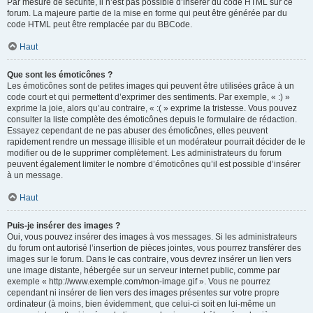
Par mesure de sécurité, il n’est pas possible d’insérer du code HTML sur ce
forum. La majeure partie de la mise en forme qui peut être générée par du
code HTML peut être remplacée par du BBCode.
Haut
Que sont les émoticônes ?
Les émoticônes sont de petites images qui peuvent être utilisées grâce à un
code court et qui permettent d’exprimer des sentiments. Par exemple, « :) »
exprime la joie, alors qu’au contraire, « :( » exprime la tristesse. Vous pouvez
consulter la liste complète des émoticônes depuis le formulaire de rédaction.
Essayez cependant de ne pas abuser des émoticônes, elles peuvent
rapidement rendre un message illisible et un modérateur pourrait décider de le
modifier ou de le supprimer complètement. Les administrateurs du forum
peuvent également limiter le nombre d’émoticônes qu’il est possible d’insérer
à un message.
Haut
Puis-je insérer des images ?
Oui, vous pouvez insérer des images à vos messages. Si les administrateurs
du forum ont autorisé l’insertion de pièces jointes, vous pourrez transférer des
images sur le forum. Dans le cas contraire, vous devrez insérer un lien vers
une image distante, hébergée sur un serveur internet public, comme par
exemple « http://www.exemple.com/mon-image.gif ». Vous ne pourrez
cependant ni insérer de lien vers des images présentes sur votre propre
ordinateur (à moins, bien évidemment, que celui-ci soit en lui-même un