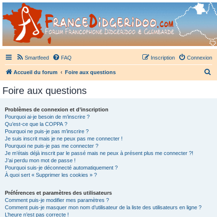
France Didgeridoo
Didgeridoo et Guimbarde sur France Didgeridoo - retrouvez la communauté.
Smartfeed
FAQ
Inscription
Connexion
R
Accueil du forum
Foire aux questions
e
Foire aux questions
c
h
Problèmes de connexion et d’inscription
Pourquoi ai-je besoin de m’inscrire ?
e
Qu’est-ce que la COPPA ?
r
Pourquoi ne puis-je pas m’inscrire ?
Je suis inscrit mais je ne peux pas me connecter !
c
Pourquoi ne puis-je pas me connecter ?
Je m’étais déjà inscrit par le passé mais ne peux à présent plus me connecter ?!
h
J’ai perdu mon mot de passe !
e
Pourquoi suis-je déconnecté automatiquement ?
À quoi sert « Supprimer les cookies » ?
r
Préférences et paramètres des utilisateurs
Comment puis-je modifier mes paramètres ?
Comment puis-je masquer mon nom d’utilisateur de la liste des utilisateurs en ligne ?
L’heure n’est pas correcte !