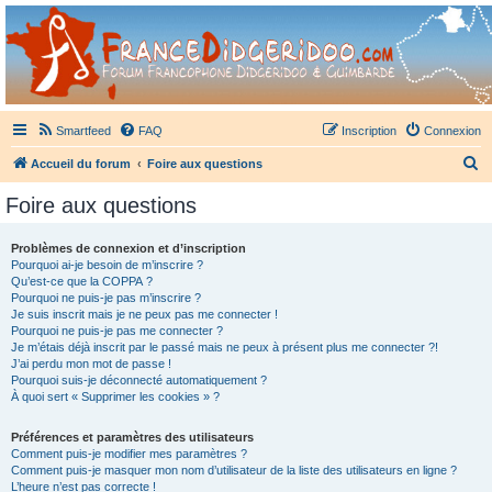
France Didgeridoo
Didgeridoo et Guimbarde sur France Didgeridoo - retrouvez la communauté.
Smartfeed
FAQ
Inscription
Connexion
R
Accueil du forum
Foire aux questions
e
Foire aux questions
c
h
Problèmes de connexion et d’inscription
Pourquoi ai-je besoin de m’inscrire ?
e
Qu’est-ce que la COPPA ?
r
Pourquoi ne puis-je pas m’inscrire ?
Je suis inscrit mais je ne peux pas me connecter !
c
Pourquoi ne puis-je pas me connecter ?
Je m’étais déjà inscrit par le passé mais ne peux à présent plus me connecter ?!
h
J’ai perdu mon mot de passe !
e
Pourquoi suis-je déconnecté automatiquement ?
À quoi sert « Supprimer les cookies » ?
r
Préférences et paramètres des utilisateurs
Comment puis-je modifier mes paramètres ?
Comment puis-je masquer mon nom d’utilisateur de la liste des utilisateurs en ligne ?
L’heure n’est pas correcte !