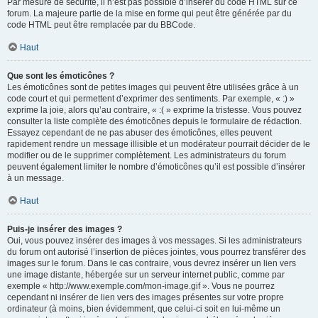
Par mesure de sécurité, il n’est pas possible d’insérer du code HTML sur ce
forum. La majeure partie de la mise en forme qui peut être générée par du
code HTML peut être remplacée par du BBCode.
Haut
Que sont les émoticônes ?
Les émoticônes sont de petites images qui peuvent être utilisées grâce à un
code court et qui permettent d’exprimer des sentiments. Par exemple, « :) »
exprime la joie, alors qu’au contraire, « :( » exprime la tristesse. Vous pouvez
consulter la liste complète des émoticônes depuis le formulaire de rédaction.
Essayez cependant de ne pas abuser des émoticônes, elles peuvent
rapidement rendre un message illisible et un modérateur pourrait décider de le
modifier ou de le supprimer complètement. Les administrateurs du forum
peuvent également limiter le nombre d’émoticônes qu’il est possible d’insérer
à un message.
Haut
Puis-je insérer des images ?
Oui, vous pouvez insérer des images à vos messages. Si les administrateurs
du forum ont autorisé l’insertion de pièces jointes, vous pourrez transférer des
images sur le forum. Dans le cas contraire, vous devrez insérer un lien vers
une image distante, hébergée sur un serveur internet public, comme par
exemple « http://www.exemple.com/mon-image.gif ». Vous ne pourrez
cependant ni insérer de lien vers des images présentes sur votre propre
ordinateur (à moins, bien évidemment, que celui-ci soit en lui-même un