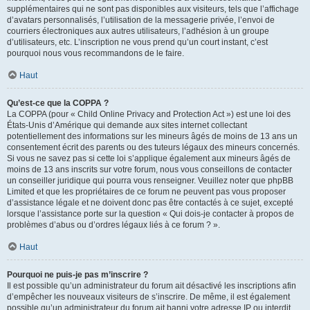
supplémentaires qui ne sont pas disponibles aux visiteurs, tels que l’affichage
d’avatars personnalisés, l’utilisation de la messagerie privée, l’envoi de
courriers électroniques aux autres utilisateurs, l’adhésion à un groupe
d’utilisateurs, etc. L’inscription ne vous prend qu’un court instant, c’est
pourquoi nous vous recommandons de le faire.
Haut
Qu’est-ce que la COPPA ?
La COPPA (pour « Child Online Privacy and Protection Act ») est une loi des
États-Unis d’Amérique qui demande aux sites internet collectant
potentiellement des informations sur les mineurs âgés de moins de 13 ans un
consentement écrit des parents ou des tuteurs légaux des mineurs concernés.
Si vous ne savez pas si cette loi s’applique également aux mineurs âgés de
moins de 13 ans inscrits sur votre forum, nous vous conseillons de contacter
un conseiller juridique qui pourra vous renseigner. Veuillez noter que phpBB
Limited et que les propriétaires de ce forum ne peuvent pas vous proposer
d’assistance légale et ne doivent donc pas être contactés à ce sujet, excepté
lorsque l’assistance porte sur la question « Qui dois-je contacter à propos de
problèmes d’abus ou d’ordres légaux liés à ce forum ? ».
Haut
Pourquoi ne puis-je pas m’inscrire ?
Il est possible qu’un administrateur du forum ait désactivé les inscriptions afin
d’empêcher les nouveaux visiteurs de s’inscrire. De même, il est également
possible qu’un administrateur du forum ait banni votre adresse IP ou interdit