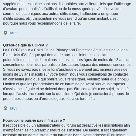
supplémentaires qui ne sont pas disponibles aux visiteurs, tels que l’affichage
d’avatars personnalisés, l’utilisation de la messagerie privée, l’envoi de
courriers électroniques aux autres utilisateurs, l’adhésion à un groupe
d’utilisateurs, etc. L’inscription ne vous prend qu’un court instant, c’est
pourquoi nous vous recommandons de le faire.
Haut
Qu’est-ce que la COPPA ?
La COPPA (pour « Child Online Privacy and Protection Act ») est une loi des
États-Unis d’Amérique qui demande aux sites internet collectant
potentiellement des informations sur les mineurs âgés de moins de 13 ans un
consentement écrit des parents ou des tuteurs légaux des mineurs concernés.
Si vous ne savez pas si cette loi s’applique également aux mineurs âgés de
moins de 13 ans inscrits sur votre forum, nous vous conseillons de contacter
un conseiller juridique qui pourra vous renseigner. Veuillez noter que phpBB
Limited et que les propriétaires de ce forum ne peuvent pas vous proposer
d’assistance légale et ne doivent donc pas être contactés à ce sujet, excepté
lorsque l’assistance porte sur la question « Qui dois-je contacter à propos de
problèmes d’abus ou d’ordres légaux liés à ce forum ? ».
Haut
Pourquoi ne puis-je pas m’inscrire ?
Il est possible qu’un administrateur du forum ait désactivé les inscriptions afin
d’empêcher les nouveaux visiteurs de s’inscrire. De même, il est également
possible qu’un administrateur du forum ait banni votre adresse IP ou interdit