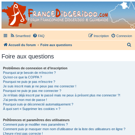
France Didgeridoo
Didgeridoo et Guimbarde sur France Didgeridoo - retrouvez la communauté.
Smartfeed
FAQ
Inscription
Connexion
R
Accueil du forum
Foire aux questions
e
Foire aux questions
c
h
Problèmes de connexion et d’inscription
Pourquoi ai-je besoin de m’inscrire ?
e
Qu’est-ce que la COPPA ?
r
Pourquoi ne puis-je pas m’inscrire ?
Je suis inscrit mais je ne peux pas me connecter !
c
Pourquoi ne puis-je pas me connecter ?
Je m’étais déjà inscrit par le passé mais ne peux à présent plus me connecter ?!
h
J’ai perdu mon mot de passe !
e
Pourquoi suis-je déconnecté automatiquement ?
À quoi sert « Supprimer les cookies » ?
r
Préférences et paramètres des utilisateurs
Comment puis-je modifier mes paramètres ?
Comment puis-je masquer mon nom d’utilisateur de la liste des utilisateurs en ligne ?
L’heure n’est pas correcte !