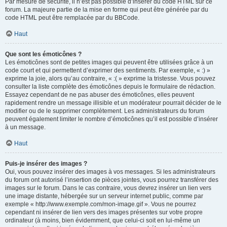
Par mesure de sécurité, il n’est pas possible d’insérer du code HTML sur ce
forum. La majeure partie de la mise en forme qui peut être générée par du
code HTML peut être remplacée par du BBCode.
Haut
Que sont les émoticônes ?
Les émoticônes sont de petites images qui peuvent être utilisées grâce à un
code court et qui permettent d’exprimer des sentiments. Par exemple, « :) »
exprime la joie, alors qu’au contraire, « :( » exprime la tristesse. Vous pouvez
consulter la liste complète des émoticônes depuis le formulaire de rédaction.
Essayez cependant de ne pas abuser des émoticônes, elles peuvent
rapidement rendre un message illisible et un modérateur pourrait décider de le
modifier ou de le supprimer complètement. Les administrateurs du forum
peuvent également limiter le nombre d’émoticônes qu’il est possible d’insérer
à un message.
Haut
Puis-je insérer des images ?
Oui, vous pouvez insérer des images à vos messages. Si les administrateurs
du forum ont autorisé l’insertion de pièces jointes, vous pourrez transférer des
images sur le forum. Dans le cas contraire, vous devrez insérer un lien vers
une image distante, hébergée sur un serveur internet public, comme par
exemple « http://www.exemple.com/mon-image.gif ». Vous ne pourrez
cependant ni insérer de lien vers des images présentes sur votre propre
ordinateur (à moins, bien évidemment, que celui-ci soit en lui-même un