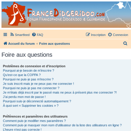
France Didgeridoo
Didgeridoo et Guimbarde sur France Didgeridoo - retrouvez la communauté.
Smartfeed
FAQ
Inscription
Connexion
R
Accueil du forum
Foire aux questions
e
Foire aux questions
c
h
Problèmes de connexion et d’inscription
Pourquoi ai-je besoin de m’inscrire ?
e
Qu’est-ce que la COPPA ?
r
Pourquoi ne puis-je pas m’inscrire ?
Je suis inscrit mais je ne peux pas me connecter !
c
Pourquoi ne puis-je pas me connecter ?
Je m’étais déjà inscrit par le passé mais ne peux à présent plus me connecter ?!
h
J’ai perdu mon mot de passe !
e
Pourquoi suis-je déconnecté automatiquement ?
À quoi sert « Supprimer les cookies » ?
r
Préférences et paramètres des utilisateurs
Comment puis-je modifier mes paramètres ?
Comment puis-je masquer mon nom d’utilisateur de la liste des utilisateurs en ligne ?
L’heure n’est pas correcte !