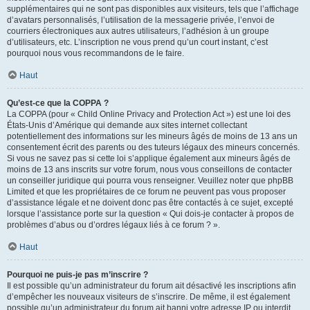
supplémentaires qui ne sont pas disponibles aux visiteurs, tels que l’affichage
d’avatars personnalisés, l’utilisation de la messagerie privée, l’envoi de
courriers électroniques aux autres utilisateurs, l’adhésion à un groupe
d’utilisateurs, etc. L’inscription ne vous prend qu’un court instant, c’est
pourquoi nous vous recommandons de le faire.
Haut
Qu’est-ce que la COPPA ?
La COPPA (pour « Child Online Privacy and Protection Act ») est une loi des
États-Unis d’Amérique qui demande aux sites internet collectant
potentiellement des informations sur les mineurs âgés de moins de 13 ans un
consentement écrit des parents ou des tuteurs légaux des mineurs concernés.
Si vous ne savez pas si cette loi s’applique également aux mineurs âgés de
moins de 13 ans inscrits sur votre forum, nous vous conseillons de contacter
un conseiller juridique qui pourra vous renseigner. Veuillez noter que phpBB
Limited et que les propriétaires de ce forum ne peuvent pas vous proposer
d’assistance légale et ne doivent donc pas être contactés à ce sujet, excepté
lorsque l’assistance porte sur la question « Qui dois-je contacter à propos de
problèmes d’abus ou d’ordres légaux liés à ce forum ? ».
Haut
Pourquoi ne puis-je pas m’inscrire ?
Il est possible qu’un administrateur du forum ait désactivé les inscriptions afin
d’empêcher les nouveaux visiteurs de s’inscrire. De même, il est également
possible qu’un administrateur du forum ait banni votre adresse IP ou interdit