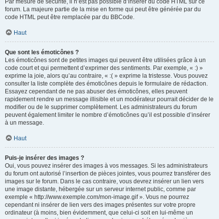
Par mesure de sécurité, il n’est pas possible d’insérer du code HTML sur ce
forum. La majeure partie de la mise en forme qui peut être générée par du
code HTML peut être remplacée par du BBCode.
Haut
Que sont les émoticônes ?
Les émoticônes sont de petites images qui peuvent être utilisées grâce à un
code court et qui permettent d’exprimer des sentiments. Par exemple, « :) »
exprime la joie, alors qu’au contraire, « :( » exprime la tristesse. Vous pouvez
consulter la liste complète des émoticônes depuis le formulaire de rédaction.
Essayez cependant de ne pas abuser des émoticônes, elles peuvent
rapidement rendre un message illisible et un modérateur pourrait décider de le
modifier ou de le supprimer complètement. Les administrateurs du forum
peuvent également limiter le nombre d’émoticônes qu’il est possible d’insérer
à un message.
Haut
Puis-je insérer des images ?
Oui, vous pouvez insérer des images à vos messages. Si les administrateurs
du forum ont autorisé l’insertion de pièces jointes, vous pourrez transférer des
images sur le forum. Dans le cas contraire, vous devrez insérer un lien vers
une image distante, hébergée sur un serveur internet public, comme par
exemple « http://www.exemple.com/mon-image.gif ». Vous ne pourrez
cependant ni insérer de lien vers des images présentes sur votre propre
ordinateur (à moins, bien évidemment, que celui-ci soit en lui-même un