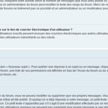
ur, indiquent votre activité selon le nombre de messages que vous avez publié ou id
eul un administrateur du forum peut modifier le texte des rangs du forum. Merci de 
de forums ne toléreront pas ce procédé et un administrateur ou un modérateur pou
ur le lien de courrier électronique d’un utilisateur ?
s utilisateurs inscrits peuvent envoyer des courriers électroniques aux autres utili
es utilisateurs malveillants ou des robots.
outon « Nouveau sujet ». Pour publier une réponse à un sujet ou un message, cliqu
 forum, une liste de vos permissions est affichée en bas de l’écran du forum ou du
ce forum, etc.
r du forum, vous ne pouvez modifier ou supprimer que vos propres messages. Vou
 initial ait été publié. Si quelqu’un a déjà répondu à votre message, un petit text
ion. Ce petit texte n’apparaîtra pas s’il s’agit d’une modification effectuée par un 
ue les utilisateurs normaux ne peuvent pas supprimer leur propre message si une ré