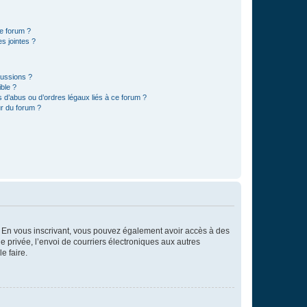
ce forum ?
s jointes ?
cussions ?
ible ?
 d’abus ou d’ordres légaux liés à ce forum ?
r du forum ?
ts. En vous inscrivant, vous pouvez également avoir accès à des
ie privée, l’envoi de courriers électroniques aux autres
e faire.