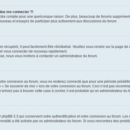
 plus me connecter ?!
votre compte pour une quelconque raison. De plus, beaucoup de forums suppriment pér
 nouveau et essayez de participer plus activement aux discussions du forum.
 récupéré, il peut facilement être réinitialisé. Veuillez vous rendre sur la page de
voir vous connecter de nouveau rapidement.
sse, nous vous invitons à contacter un administrateur du forum.
otre connexion au forum, vous ne resterez connecté que pour une période prédéfinie
se « Se souvenir de moi » lors de votre connexion au forum. Ceci n’est pas recomm
’arrivez pas à trouver cette case à cocher, il est probable qu’un administrateur du fo
 phpBB 3.3 qui conservent votre authentification et votre connexion au forum. Les 
tionnalité a été activée par un administrateur du forum. Si vous rencontrez des pro