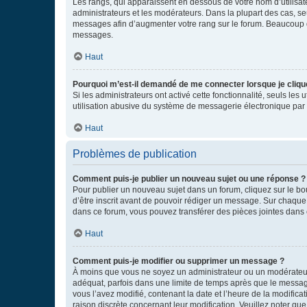
Les rangs, qui apparaissent en dessous de votre nom d’utilisate
administrateurs et les modérateurs. Dans la plupart des cas, s
messages afin d’augmenter votre rang sur le forum. Beaucoup 
messages.
Haut
Pourquoi m’est-il demandé de me connecter lorsque je clique s
Si les administrateurs ont activé cette fonctionnalité, seuls le
utilisation abusive du système de messagerie électronique par d
Haut
Problèmes de publication
Comment puis-je publier un nouveau sujet ou une réponse ?
Pour publier un nouveau sujet dans un forum, cliquez sur le b
d’être inscrit avant de pouvoir rédiger un message. Sur chaque
dans ce forum, vous pouvez transférer des pièces jointes dans 
Haut
Comment puis-je modifier ou supprimer un message ?
À moins que vous ne soyez un administrateur ou un modérateu
adéquat, parfois dans une limite de temps après que le message
vous l’avez modifié, contenant la date et l’heure de la modificat
raison discrète concernant leur modification. Veuillez noter q