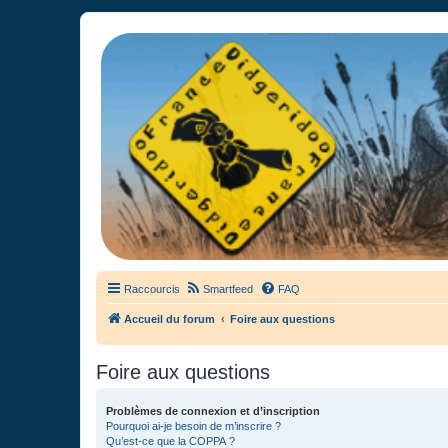
France Didgeridoo
Didgeridoo et Guimbarde sur France Didgeridoo - retrouvez la commun
Raccourcis
Smartfeed
FAQ
Accueil du forum
Foire aux questions
Foire aux questions
Problèmes de connexion et d’inscription
Pourquoi ai-je besoin de m’inscrire ?
Qu’est-ce que la COPPA ?