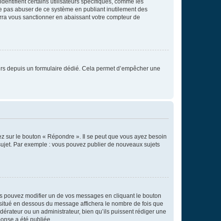
entifient certains utilisateurs spécifiques, comme les
ne pas abuser de ce système en publiant inutilement des
rra vous sanctionner en abaissant votre compteur de
sateurs depuis un formulaire dédié. Cela permet d’empêcher une
ez sur le bouton « Répondre ». Il se peut que vous ayez besoin
 sujet. Par exemple : vous pouvez publier de nouveaux sujets
s pouvez modifier un de vos messages en cliquant le bouton
e situé en dessous du message affichera le nombre de fois que
modérateur ou un administrateur, bien qu’ils puissent rédiger une
ponse a été publiée.