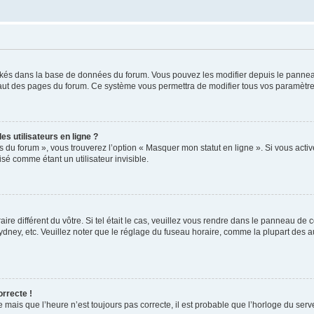
ockés dans la base de données du forum. Vous pouvez les modifier depuis le panneau 
haut des pages du forum. Ce système vous permettra de modifier tous vos paramètre
s utilisateurs en ligne ?
s du forum », vous trouverez l’option « Masquer mon statut en ligne ». Si vous activ
é comme étant un utilisateur invisible.
aire différent du vôtre. Si tel était le cas, veuillez vous rendre dans le panneau de co
ey, etc. Veuillez noter que le réglage du fuseau horaire, comme la plupart des autr
orrecte !
 mais que l’heure n’est toujours pas correcte, il est probable que l’horloge du serve