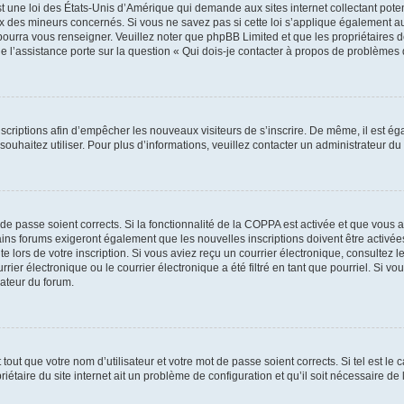
t une loi des États-Unis d’Amérique qui demande aux sites internet collectant pot
 des mineurs concernés. Si vous ne savez pas si cette loi s’applique également au
 pourra vous renseigner. Veuillez noter que phpBB Limited et que les propriétaires
ue l’assistance porte sur la question « Qui dois-je contacter à propos de problèmes 
inscriptions afin d’empêcher les nouveaux visiteurs de s’inscrire. De même, il est é
s souhaitez utiliser. Pour plus d’informations, veuillez contacter un administrateur du
t de passe soient corrects. Si la fonctionnalité de la COPPA est activée et que vous 
ains forums exigeront également que les nouvelles inscriptions doivent être activée
te lors de votre inscription. Si vous aviez reçu un courrier électronique, consultez l
r électronique ou le courrier électronique a été filtré en tant que pourriel. Si vo
rateur du forum.
out que votre nom d’utilisateur et votre mot de passe soient corrects. Si tel est le
iétaire du site internet ait un problème de configuration et qu’il soit nécessaire de l