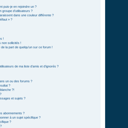
t puis-je en rejoindre un ?
 groupe d’utilisateurs ?
araissent dans une couleur différente ?
défaut » ?
s !
non sollicités !
e de la part de quelqu’un sur ce forum !
lisateurs de ma liste d’amis et d’ignorés ?
ans un ou des forums ?
sultat ?
blanche ?!
?
ssages et sujets ?
t les abonnements ?
onner à un sujet spécifique ?
ifique ?
 ?