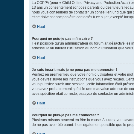
La COPPA (pour « Child Online Privacy and Protection Act ») es
13 ans un consentement écrit des parents ou des tuteurs légaux
nous vous conseillons de contacter un conseiller juridique qui
et ne doivent donc pas être contactés à ce sujet, excepté lorsq
Haut
Pourquoi ne puis-je pas m’inscrire ?
Il est possible qu’un administrateur du forum ait désactivé les 
adresse IP ou interdit l’utilisation du nom d’utilisateur que vou
Haut
Je suis inscrit mais je ne peux pas me connecter !
Vérifiez en premier lieu que votre nom d’utilisateur et votre mo
vous devrez suivre les instructions que vous avez reçues. Cert
vous puissiez ouvrir une session ; cette information était présen
vous avez probablement spécifié une mauvaise adresse de courrie
avez spécifiée était correcte, essayez de contacter un administ
Haut
Pourquoi ne puis-je pas me connecter ?
Plusieurs raisons peuvent en être la cause. Assurez-vous avant t
de ne pas avoir été banni. Il est également possible que le propr