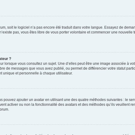
orum, soit le logiciel n’a pas encore été traduit dans votre langue. Essayez de deman
 n’existe pas, vous êtes libre de vous porter volontaire et commencer une nouvelle t
ateur ?
ur lorsque vous consultez un sujet. Une d’elles peut être une image associée à vo
mbre de messages que vous avez publié, ou permet de différencier votre statut parti
 unique et personnelle à chaque utilisateur.
ous pouvez ajouter un avatar en utilisant une des quatre méthodes suivantes : le serv
ent activer ou non la fonctionnalité des avatars et des méthodes qu’ils veuillent ren
forum.