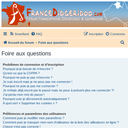
France Didgeridoo
Didgeridoo et Guimbarde sur France Didgeridoo - retrouvez la communauté.
Smartfeed
FAQ
Inscription
Connexion
R
Accueil du forum
Foire aux questions
e
Foire aux questions
c
h
Problèmes de connexion et d’inscription
Pourquoi ai-je besoin de m’inscrire ?
e
Qu’est-ce que la COPPA ?
r
Pourquoi ne puis-je pas m’inscrire ?
Je suis inscrit mais je ne peux pas me connecter !
c
Pourquoi ne puis-je pas me connecter ?
Je m’étais déjà inscrit par le passé mais ne peux à présent plus me connecter ?!
h
J’ai perdu mon mot de passe !
e
Pourquoi suis-je déconnecté automatiquement ?
À quoi sert « Supprimer les cookies » ?
r
Préférences et paramètres des utilisateurs
Comment puis-je modifier mes paramètres ?
Comment puis-je masquer mon nom d’utilisateur de la liste des utilisateurs en ligne ?
L’heure n’est pas correcte !