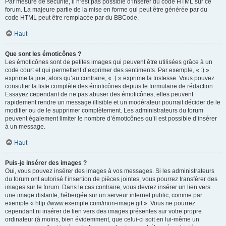
Par mesure de sécurité, il n’est pas possible d’insérer du code HTML sur ce
forum. La majeure partie de la mise en forme qui peut être générée par du
code HTML peut être remplacée par du BBCode.
Haut
Que sont les émoticônes ?
Les émoticônes sont de petites images qui peuvent être utilisées grâce à un
code court et qui permettent d’exprimer des sentiments. Par exemple, « :) »
exprime la joie, alors qu’au contraire, « :( » exprime la tristesse. Vous pouvez
consulter la liste complète des émoticônes depuis le formulaire de rédaction.
Essayez cependant de ne pas abuser des émoticônes, elles peuvent
rapidement rendre un message illisible et un modérateur pourrait décider de le
modifier ou de le supprimer complètement. Les administrateurs du forum
peuvent également limiter le nombre d’émoticônes qu’il est possible d’insérer
à un message.
Haut
Puis-je insérer des images ?
Oui, vous pouvez insérer des images à vos messages. Si les administrateurs
du forum ont autorisé l’insertion de pièces jointes, vous pourrez transférer des
images sur le forum. Dans le cas contraire, vous devrez insérer un lien vers
une image distante, hébergée sur un serveur internet public, comme par
exemple « http://www.exemple.com/mon-image.gif ». Vous ne pourrez
cependant ni insérer de lien vers des images présentes sur votre propre
ordinateur (à moins, bien évidemment, que celui-ci soit en lui-même un