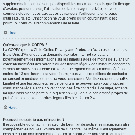
supplémentaires qui ne sont pas disponibles aux visiteurs, tels que l’affichage
d’avatars personnalisés, l’utilisation de la messagerie privée, l’envoi de
courriers électroniques aux autres utilisateurs, l’adhésion à un groupe
d’utilisateurs, etc. L’inscription ne vous prend qu’un court instant, c’est
pourquoi nous vous recommandons de le faire.
Haut
Qu’est-ce que la COPPA ?
La COPPA (pour « Child Online Privacy and Protection Act ») est une loi des
États-Unis d’Amérique qui demande aux sites internet collectant
potentiellement des informations sur les mineurs âgés de moins de 13 ans un
consentement écrit des parents ou des tuteurs légaux des mineurs concernés.
Si vous ne savez pas si cette loi s’applique également aux mineurs âgés de
moins de 13 ans inscrits sur votre forum, nous vous conseillons de contacter
un conseiller juridique qui pourra vous renseigner. Veuillez noter que phpBB
Limited et que les propriétaires de ce forum ne peuvent pas vous proposer
d’assistance légale et ne doivent donc pas être contactés à ce sujet, excepté
lorsque l’assistance porte sur la question « Qui dois-je contacter à propos de
problèmes d’abus ou d’ordres légaux liés à ce forum ? ».
Haut
Pourquoi ne puis-je pas m’inscrire ?
Il est possible qu’un administrateur du forum ait désactivé les inscriptions afin
d’empêcher les nouveaux visiteurs de s’inscrire. De même, il est également
possible qu’un administrateur du forum ait banni votre adresse IP ou interdit