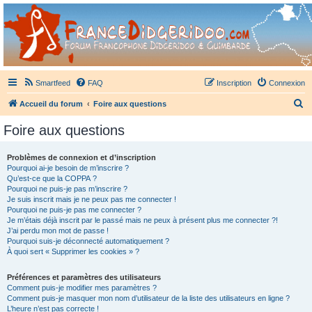
France Didgeridoo
Didgeridoo et Guimbarde sur France Didgeridoo - retrouvez la communauté.
Smartfeed
FAQ
Inscription
Connexion
R
Accueil du forum
Foire aux questions
e
Foire aux questions
c
h
Problèmes de connexion et d’inscription
Pourquoi ai-je besoin de m’inscrire ?
e
Qu’est-ce que la COPPA ?
r
Pourquoi ne puis-je pas m’inscrire ?
Je suis inscrit mais je ne peux pas me connecter !
c
Pourquoi ne puis-je pas me connecter ?
Je m’étais déjà inscrit par le passé mais ne peux à présent plus me connecter ?!
h
J’ai perdu mon mot de passe !
e
Pourquoi suis-je déconnecté automatiquement ?
À quoi sert « Supprimer les cookies » ?
r
Préférences et paramètres des utilisateurs
Comment puis-je modifier mes paramètres ?
Comment puis-je masquer mon nom d’utilisateur de la liste des utilisateurs en ligne ?
L’heure n’est pas correcte !