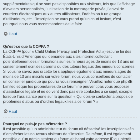
supplémentaires qui ne sont pas disponibles aux visiteurs, tels que l’affichage
d’avatars personnalisés, l’utilisation de la messagerie privée, l’envoi de
courriers électroniques aux autres utilisateurs, l’adhésion à un groupe
d’utilisateurs, etc. L’inscription ne vous prend qu’un court instant, c’est
pourquoi nous vous recommandons de le faire.
Haut
Qu’est-ce que la COPPA ?
La COPPA (pour « Child Online Privacy and Protection Act ») est une loi des
États-Unis d’Amérique qui demande aux sites internet collectant
potentiellement des informations sur les mineurs âgés de moins de 13 ans un
consentement écrit des parents ou des tuteurs légaux des mineurs concernés.
Si vous ne savez pas si cette loi s’applique également aux mineurs âgés de
moins de 13 ans inscrits sur votre forum, nous vous conseillons de contacter
un conseiller juridique qui pourra vous renseigner. Veuillez noter que phpBB
Limited et que les propriétaires de ce forum ne peuvent pas vous proposer
d’assistance légale et ne doivent donc pas être contactés à ce sujet, excepté
lorsque l’assistance porte sur la question « Qui dois-je contacter à propos de
problèmes d’abus ou d’ordres légaux liés à ce forum ? ».
Haut
Pourquoi ne puis-je pas m’inscrire ?
Il est possible qu’un administrateur du forum ait désactivé les inscriptions afin
d’empêcher les nouveaux visiteurs de s’inscrire. De même, il est également
possible qu’un administrateur du forum ait banni votre adresse IP ou interdit