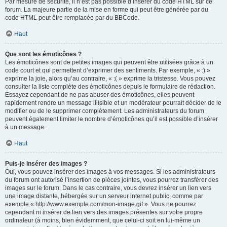
Par mesure de sécurité, il n’est pas possible d’insérer du code HTML sur ce
forum. La majeure partie de la mise en forme qui peut être générée par du
code HTML peut être remplacée par du BBCode.
Haut
Que sont les émoticônes ?
Les émoticônes sont de petites images qui peuvent être utilisées grâce à un
code court et qui permettent d’exprimer des sentiments. Par exemple, « :) »
exprime la joie, alors qu’au contraire, « :( » exprime la tristesse. Vous pouvez
consulter la liste complète des émoticônes depuis le formulaire de rédaction.
Essayez cependant de ne pas abuser des émoticônes, elles peuvent
rapidement rendre un message illisible et un modérateur pourrait décider de le
modifier ou de le supprimer complètement. Les administrateurs du forum
peuvent également limiter le nombre d’émoticônes qu’il est possible d’insérer
à un message.
Haut
Puis-je insérer des images ?
Oui, vous pouvez insérer des images à vos messages. Si les administrateurs
du forum ont autorisé l’insertion de pièces jointes, vous pourrez transférer des
images sur le forum. Dans le cas contraire, vous devrez insérer un lien vers
une image distante, hébergée sur un serveur internet public, comme par
exemple « http://www.exemple.com/mon-image.gif ». Vous ne pourrez
cependant ni insérer de lien vers des images présentes sur votre propre
ordinateur (à moins, bien évidemment, que celui-ci soit en lui-même un