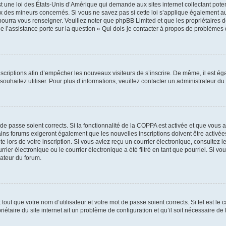
t une loi des États-Unis d’Amérique qui demande aux sites internet collectant pot
 des mineurs concernés. Si vous ne savez pas si cette loi s’applique également au
 pourra vous renseigner. Veuillez noter que phpBB Limited et que les propriétaires
ue l’assistance porte sur la question « Qui dois-je contacter à propos de problèmes 
inscriptions afin d’empêcher les nouveaux visiteurs de s’inscrire. De même, il est é
s souhaitez utiliser. Pour plus d’informations, veuillez contacter un administrateur du
t de passe soient corrects. Si la fonctionnalité de la COPPA est activée et que vous 
ains forums exigeront également que les nouvelles inscriptions doivent être activée
te lors de votre inscription. Si vous aviez reçu un courrier électronique, consultez l
r électronique ou le courrier électronique a été filtré en tant que pourriel. Si vo
rateur du forum.
out que votre nom d’utilisateur et votre mot de passe soient corrects. Si tel est le
iétaire du site internet ait un problème de configuration et qu’il soit nécessaire de l