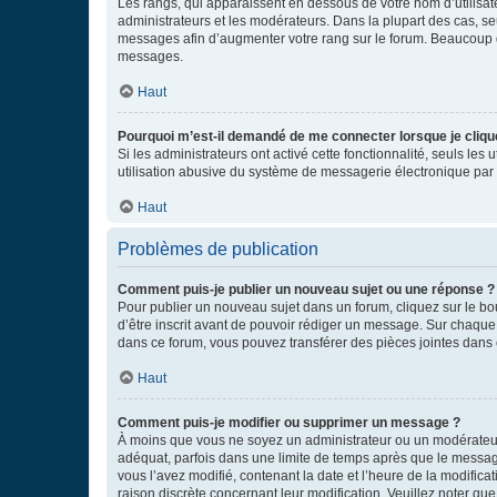
Les rangs, qui apparaissent en dessous de votre nom d’utilisate
administrateurs et les modérateurs. Dans la plupart des cas, s
messages afin d’augmenter votre rang sur le forum. Beaucoup 
messages.
Haut
Pourquoi m’est-il demandé de me connecter lorsque je clique s
Si les administrateurs ont activé cette fonctionnalité, seuls le
utilisation abusive du système de messagerie électronique par d
Haut
Problèmes de publication
Comment puis-je publier un nouveau sujet ou une réponse ?
Pour publier un nouveau sujet dans un forum, cliquez sur le b
d’être inscrit avant de pouvoir rédiger un message. Sur chaque
dans ce forum, vous pouvez transférer des pièces jointes dans 
Haut
Comment puis-je modifier ou supprimer un message ?
À moins que vous ne soyez un administrateur ou un modérateu
adéquat, parfois dans une limite de temps après que le message
vous l’avez modifié, contenant la date et l’heure de la modificat
raison discrète concernant leur modification. Veuillez noter q