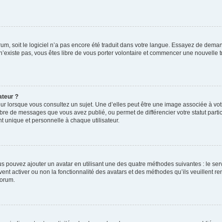
orum, soit le logiciel n’a pas encore été traduit dans votre langue. Essayez de deman
 n’existe pas, vous êtes libre de vous porter volontaire et commencer une nouvelle t
ateur ?
ur lorsque vous consultez un sujet. Une d’elles peut être une image associée à vo
mbre de messages que vous avez publié, ou permet de différencier votre statut parti
 unique et personnelle à chaque utilisateur.
ous pouvez ajouter un avatar en utilisant une des quatre méthodes suivantes : le serv
ent activer ou non la fonctionnalité des avatars et des méthodes qu’ils veuillent ren
forum.