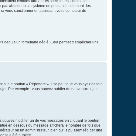
entifient certains utilisateurs spécifiques, comme les
ne pas abuser de ce système en publiant inutilement des
rra vous sanctionner en abaissant votre compteur de
sateurs depuis un formulaire dédié. Cela permet d’empêcher une
ez sur le bouton « Répondre ». Il se peut que vous ayez besoin
 sujet. Par exemple : vous pouvez publier de nouveaux sujets
s pouvez modifier un de vos messages en cliquant le bouton
e situé en dessous du message affichera le nombre de fois que
modérateur ou un administrateur, bien qu’ils puissent rédiger une
ponse a été publiée.