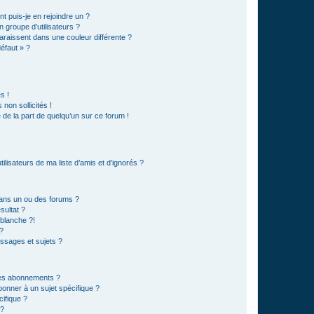
t puis-je en rejoindre un ?
 groupe d’utilisateurs ?
araissent dans une couleur différente ?
défaut » ?
s !
non sollicités !
e de la part de quelqu’un sur ce forum !
lisateurs de ma liste d’amis et d’ignorés ?
ans un ou des forums ?
sultat ?
blanche ?!
?
ssages et sujets ?
t les abonnements ?
onner à un sujet spécifique ?
ifique ?
 ?