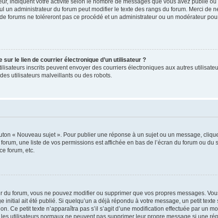
ur, indiquent votre activité selon le nombre de messages que vous avez publié ou id
eul un administrateur du forum peut modifier le texte des rangs du forum. Merci de 
de forums ne toléreront pas ce procédé et un administrateur ou un modérateur pou
ur le lien de courrier électronique d’un utilisateur ?
s utilisateurs inscrits peuvent envoyer des courriers électroniques aux autres utili
es utilisateurs malveillants ou des robots.
outon « Nouveau sujet ». Pour publier une réponse à un sujet ou un message, cliqu
 forum, une liste de vos permissions est affichée en bas de l’écran du forum ou du
ce forum, etc.
r du forum, vous ne pouvez modifier ou supprimer que vos propres messages. Vou
 initial ait été publié. Si quelqu’un a déjà répondu à votre message, un petit text
ion. Ce petit texte n’apparaîtra pas s’il s’agit d’une modification effectuée par un 
ue les utilisateurs normaux ne peuvent pas supprimer leur propre message si une ré