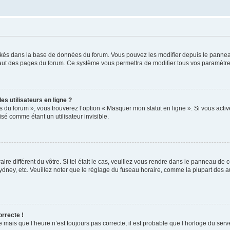
ockés dans la base de données du forum. Vous pouvez les modifier depuis le panneau 
haut des pages du forum. Ce système vous permettra de modifier tous vos paramètre
s utilisateurs en ligne ?
s du forum », vous trouverez l’option « Masquer mon statut en ligne ». Si vous activ
é comme étant un utilisateur invisible.
aire différent du vôtre. Si tel était le cas, veuillez vous rendre dans le panneau de co
ey, etc. Veuillez noter que le réglage du fuseau horaire, comme la plupart des autr
orrecte !
 mais que l’heure n’est toujours pas correcte, il est probable que l’horloge du serve