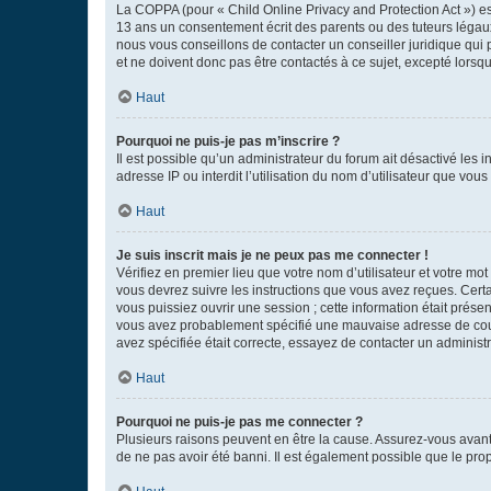
La COPPA (pour « Child Online Privacy and Protection Act ») es
13 ans un consentement écrit des parents ou des tuteurs légaux
nous vous conseillons de contacter un conseiller juridique qui
et ne doivent donc pas être contactés à ce sujet, excepté lorsq
Haut
Pourquoi ne puis-je pas m’inscrire ?
Il est possible qu’un administrateur du forum ait désactivé les 
adresse IP ou interdit l’utilisation du nom d’utilisateur que vou
Haut
Je suis inscrit mais je ne peux pas me connecter !
Vérifiez en premier lieu que votre nom d’utilisateur et votre mo
vous devrez suivre les instructions que vous avez reçues. Cert
vous puissiez ouvrir une session ; cette information était présen
vous avez probablement spécifié une mauvaise adresse de courrie
avez spécifiée était correcte, essayez de contacter un administ
Haut
Pourquoi ne puis-je pas me connecter ?
Plusieurs raisons peuvent en être la cause. Assurez-vous avant t
de ne pas avoir été banni. Il est également possible que le propr