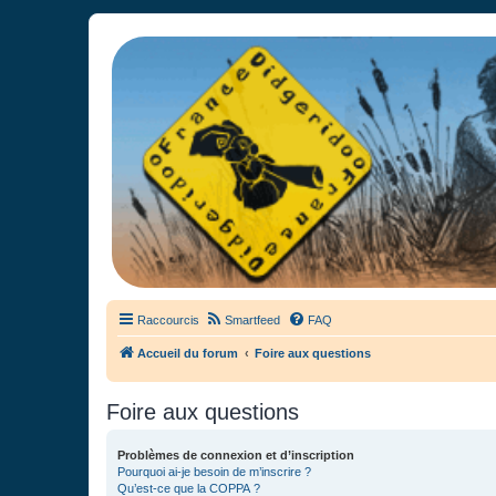
France Didgeridoo
Didgeridoo et Guimbarde sur France Didgeridoo - retrouvez la commun
Raccourcis
Smartfeed
FAQ
Accueil du forum
Foire aux questions
Foire aux questions
Problèmes de connexion et d’inscription
Pourquoi ai-je besoin de m’inscrire ?
Qu’est-ce que la COPPA ?