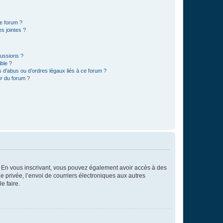
ce forum ?
s jointes ?
cussions ?
ible ?
 d’abus ou d’ordres légaux liés à ce forum ?
r du forum ?
ts. En vous inscrivant, vous pouvez également avoir accès à des
ie privée, l’envoi de courriers électroniques aux autres
e faire.