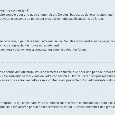
 plus me connecter ?!
votre compte pour une quelconque raison. De plus, beaucoup de forums suppriment pér
 nouveau et essayez de participer plus activement aux discussions du forum.
 récupéré, il peut facilement être réinitialisé. Veuillez vous rendre sur la page de
voir vous connecter de nouveau rapidement.
sse, nous vous invitons à contacter un administrateur du forum.
otre connexion au forum, vous ne resterez connecté que pour une période prédéfinie
se « Se souvenir de moi » lors de votre connexion au forum. Ceci n’est pas recomm
’arrivez pas à trouver cette case à cocher, il est probable qu’un administrateur du fo
 phpBB 3.3 qui conservent votre authentification et votre connexion au forum. Les 
tionnalité a été activée par un administrateur du forum. Si vous rencontrez des pro