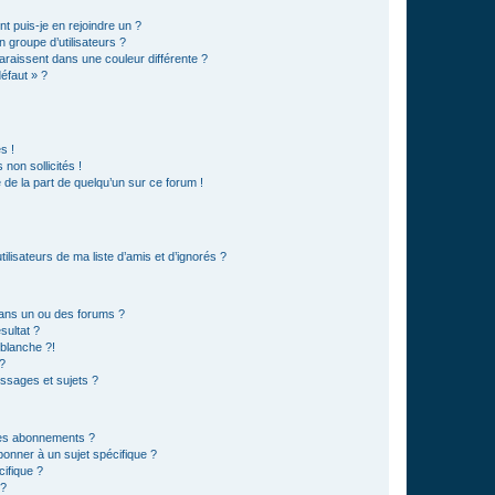
t puis-je en rejoindre un ?
 groupe d’utilisateurs ?
araissent dans une couleur différente ?
défaut » ?
s !
non sollicités !
e de la part de quelqu’un sur ce forum !
lisateurs de ma liste d’amis et d’ignorés ?
ans un ou des forums ?
sultat ?
blanche ?!
?
ssages et sujets ?
t les abonnements ?
onner à un sujet spécifique ?
ifique ?
 ?