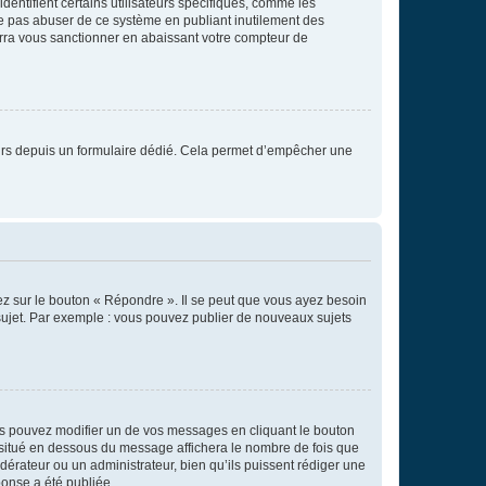
entifient certains utilisateurs spécifiques, comme les
ne pas abuser de ce système en publiant inutilement des
rra vous sanctionner en abaissant votre compteur de
sateurs depuis un formulaire dédié. Cela permet d’empêcher une
ez sur le bouton « Répondre ». Il se peut que vous ayez besoin
 sujet. Par exemple : vous pouvez publier de nouveaux sujets
s pouvez modifier un de vos messages en cliquant le bouton
e situé en dessous du message affichera le nombre de fois que
modérateur ou un administrateur, bien qu’ils puissent rédiger une
ponse a été publiée.