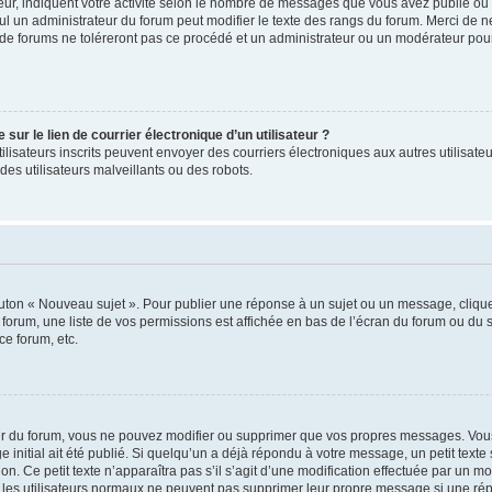
ur, indiquent votre activité selon le nombre de messages que vous avez publié ou id
eul un administrateur du forum peut modifier le texte des rangs du forum. Merci de 
de forums ne toléreront pas ce procédé et un administrateur ou un modérateur pou
ur le lien de courrier électronique d’un utilisateur ?
s utilisateurs inscrits peuvent envoyer des courriers électroniques aux autres utili
es utilisateurs malveillants ou des robots.
outon « Nouveau sujet ». Pour publier une réponse à un sujet ou un message, cliqu
 forum, une liste de vos permissions est affichée en bas de l’écran du forum ou du
ce forum, etc.
r du forum, vous ne pouvez modifier ou supprimer que vos propres messages. Vou
 initial ait été publié. Si quelqu’un a déjà répondu à votre message, un petit text
ion. Ce petit texte n’apparaîtra pas s’il s’agit d’une modification effectuée par un 
ue les utilisateurs normaux ne peuvent pas supprimer leur propre message si une ré