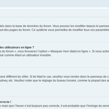
ockés dans la base de données du forum. Vous pouvez les modifier depuis le panneau 
haut des pages du forum. Ce système vous permettra de modifier tous vos paramètre
s utilisateurs en ligne ?
s du forum », vous trouverez l’option « Masquer mon statut en ligne ». Si vous activ
é comme étant un utilisateur invisible.
aire différent du vôtre. Si tel était le cas, veuillez vous rendre dans le panneau de co
ey, etc. Veuillez noter que le réglage du fuseau horaire, comme la plupart des autr
orrecte !
 mais que l’heure n’est toujours pas correcte, il est probable que l’horloge du serve