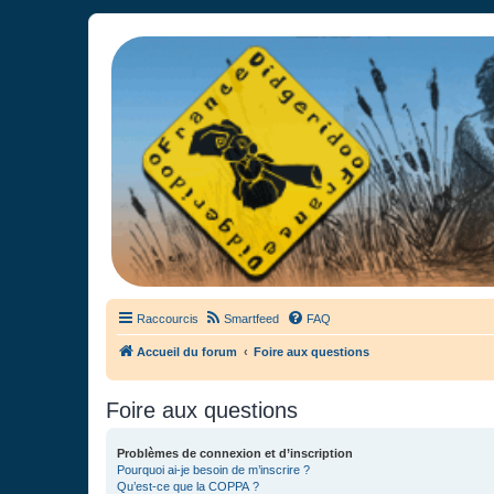
France Didgeridoo
Didgeridoo et Guimbarde sur France Didgeridoo - retrouvez la commun
Raccourcis
Smartfeed
FAQ
Accueil du forum
Foire aux questions
Foire aux questions
Problèmes de connexion et d’inscription
Pourquoi ai-je besoin de m’inscrire ?
Qu’est-ce que la COPPA ?