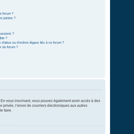
ce forum ?
s jointes ?
cussions ?
ible ?
 d’abus ou d’ordres légaux liés à ce forum ?
r du forum ?
ts. En vous inscrivant, vous pouvez également avoir accès à des
ie privée, l’envoi de courriers électroniques aux autres
e faire.