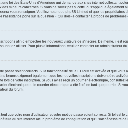
t une loi des États-Unis d’Amérique qui demande aux sites internet collectant pot
 des mineurs concernés. Si vous ne savez pas si cette loi s’applique également au
 pourra vous renseigner. Veuillez noter que phpBB Limited et que les propriétaires
ue l’assistance porte sur la question « Qui dois-je contacter à propos de problèmes 
inscriptions afin d’empêcher les nouveaux visiteurs de s’inscrire. De même, il est é
s souhaitez utiliser. Pour plus d’informations, veuillez contacter un administrateur du
t de passe soient corrects. Si la fonctionnalité de la COPPA est activée et que vous 
ains forums exigeront également que les nouvelles inscriptions doivent être activée
te lors de votre inscription. Si vous aviez reçu un courrier électronique, consultez l
r électronique ou le courrier électronique a été filtré en tant que pourriel. Si vo
rateur du forum.
out que votre nom d’utilisateur et votre mot de passe soient corrects. Si tel est le
iétaire du site internet ait un problème de configuration et qu’il soit nécessaire de l