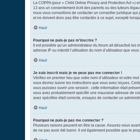
La COPPA (pour « Child Online Privacy and Protection Act ») es
13 ans un consentement écrit des parents ou des tuteurs légaux
nous vous conseillons de contacter un conseiller juridique qui
et ne doivent donc pas être contactés à ce sujet, excepté lorsq
Haut
Pourquoi ne puis-je pas m’inscrire ?
Il est possible qu’un administrateur du forum ait désactivé les 
adresse IP ou interdit l’utilisation du nom d’utilisateur que vou
Haut
Je suis inscrit mais je ne peux pas me connecter !
Vérifiez en premier lieu que votre nom d’utilisateur et votre mo
vous devrez suivre les instructions que vous avez reçues. Cert
vous puissiez ouvrir une session ; cette information était présen
vous avez probablement spécifié une mauvaise adresse de courrie
avez spécifiée était correcte, essayez de contacter un administ
Haut
Pourquoi ne puis-je pas me connecter ?
Plusieurs raisons peuvent en être la cause. Assurez-vous avant t
de ne pas avoir été banni. Il est également possible que le propr