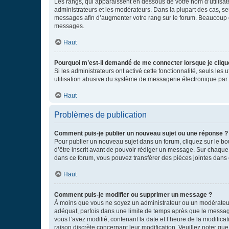
Les rangs, qui apparaissent en dessous de votre nom d’utilisate
administrateurs et les modérateurs. Dans la plupart des cas, s
messages afin d’augmenter votre rang sur le forum. Beaucoup 
messages.
Haut
Pourquoi m’est-il demandé de me connecter lorsque je clique s
Si les administrateurs ont activé cette fonctionnalité, seuls le
utilisation abusive du système de messagerie électronique par d
Haut
Problèmes de publication
Comment puis-je publier un nouveau sujet ou une réponse ?
Pour publier un nouveau sujet dans un forum, cliquez sur le b
d’être inscrit avant de pouvoir rédiger un message. Sur chaque
dans ce forum, vous pouvez transférer des pièces jointes dans 
Haut
Comment puis-je modifier ou supprimer un message ?
À moins que vous ne soyez un administrateur ou un modérateu
adéquat, parfois dans une limite de temps après que le message
vous l’avez modifié, contenant la date et l’heure de la modificat
raison discrète concernant leur modification. Veuillez noter q