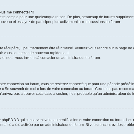
 plus me connecter ?!
votre compte pour une quelconque raison. De plus, beaucoup de forums suppriment pér
 nouveau et essayez de participer plus activement aux discussions du forum.
 récupéré, il peut facilement être réinitialisé. Veuillez vous rendre sur la page de
voir vous connecter de nouveau rapidement.
sse, nous vous invitons à contacter un administrateur du forum.
otre connexion au forum, vous ne resterez connecté que pour une période prédéfinie
se « Se souvenir de moi » lors de votre connexion au forum. Ceci n’est pas recomm
’arrivez pas à trouver cette case à cocher, il est probable qu’un administrateur du fo
 phpBB 3.3 qui conservent votre authentification et votre connexion au forum. Les 
tionnalité a été activée par un administrateur du forum. Si vous rencontrez des pro