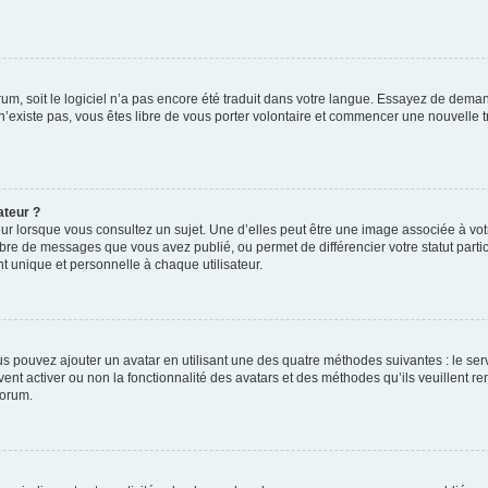
orum, soit le logiciel n’a pas encore été traduit dans votre langue. Essayez de deman
 n’existe pas, vous êtes libre de vous porter volontaire et commencer une nouvelle t
ateur ?
ur lorsque vous consultez un sujet. Une d’elles peut être une image associée à vo
mbre de messages que vous avez publié, ou permet de différencier votre statut parti
 unique et personnelle à chaque utilisateur.
ous pouvez ajouter un avatar en utilisant une des quatre méthodes suivantes : le serv
ent activer ou non la fonctionnalité des avatars et des méthodes qu’ils veuillent ren
forum.