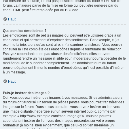
Par mesure de sécurité, il n’est pas possible d’insérer du code HTML sur ce
forum. La majeure partie de la mise en forme qui peut être générée par du
code HTML peut être remplacée par du BBCode.
Haut
Que sont les émoticônes ?
Les émoticônes sont de petites images qui peuvent être utilisées grâce à un
code court et qui permettent d’exprimer des sentiments. Par exemple, « :) »
exprime la joie, alors qu’au contraire, « :( » exprime la tristesse. Vous pouvez
consulter la liste complète des émoticônes depuis le formulaire de rédaction.
Essayez cependant de ne pas abuser des émoticônes, elles peuvent
rapidement rendre un message illisible et un modérateur pourrait décider de le
modifier ou de le supprimer complètement. Les administrateurs du forum
peuvent également limiter le nombre d’émoticônes qu’il est possible d’insérer
à un message.
Haut
Puis-je insérer des images ?
Oui, vous pouvez insérer des images à vos messages. Si les administrateurs
du forum ont autorisé l’insertion de pièces jointes, vous pourrez transférer des
images sur le forum. Dans le cas contraire, vous devrez insérer un lien vers
une image distante, hébergée sur un serveur internet public, comme par
exemple « http://www.exemple.com/mon-image.gif ». Vous ne pourrez
cependant ni insérer de lien vers des images présentes sur votre propre
ordinateur (à moins, bien évidemment, que celui-ci soit en lui-même un