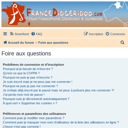
France Didgeridoo
Didgeridoo et Guimbarde sur France Didgeridoo - retrouvez la communauté.
Smartfeed
FAQ
Inscription
Connexion
R
Accueil du forum
Foire aux questions
e
Foire aux questions
c
h
Problèmes de connexion et d’inscription
Pourquoi ai-je besoin de m’inscrire ?
e
Qu’est-ce que la COPPA ?
r
Pourquoi ne puis-je pas m’inscrire ?
Je suis inscrit mais je ne peux pas me connecter !
c
Pourquoi ne puis-je pas me connecter ?
Je m’étais déjà inscrit par le passé mais ne peux à présent plus me connecter ?!
h
J’ai perdu mon mot de passe !
e
Pourquoi suis-je déconnecté automatiquement ?
À quoi sert « Supprimer les cookies » ?
r
Préférences et paramètres des utilisateurs
Comment puis-je modifier mes paramètres ?
Comment puis-je masquer mon nom d’utilisateur de la liste des utilisateurs en ligne ?
L’heure n’est pas correcte !