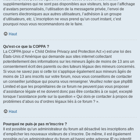
supplémentaires qui ne sont pas disponibles aux visiteurs, tels que l’affichage
d’avatars personnalisés, l’utilisation de la messagerie privée, l’envoi de
courriers électroniques aux autres utilisateurs, l’adhésion à un groupe
d’utilisateurs, etc. L’inscription ne vous prend qu’un court instant, c’est
pourquoi nous vous recommandons de le faire.
Haut
Qu’est-ce que la COPPA ?
La COPPA (pour « Child Online Privacy and Protection Act ») est une loi des
États-Unis d’Amérique qui demande aux sites internet collectant
potentiellement des informations sur les mineurs âgés de moins de 13 ans un
consentement écrit des parents ou des tuteurs légaux des mineurs concernés.
Si vous ne savez pas si cette loi s’applique également aux mineurs âgés de
moins de 13 ans inscrits sur votre forum, nous vous conseillons de contacter
un conseiller juridique qui pourra vous renseigner. Veuillez noter que phpBB
Limited et que les propriétaires de ce forum ne peuvent pas vous proposer
d’assistance légale et ne doivent donc pas être contactés à ce sujet, excepté
lorsque l’assistance porte sur la question « Qui dois-je contacter à propos de
problèmes d’abus ou d’ordres légaux liés à ce forum ? ».
Haut
Pourquoi ne puis-je pas m’inscrire ?
Il est possible qu’un administrateur du forum ait désactivé les inscriptions afin
d’empêcher les nouveaux visiteurs de s’inscrire. De même, il est également
possible qu’un administrateur du forum ait banni votre adresse IP ou interdit