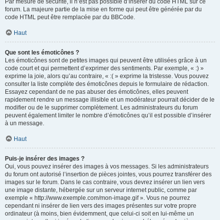
Par mesure de sécurité, il n’est pas possible d’insérer du code HTML sur ce
forum. La majeure partie de la mise en forme qui peut être générée par du
code HTML peut être remplacée par du BBCode.
Haut
Que sont les émoticônes ?
Les émoticônes sont de petites images qui peuvent être utilisées grâce à un
code court et qui permettent d’exprimer des sentiments. Par exemple, « :) »
exprime la joie, alors qu’au contraire, « :( » exprime la tristesse. Vous pouvez
consulter la liste complète des émoticônes depuis le formulaire de rédaction.
Essayez cependant de ne pas abuser des émoticônes, elles peuvent
rapidement rendre un message illisible et un modérateur pourrait décider de le
modifier ou de le supprimer complètement. Les administrateurs du forum
peuvent également limiter le nombre d’émoticônes qu’il est possible d’insérer
à un message.
Haut
Puis-je insérer des images ?
Oui, vous pouvez insérer des images à vos messages. Si les administrateurs
du forum ont autorisé l’insertion de pièces jointes, vous pourrez transférer des
images sur le forum. Dans le cas contraire, vous devrez insérer un lien vers
une image distante, hébergée sur un serveur internet public, comme par
exemple « http://www.exemple.com/mon-image.gif ». Vous ne pourrez
cependant ni insérer de lien vers des images présentes sur votre propre
ordinateur (à moins, bien évidemment, que celui-ci soit en lui-même un