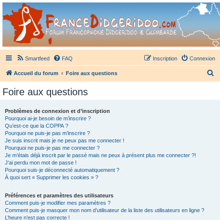
France Didgeridoo
Didgeridoo et Guimbarde sur France Didgeridoo - retrouvez la communauté.
Smartfeed
FAQ
Inscription
Connexion
R
Accueil du forum
Foire aux questions
e
Foire aux questions
c
h
Problèmes de connexion et d’inscription
Pourquoi ai-je besoin de m’inscrire ?
e
Qu’est-ce que la COPPA ?
r
Pourquoi ne puis-je pas m’inscrire ?
Je suis inscrit mais je ne peux pas me connecter !
c
Pourquoi ne puis-je pas me connecter ?
Je m’étais déjà inscrit par le passé mais ne peux à présent plus me connecter ?!
h
J’ai perdu mon mot de passe !
e
Pourquoi suis-je déconnecté automatiquement ?
À quoi sert « Supprimer les cookies » ?
r
Préférences et paramètres des utilisateurs
Comment puis-je modifier mes paramètres ?
Comment puis-je masquer mon nom d’utilisateur de la liste des utilisateurs en ligne ?
L’heure n’est pas correcte !