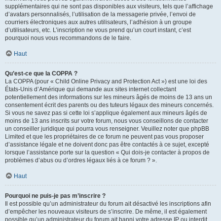
supplémentaires qui ne sont pas disponibles aux visiteurs, tels que l’affichage
d’avatars personnalisés, l’utilisation de la messagerie privée, l’envoi de
courriers électroniques aux autres utilisateurs, l’adhésion à un groupe
d’utilisateurs, etc. L’inscription ne vous prend qu’un court instant, c’est
pourquoi nous vous recommandons de le faire.
Haut
Qu’est-ce que la COPPA ?
La COPPA (pour « Child Online Privacy and Protection Act ») est une loi des
États-Unis d’Amérique qui demande aux sites internet collectant
potentiellement des informations sur les mineurs âgés de moins de 13 ans un
consentement écrit des parents ou des tuteurs légaux des mineurs concernés.
Si vous ne savez pas si cette loi s’applique également aux mineurs âgés de
moins de 13 ans inscrits sur votre forum, nous vous conseillons de contacter
un conseiller juridique qui pourra vous renseigner. Veuillez noter que phpBB
Limited et que les propriétaires de ce forum ne peuvent pas vous proposer
d’assistance légale et ne doivent donc pas être contactés à ce sujet, excepté
lorsque l’assistance porte sur la question « Qui dois-je contacter à propos de
problèmes d’abus ou d’ordres légaux liés à ce forum ? ».
Haut
Pourquoi ne puis-je pas m’inscrire ?
Il est possible qu’un administrateur du forum ait désactivé les inscriptions afin
d’empêcher les nouveaux visiteurs de s’inscrire. De même, il est également
possible qu’un administrateur du forum ait banni votre adresse IP ou interdit