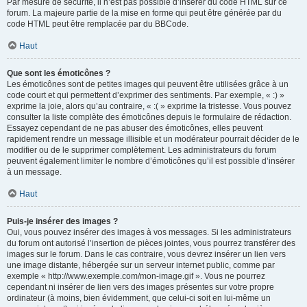
Par mesure de sécurité, il n’est pas possible d’insérer du code HTML sur ce
forum. La majeure partie de la mise en forme qui peut être générée par du
code HTML peut être remplacée par du BBCode.
Haut
Que sont les émoticônes ?
Les émoticônes sont de petites images qui peuvent être utilisées grâce à un
code court et qui permettent d’exprimer des sentiments. Par exemple, « :) »
exprime la joie, alors qu’au contraire, « :( » exprime la tristesse. Vous pouvez
consulter la liste complète des émoticônes depuis le formulaire de rédaction.
Essayez cependant de ne pas abuser des émoticônes, elles peuvent
rapidement rendre un message illisible et un modérateur pourrait décider de le
modifier ou de le supprimer complètement. Les administrateurs du forum
peuvent également limiter le nombre d’émoticônes qu’il est possible d’insérer
à un message.
Haut
Puis-je insérer des images ?
Oui, vous pouvez insérer des images à vos messages. Si les administrateurs
du forum ont autorisé l’insertion de pièces jointes, vous pourrez transférer des
images sur le forum. Dans le cas contraire, vous devrez insérer un lien vers
une image distante, hébergée sur un serveur internet public, comme par
exemple « http://www.exemple.com/mon-image.gif ». Vous ne pourrez
cependant ni insérer de lien vers des images présentes sur votre propre
ordinateur (à moins, bien évidemment, que celui-ci soit en lui-même un