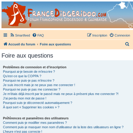
France Didgeridoo
Didgeridoo et Guimbarde sur France Didgeridoo - retrouvez la communauté.
Smartfeed
FAQ
Inscription
Connexion
R
Accueil du forum
Foire aux questions
e
Foire aux questions
c
h
Problèmes de connexion et d’inscription
Pourquoi ai-je besoin de m’inscrire ?
e
Qu’est-ce que la COPPA ?
r
Pourquoi ne puis-je pas m’inscrire ?
Je suis inscrit mais je ne peux pas me connecter !
c
Pourquoi ne puis-je pas me connecter ?
Je m’étais déjà inscrit par le passé mais ne peux à présent plus me connecter ?!
h
J’ai perdu mon mot de passe !
e
Pourquoi suis-je déconnecté automatiquement ?
À quoi sert « Supprimer les cookies » ?
r
Préférences et paramètres des utilisateurs
Comment puis-je modifier mes paramètres ?
Comment puis-je masquer mon nom d’utilisateur de la liste des utilisateurs en ligne ?
L’heure n’est pas correcte !