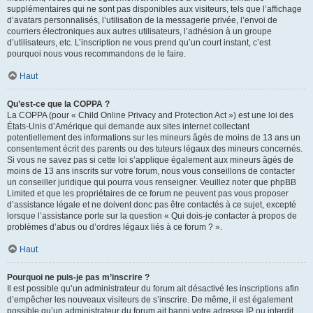
supplémentaires qui ne sont pas disponibles aux visiteurs, tels que l’affichage
d’avatars personnalisés, l’utilisation de la messagerie privée, l’envoi de
courriers électroniques aux autres utilisateurs, l’adhésion à un groupe
d’utilisateurs, etc. L’inscription ne vous prend qu’un court instant, c’est
pourquoi nous vous recommandons de le faire.
Haut
Qu’est-ce que la COPPA ?
La COPPA (pour « Child Online Privacy and Protection Act ») est une loi des
États-Unis d’Amérique qui demande aux sites internet collectant
potentiellement des informations sur les mineurs âgés de moins de 13 ans un
consentement écrit des parents ou des tuteurs légaux des mineurs concernés.
Si vous ne savez pas si cette loi s’applique également aux mineurs âgés de
moins de 13 ans inscrits sur votre forum, nous vous conseillons de contacter
un conseiller juridique qui pourra vous renseigner. Veuillez noter que phpBB
Limited et que les propriétaires de ce forum ne peuvent pas vous proposer
d’assistance légale et ne doivent donc pas être contactés à ce sujet, excepté
lorsque l’assistance porte sur la question « Qui dois-je contacter à propos de
problèmes d’abus ou d’ordres légaux liés à ce forum ? ».
Haut
Pourquoi ne puis-je pas m’inscrire ?
Il est possible qu’un administrateur du forum ait désactivé les inscriptions afin
d’empêcher les nouveaux visiteurs de s’inscrire. De même, il est également
possible qu’un administrateur du forum ait banni votre adresse IP ou interdit