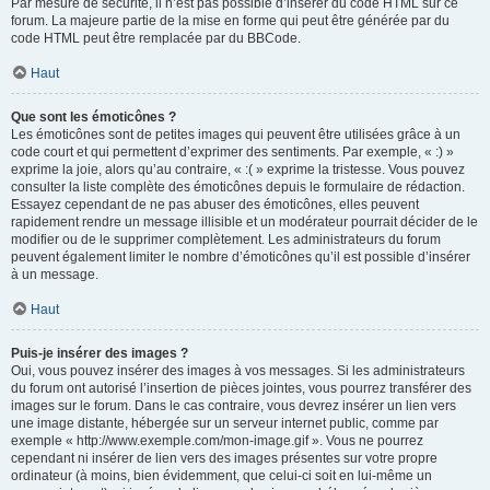
Par mesure de sécurité, il n’est pas possible d’insérer du code HTML sur ce
forum. La majeure partie de la mise en forme qui peut être générée par du
code HTML peut être remplacée par du BBCode.
Haut
Que sont les émoticônes ?
Les émoticônes sont de petites images qui peuvent être utilisées grâce à un
code court et qui permettent d’exprimer des sentiments. Par exemple, « :) »
exprime la joie, alors qu’au contraire, « :( » exprime la tristesse. Vous pouvez
consulter la liste complète des émoticônes depuis le formulaire de rédaction.
Essayez cependant de ne pas abuser des émoticônes, elles peuvent
rapidement rendre un message illisible et un modérateur pourrait décider de le
modifier ou de le supprimer complètement. Les administrateurs du forum
peuvent également limiter le nombre d’émoticônes qu’il est possible d’insérer
à un message.
Haut
Puis-je insérer des images ?
Oui, vous pouvez insérer des images à vos messages. Si les administrateurs
du forum ont autorisé l’insertion de pièces jointes, vous pourrez transférer des
images sur le forum. Dans le cas contraire, vous devrez insérer un lien vers
une image distante, hébergée sur un serveur internet public, comme par
exemple « http://www.exemple.com/mon-image.gif ». Vous ne pourrez
cependant ni insérer de lien vers des images présentes sur votre propre
ordinateur (à moins, bien évidemment, que celui-ci soit en lui-même un