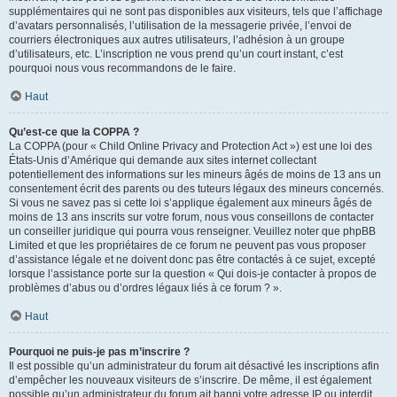
supplémentaires qui ne sont pas disponibles aux visiteurs, tels que l’affichage
d’avatars personnalisés, l’utilisation de la messagerie privée, l’envoi de
courriers électroniques aux autres utilisateurs, l’adhésion à un groupe
d’utilisateurs, etc. L’inscription ne vous prend qu’un court instant, c’est
pourquoi nous vous recommandons de le faire.
Haut
Qu’est-ce que la COPPA ?
La COPPA (pour « Child Online Privacy and Protection Act ») est une loi des
États-Unis d’Amérique qui demande aux sites internet collectant
potentiellement des informations sur les mineurs âgés de moins de 13 ans un
consentement écrit des parents ou des tuteurs légaux des mineurs concernés.
Si vous ne savez pas si cette loi s’applique également aux mineurs âgés de
moins de 13 ans inscrits sur votre forum, nous vous conseillons de contacter
un conseiller juridique qui pourra vous renseigner. Veuillez noter que phpBB
Limited et que les propriétaires de ce forum ne peuvent pas vous proposer
d’assistance légale et ne doivent donc pas être contactés à ce sujet, excepté
lorsque l’assistance porte sur la question « Qui dois-je contacter à propos de
problèmes d’abus ou d’ordres légaux liés à ce forum ? ».
Haut
Pourquoi ne puis-je pas m’inscrire ?
Il est possible qu’un administrateur du forum ait désactivé les inscriptions afin
d’empêcher les nouveaux visiteurs de s’inscrire. De même, il est également
possible qu’un administrateur du forum ait banni votre adresse IP ou interdit