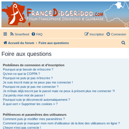
France Didgeridoo
Didgeridoo et Guimbarde sur France Didgeridoo - retrouvez la communauté.
Smartfeed
FAQ
Inscription
Connexion
R
Accueil du forum
Foire aux questions
e
Foire aux questions
c
h
Problèmes de connexion et d’inscription
Pourquoi ai-je besoin de m’inscrire ?
e
Qu’est-ce que la COPPA ?
r
Pourquoi ne puis-je pas m’inscrire ?
Je suis inscrit mais je ne peux pas me connecter !
c
Pourquoi ne puis-je pas me connecter ?
Je m’étais déjà inscrit par le passé mais ne peux à présent plus me connecter ?!
h
J’ai perdu mon mot de passe !
e
Pourquoi suis-je déconnecté automatiquement ?
À quoi sert « Supprimer les cookies » ?
r
Préférences et paramètres des utilisateurs
Comment puis-je modifier mes paramètres ?
Comment puis-je masquer mon nom d’utilisateur de la liste des utilisateurs en ligne ?
L’heure n’est pas correcte !